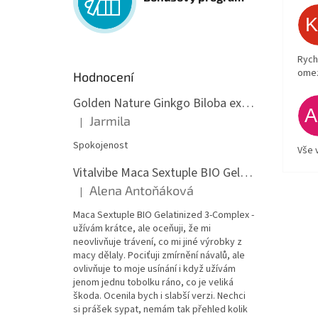
Rych
ome
Hodnocení
Golden Nature Ginkgo Biloba extrakt 50:1 60mg, 100 kapslí
Jarmila
|
Hodnocení produktu je 5 z 5 hvězdiček.
Spokojenost
Vše 
Vitalvibe Maca Sextuple BIO Gelatinized 3-Complex, 60 kapslí
Alena Antoňáková
|
Hodnocení produktu je 5 z 5 hvězdiček.
Maca Sextuple BIO Gelatinized 3-Complex -
užívám krátce, ale oceňuji, že mi
neovlivňuje trávení, co mi jiné výrobky z
macy dělaly. Pociťuji zmírnění návalů, ale
ovlivňuje to moje usínání i když užívám
jenom jednu tobolku ráno, co je veliká
škoda. Ocenila bych i slabší verzi. Nechci
si prášek sypat, nemám tak přehled kolik