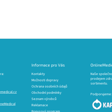
Informace pro Vás
OnlineMedic
ra:
Kontakty
Naše společno
prodejem zdr
Možnosti dopravy
sortimentu.
Ochrana osobních údajů
emedical.cz
Obchodní podmínky
Podporujeme:
Seznam výrobců
ineMedical
Reklamace
Bonusový program