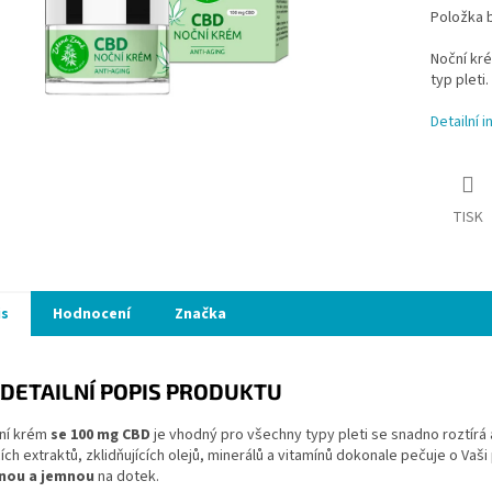
Položka 
Noční kré
typ pleti.
Detailní 
TISK
is
Hodnocení
Značka
DETAILNÍ POPIS PRODUKTU
ní krém
se 100 mg CBD
je vhodný pro všechny typy pleti se snadno roztírá a 
cích extraktů, zklidňujících olejů, minerálů a vitamínů dokonale pečuje o Vaši
̌nou a jemnou
na dotek.