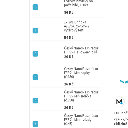
a
Fóliové návleky na
paže bílé, 100ks
n
86 Kč
e
l
1x 3v1 Chřipka
A/B/SARS-CoV-2
výtěrový test
54 Kč
Český NanoRespirátor
FFP2 - Halloween bílá
26 Kč
Český NanoRespirátor
FFP2 - Minikapky
(č.150)
Pop
26 Kč
Český NanoRespirátor
FFP2 - Minisrdíčka
(č.238)
26 Kč
CBD noč
Český NanoRespirátor
vyživují
FFP2 - Minihvězdy
(č.43)
zklidne