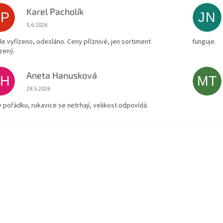
Karel Pacholík
KP
JN
Hodnocení obchodu je 4 z 5 hvězdiček.
5.6.2026
le vyřízeno, odesláno. Ceny příznivé, jen sortiment
funguje.
zený.
Aneta Hanusková
AH
MT
Hodnocení obchodu je 5 z 5 hvězdiček.
28.5.2026
v pořádku, rukavice se netrhají, velikost odpovídá.