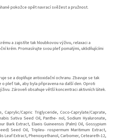
hané pokožce opět navrací svěžest a pružnost.
krému a zajistíte tak hloubkovou výživu, relaxaci a
noční krém. Promasírujte svou pleť pomalými, uklidňujícími
uje se a doplňuje antioxidační ochranu. Zbavuje se tak
 o pleť tak, aby byla připravena na další den. Oproti
živu. Zároveň obsahuje větší koncentraci aktivních látek.
, Caprylic/Capric Triglyceride, Coco-Caprylate/Caprate,
nabis Sativa Seed Oil, Panthe- nol, Sodium Hyaluronate,
ur Bark Extract, Elaeis Guineensis (Palm) Oil, Gossypium
seed) Seed Oil, Tripleu- rospermum Maritimum Extract,
lis Leaf Extract, Phenoxyethanol, Carbomer, Ceteareth-12,