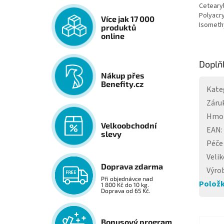
Ceteary
Polyacr
Více jak 17 000
Isomethy
produktů
online
Doplň
Nákup přes
Benefity.cz
Kate
Záru
Hmo
Velkoobchodní
EAN
:
slevy
Péče 
Velik
Doprava zdarma
Výro
Při objednávce nad
Položk
1 800 Kč do 10 kg.
Doprava od 65 Kč.
Bonusový program