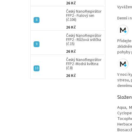
26 Kč
Vyvážen
Český NanoRespirátor
FFP2 - Fialový sen
Denní i 
(č.106)
26 Kč
Český NanoRespirátor
FFP2 - Růžová srdíčka
Přidejte
(č.15)
zklidněn
26 Kč
pohyby p
Český NanoRespirátor
FFP2 -Modrá květina
(č.8)
V noci k
26 Kč
stresu, 
dennímu 
Složení
Aqua, M
Cyclope
Tocopher
Herbace
Biosacch