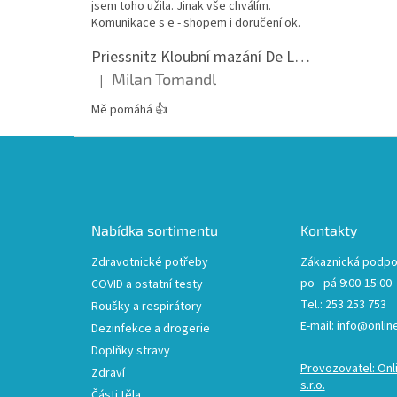
jsem toho užila. Jinak vše chválím.
Komunikace s e - shopem i doručení ok.
Priessnitz Kloubní mazání De Luxe, 200ml
Milan Tomandl
|
Hodnocení produktu je 5 z 5 hvězdiček.
Mě pomáhá 👍
Z
á
p
a
t
Nabídka sortimentu
Kontakty
í
Zdravotnické potřeby
Zákaznická podpo
po - pá 9:00-15:00
COVID a ostatní testy
Tel.: 253 253 753
Roušky a respirátory
E-mail:
info@onlin
Dezinfekce a drogerie
Doplňky stravy
Provozovatel: Onl
Zdraví
s.r.o.
Části těla