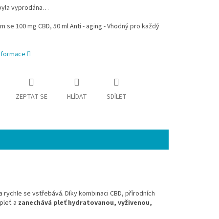
byla vyprodána…
m se 100 mg CBD, 50 ml Anti - aging - Vhodný pro každý
informace
ZEPTAT SE
HLÍDAT
SDÍLET
rychle se vstřebává. Díky kombinaci CBD, přírodních
 pleť a
zanechává pleť hydratovanou, vyživenou,