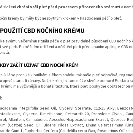
é složení
chrání Vaši pleť před procesem přirozeného stárnutí
a namá
noční krémy by měly být nezbytným krokem v každodenní péčí o pleť.
POUŽITÍ CBD NOČNÍHO KRÉMU
 ke svému večernímu rituálu péče o pleť pravidelné působení CBD nočního 
í své pleti. Po běžném odlíčení a očištění pleti před spaním aplikujte CBD 
rstů.
KDY ZAČÍT UŽÍVAT CBD NOČNÍ KRÉM
yslík lépe proniká k buňkám. Během spánku tak naše pleť odpočívá, regener
projevů stárnutí i únavy. Noční krém jí v tom může skvěle pomoci! Postará se
krému má výživnější a bohatší texturu, která pleti poskytne dostatečnou vý
:
acadamia Integrifolia Seed Oil, Glyceryl Stearate, C12-15 Alkyl Benzoate
ntasiloxane, Glycerin, Dimethicone, Ceteareth-20, Propylene Glycol, Can
ol, Allantoin, Cannabidiol, Aesculus Hippocastanum Extract, Quercus Rob
um (Cotton) Seed Oil, Bidens Pilosa Extract, Linum Usitatissimum (Lin
aride Gum-1, Euphorbia Cerifera (Candelilla cera) Wax, Rosmarinus Officina