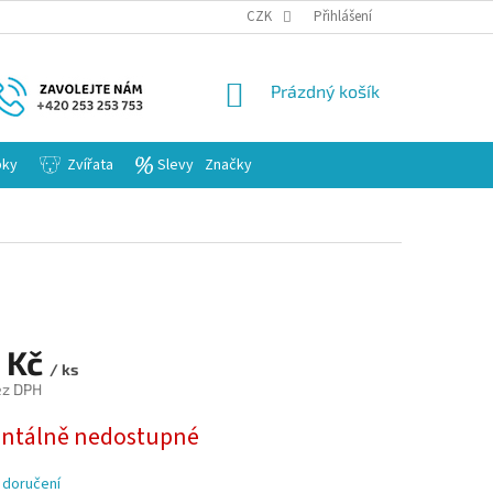
KARIERA
CZK
Přihlášení
NÁKUPNÍ
Prázdný košík
KOŠÍK
bky
Zvířata
Slevy
Značky
 Kč
/ ks
ez DPH
tálně nedostupné
 doručení