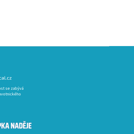
al.cz
st se zabývá
avotnického