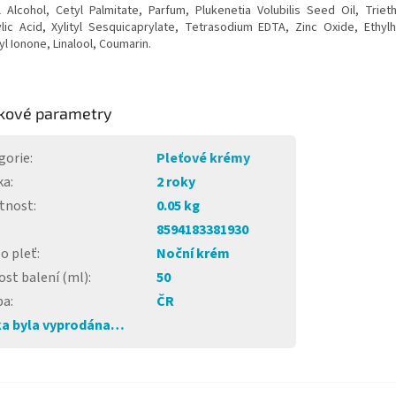
l Alcohol, Cetyl Palmitate, Parfum, Plukenetia Volubilis Seed Oil, Trie
ylic Acid, Xylityl Sesquicaprylate, Tetrasodium EDTA, Zinc Oxide, Ethyl
l Ionone, Linalool, Coumarin.
kové parametry
gorie
:
Pleťové krémy
ka
:
2 roky
tnost
:
0.05 kg
8594183381930
o pleť
:
Noční krém
ost balení (ml)
:
50
ba
:
ČR
a byla vyprodána…