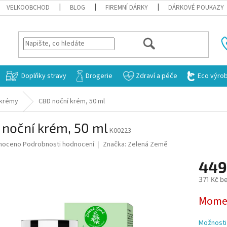
VELKOOBCHOD
BLOG
FIREMNÍ DÁRKY
DÁRKOVÉ POUKAZY
HLEDAT
Doplňky stravy
Drogerie
Zdraví a péče
Eco výro
 krémy
CBD noční krém, 50 ml
 noční krém, 50 ml
K00223
né
noceno
Podrobnosti hodnocení
Značka:
Zelená Země
ní
449
u
371 Kč b
Měrná
Momen
cena:
ek.
Možnosti