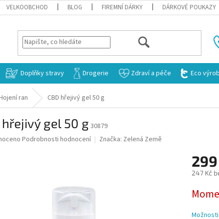
VELKOOBCHOD
BLOG
FIREMNÍ DÁRKY
DÁRKOVÉ POUKAZY
HLEDAT
Doplňky stravy
Drogerie
Zdraví a péče
Eco výro
Hojení ran
CBD hřejivý gel 50 g
hřejivý gel 50 g
30879
né
noceno
Podrobnosti hodnocení
Značka:
Zelená Země
ní
299
u
247 Kč b
Měrná
Momen
cena:
ek.
Možnosti