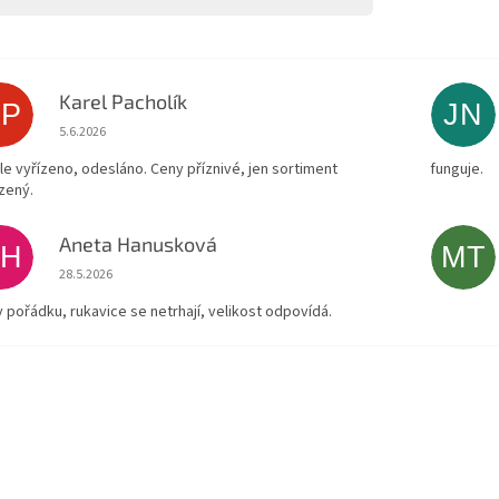
Karel Pacholík
KP
JN
Hodnocení obchodu je 4 z 5 hvězdiček.
5.6.2026
le vyřízeno, odesláno. Ceny příznivé, jen sortiment
funguje.
zený.
Aneta Hanusková
AH
MT
Hodnocení obchodu je 5 z 5 hvězdiček.
28.5.2026
v pořádku, rukavice se netrhají, velikost odpovídá.