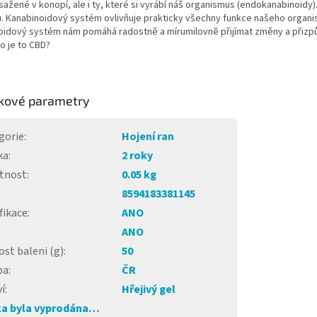
sažené v konopí, ale i ty, které si vyrábí náš organismus (endokanabinoidy
. Kanabinoidový systém ovlivňuje prakticky všechny funkce našeho organ
idový systém nám pomáhá radostně a mírumilovně přijímat změny a přizpůso
o je to CBD?
kové parametry
gorie
:
Hojení ran
ka
:
2 roky
tnost
:
0.05 kg
8594183381145
fikace
:
ANO
ANO
ost baleni (g)
:
50
ba
:
ČR
í
:
Hřejivý gel
a byla vyprodána…