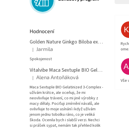
Hodnocení
Golden Nature Ginkgo Biloba extrakt 50:1 60mg, 100 kapslí
Rych
Jarmila
ome
|
Hodnocení produktu je 5 z 5 hvězdiček.
Spokojenost
Vitalvibe Maca Sextuple BIO Gelatinized 3-Complex, 60 kapslí
Alena Antoňáková
|
Hodnocení produktu je 5 z 5 hvězdiček.
Vše 
Maca Sextuple BIO Gelatinized 3-Complex -
užívám krátce, ale oceňuji, že mi
neovlivňuje trávení, co mi jiné výrobky z
macy dělaly. Pociťuji zmírnění návalů, ale
ovlivňuje to moje usínání i když užívám
jenom jednu tobolku ráno, co je veliká
škoda. Ocenila bych i slabší verzi. Nechci
si prášek sypat, nemám tak přehled kolik