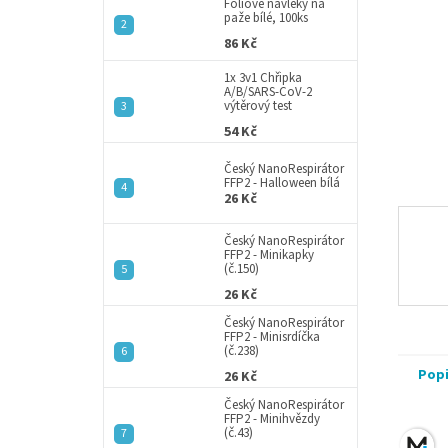
a
Fóliové návleky na
paže bílé, 100ks
n
86 Kč
e
l
1x 3v1 Chřipka
A/B/SARS-CoV-2
výtěrový test
54 Kč
Český NanoRespirátor
FFP2 - Halloween bílá
26 Kč
Český NanoRespirátor
FFP2 - Minikapky
(č.150)
26 Kč
Český NanoRespirátor
FFP2 - Minisrdíčka
(č.238)
Pop
26 Kč
Český NanoRespirátor
FFP2 - Minihvězdy
(č.43)