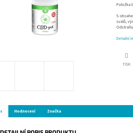
Položka 
S obsahem
svalů, v
Odstraňu
Detailní 
TISK
is
Hodnocení
Značka
DETAILNÍ POPIS PRODUKTU