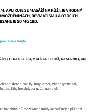
M. APLIKUJE SE MASÁŽÍ NA KŮŽI. JE VHODNÝ
OHMOŽDĚNINÁCH, REVMATISMU A OTOCÍCH.
BSAHUJE 50 MG CBD.
a jemně vmasírujte
ÍVEJTE NA OBLIČEJ, V BLÍZKOSTI OČÍ, NA SLIZNICI, ANI
 Alcohol denat., Vanillyl butyl ether, Phenoxyethanol,
ulose, Ethylhexylglycerin, Cannabidiol.
ch kanabinoidů. Mezi kanabinoidy se řadí nejen přírodní