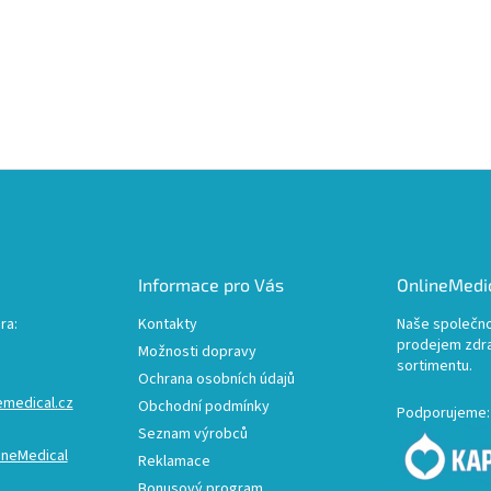
Informace pro Vás
OnlineMedic
ra:
Kontakty
Naše společno
prodejem zdr
Možnosti dopravy
sortimentu.
Ochrana osobních údajů
emedical.cz
Obchodní podmínky
Podporujeme:
Seznam výrobců
ineMedical
Reklamace
Bonusový program