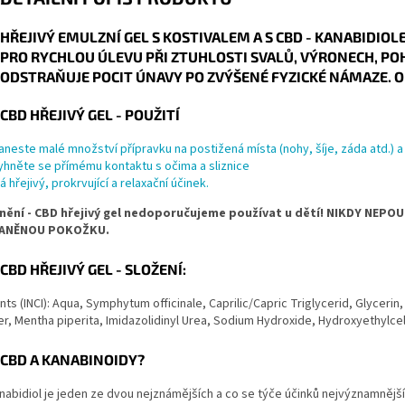
HŘEJIVÝ EMULZNÍ GEL S KOSTIVALEM A S CBD - KANABIDIOLE
PRO RYCHLOU ÚLEVU PŘI ZTUHLOSTI SVALŮ, VÝRONECH, P
ODSTRAŇUJE POCIT ÚNAVY PO ZVÝŠENÉ FYZICKÉ NÁMAZE. O
CBD HŘEJIVÝ GEL - POUŽITÍ
aneste malé množství přípravku na postižená místa (nohy, šíje, záda atd.) 
yhněte se přímému kontaktu s očima a sliznice
á hřejivý, prokrvující a relaxační účinek.
ění - CBD hřejivý gel nedoporučujeme používat u dětí! NIKDY NEPOUŽ
ANĚNOU POKOŽKU.
CBD HŘEJIVÝ GEL - SLOŽENÍ:
nts (INCI): Aqua, Symphytum officinale, Caprilic/Capric Triglycerid, Glycerin,
, Mentha piperita, Imidazolidinyl Urea, Sodium Hydroxide, Hydroxyethylcell
CBD A KANABINOIDY?
nabidiol je jeden ze dvou nejznámějších a co se týče účinků nejvýznamnější