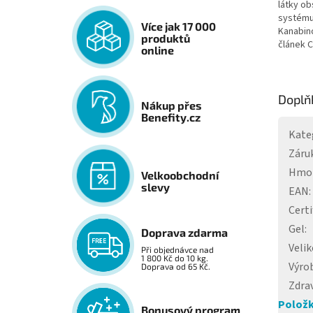
látky ob
systému
Více jak 17 000
Kanabino
produktů
článek C
online
Doplň
Nákup přes
Benefity.cz
Kate
Záru
Hmo
Velkoobchodní
slevy
EAN
:
Certi
Gel
:
Doprava zdarma
Velik
Při objednávce nad
1 800 Kč do 10 kg.
Výro
Doprava od 65 Kč.
Zdrav
Položk
Bonusový program