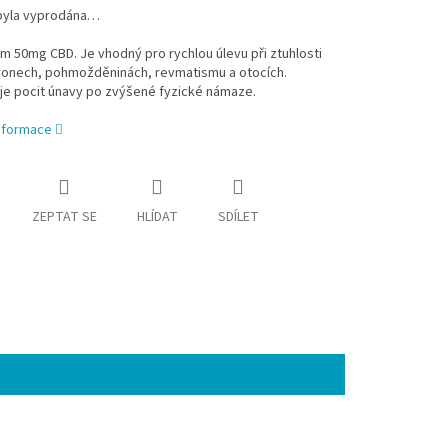
byla vyprodána…
 50mg CBD. Je vhodný pro rychlou úlevu při ztuhlosti
ýronech, pohmožděninách, revmatismu a otocích.
je pocit únavy po zvýšené fyzické námaze.
informace
ZEPTAT SE
HLÍDAT
SDÍLET