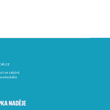
al.cz
st se zabývá
avotnického