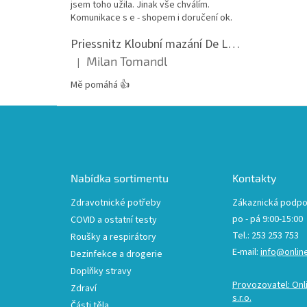
jsem toho užila. Jinak vše chválím.
Komunikace s e - shopem i doručení ok.
Priessnitz Kloubní mazání De Luxe, 200ml
Milan Tomandl
|
Hodnocení produktu je 5 z 5 hvězdiček.
Mě pomáhá 👍
Z
á
p
a
t
Nabídka sortimentu
Kontakty
í
Zdravotnické potřeby
Zákaznická podpo
po - pá 9:00-15:00
COVID a ostatní testy
Tel.: 253 253 753
Roušky a respirátory
E-mail:
info@onlin
Dezinfekce a drogerie
Doplňky stravy
Provozovatel: Onl
Zdraví
s.r.o.
Části těla