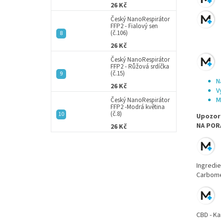
26 Kč
Český NanoRespirátor
FFP2 - Fialový sen
(č.106)
26 Kč
Český NanoRespirátor
FFP2 - Růžová srdíčka
(č.15)
N
26 Kč
V
M
Český NanoRespirátor
FFP2 -Modrá květina
(č.8)
Upozorn
NA POR
26 Kč
Ingredie
Carbomer
CBD - Ka