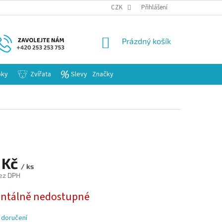
KARIERA
CZK
Přihlášení
NÁKUPNÍ
Prázdný košík
KOŠÍK
bky
Zvířata
Slevy
Značky
 Kč
/ ks
ez DPH
tálně nedostupné
 doručení