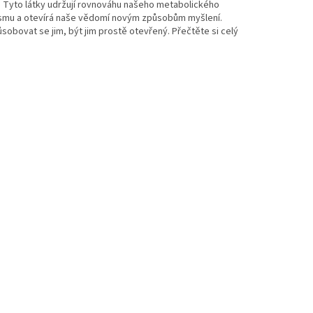
). Tyto látky udržují rovnováhu našeho metabolického
ismu a otevírá naše vědomí novým způsobům myšlení.
bovat se jim, být jim prostě otevřený. Přečtěte si celý