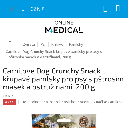
Přejít
NÁKUP
na
CZK
obsah
KOŠÍK
Domů
Zvířata
Psi
Krmivo
Pamlsky
Carnilove Dog Crunchy Snack křupavé pamlsky pro psy s
pštrosím masek a ostružinami, 200 g
Carnilove Dog Crunchy Snack
křupavé pamlsky pro psy s pštrosím
masek a ostružinami, 200 g
16.635
Průměrné
Neohodnoceno
Podrobnosti hodnocení
Značka:
Carnilove
Akce
hodnocení
produktu
je
0,0