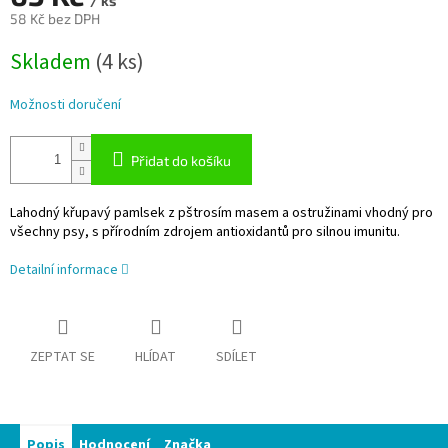
/ ks
58 Kč bez DPH
Měrná
Skladem
(4 ks)
cena:
Možnosti doručení
Přidat do košíku
Lahodný křupavý pamlsek z pštrosím masem a ostružinami vhodný pro
všechny psy, s přírodním zdrojem antioxidantů pro silnou imunitu.
Detailní informace
ZEPTAT SE
HLÍDAT
SDÍLET
Popis
Hodnocení
Značka