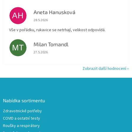
Aneta Hanusková
AH
Hodnocení obchodu je 5 z 5 hvězdiček.
28.5.2026
Vše v pořádku, rukavice se netrhají, velikost odpovídá.
Milan Tomandl
MT
Hodnocení obchodu je 5 z 5 hvězdiček.
27.5.2026
Zobrazit další hodnocení
Z
á
p
a
Nabídka sortimentu
t
Zdravotnické potřeby
í
COVID a ostatní testy
Roušky a respirátory