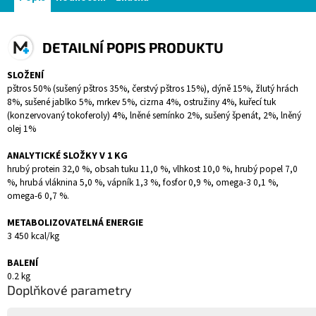
DETAILNÍ POPIS PRODUKTU
SLOŽENÍ
pštros 50% (sušený pštros 35%, čerstvý pštros 15%), dýně 15%, žlutý hrách
8%, sušené jablko 5%, mrkev 5%, cizrna 4%, ostružiny 4%, kuřecí tuk
(konzervovaný tokoferoly) 4%, lněné semínko 2%, sušený špenát, 2%, lněný
olej 1%
ANALYTICKÉ SLOŽKY V 1 KG
hrubý protein 32,0 %, obsah tuku 11,0 %, vlhkost 10,0 %, hrubý popel 7,0
%, hrubá vláknina 5,0 %, vápník 1,3 %, fosfor 0,9 %, omega-3 0,1 %,
omega-6 0,7 %.
METABOLIZOVATELNÁ ENERGIE
3 450 kcal/kg
BALENÍ
0.2 kg
Doplňkové parametry