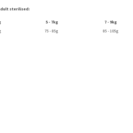
ult sterilised:
g
5 - 7kg
7 - 9kg
0g
75 - 85g
85 - 105g