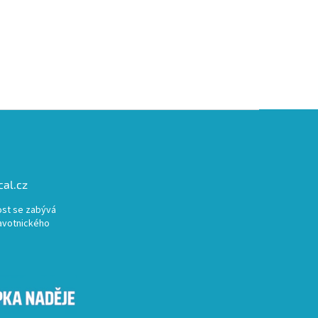
al.cz
st se zabývá
avotnického