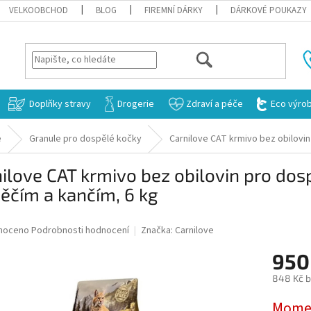
VELKOOBCHOD
BLOG
FIREMNÍ DÁRKY
DÁRKOVÉ POUKAZY
HLEDAT
Doplňky stravy
Drogerie
Zdraví a péče
Eco výro
e
Granule pro dospělé kočky
Carnilove CAT krmivo bez obilovin
ilove CAT krmivo bez obilovin pro dos
ěčím a kančím, 6 kg
né
noceno
Podrobnosti hodnocení
Značka:
Carnilove
ní
950
u
848 Kč 
Měrná
Momen
cena: