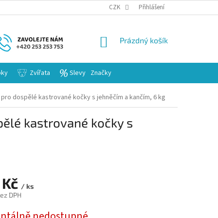
KARIERA
CZK
Přihlášení
NÁKUPNÍ
Prázdný košík
KOŠÍK
bky
Zvířata
Slevy
Značky
 pro dospělé kastrované kočky s jehněčím a kančím, 6 kg
pělé kastrované kočky s
 Kč
/ ks
bez DPH
tálně nedostupné