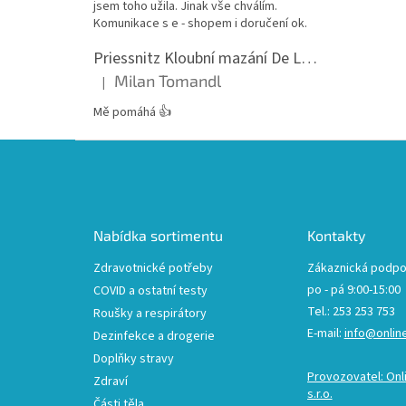
jsem toho užila. Jinak vše chválím.
Komunikace s e - shopem i doručení ok.
Priessnitz Kloubní mazání De Luxe, 200ml
Milan Tomandl
|
Hodnocení produktu je 5 z 5 hvězdiček.
Mě pomáhá 👍
Z
á
p
a
t
Nabídka sortimentu
Kontakty
í
Zdravotnické potřeby
Zákaznická podpo
po - pá 9:00-15:00
COVID a ostatní testy
Tel.: 253 253 753
Roušky a respirátory
E-mail:
info@onlin
Dezinfekce a drogerie
Doplňky stravy
Provozovatel: Onl
Zdraví
s.r.o.
Části těla