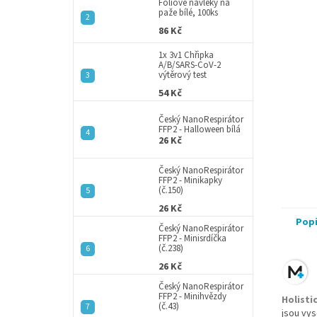
a
Fóliové návleky na
hvězdič
paže bílé, 100ks
n
86 Kč
e
l
1x 3v1 Chřipka
A/B/SARS-CoV-2
výtěrový test
54 Kč
Český NanoRespirátor
FFP2 - Halloween bílá
26 Kč
Český NanoRespirátor
FFP2 - Minikapky
(č.150)
26 Kč
Pop
Český NanoRespirátor
FFP2 - Minisrdíčka
(č.238)
26 Kč
Český NanoRespirátor
FFP2 - Minihvězdy
Holisti
(č.43)
jsou vys