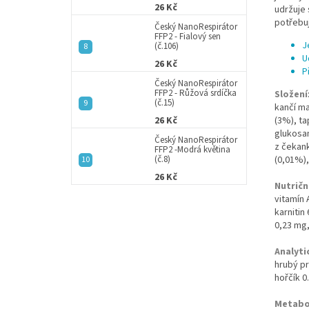
26 Kč
udržuje 
potřebu
Český NanoRespirátor
FFP2 - Fialový sen
J
(č.106)
U
26 Kč
P
Český NanoRespirátor
FFP2 - Růžová srdíčka
Složení
(č.15)
kančí ma
26 Kč
(3%), ta
glukosam
Český NanoRespirátor
z čekank
FFP2 -Modrá květina
(č.8)
(0,01%),
26 Kč
Nutričn
vitamín 
karnitin
0,23 mg, 
Analyti
hrubý pr
hořčík 0
Metabol