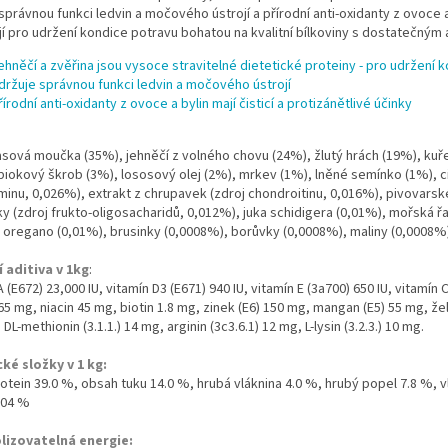
správnou funkci ledvin a močového ústrojí a přírodní anti-oxidanty z ovoce a 
jí pro udržení kondice potravu bohatou na kvalitní bílkoviny s dostatečn
ehněčí a zvěřina jsou vysoce stravitelné dietetické proteiny - pro udržení 
držuje správnou funkci ledvin a močového ústrojí
řírodní anti-oxidanty z ovoce a bylin mají čisticí a protizánětlivé účinky
:
sová moučka (35%), jehněčí z volného chovu (24%), žlutý hrách (19%), kuřec
piokový škrob (3%), lososový olej (2%), mrkev (1%), lněné semínko (1%), 
inu, 0,026%), extrakt z chrupavek (zdroj chondroitinu, 0,016%), pivovarsk
y (zdroj frukto-oligosacharidů, 0,012%), juka schidigera (0,01%), mořská ř
 oregano (0,01%), brusinky (0,0008%), borůvky (0,0008%), maliny (0,0008%)
í aditiva v 1kg
:
A (E672) 23,000 IU, vitamín D3 (E671) 940 IU, vitamín E (3a700) 650 IU, vitamín
 65 mg, niacin 45 mg, biotin 1.8 mg, zinek (E6) 150 mg, mangan (E5) 55 mg, že
DL-methionin (3.1.1.) 14 mg, arginin (3c3.6.1) 12 mg, L-lysin (3.2.3.) 10 mg.
cké složky v 1 kg:
otein 39.0 %, obsah tuku 14.0 %, hrubá vláknina 4.0 %, hrubý popel 7.8 %, v
.04 %
izovatelná energie: