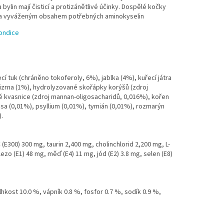
bylin mají čisticí a protizánětlivé účinky. Dospělé kočky
ým a vyváženým obsahem potřebných aminokyselin
kondice
í tuk (chráněno tokoferoly, 6%), jablka (4%), kuřecí játra
cizrna (1%), hydrolyzované skořápky korýšů (zdroj
é kvasnice (zdroj mannan-oligosacharidů, 0,016%), kořen
asa (0,01%), psyllium (0,01%), tymián (0,01%), rozmarýn
.
 C (E300) 300 mg, taurin 2,400 mg, cholinchlorid 2,200 mg, L-
lezo (E1) 48 mg, měď (E4) 11 mg, jód (E2) 3.8 mg, selen (E8)
lhkost 10.0 %, vápník 0.8 %, fosfor 0.7 %, sodík 0.9 %,