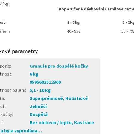
al/kg
Doporučené dávkování Carnilove cat Ad
ost
2 - 3kg
3 - 5k
říjem
40 - 55g
55 - 7
kové parametry
gorie
:
Granule pro dospělé kočky
tnost
:
6 kg
8595602512300
nost balení
:
5,1 - 10 kg
ta
:
Superprémiové, Holistické
huť
:
Jehněčí
 kočky
:
Dospělá
ní
:
Bez obilovin / lepku, Kastrace
a byla vyprodána…