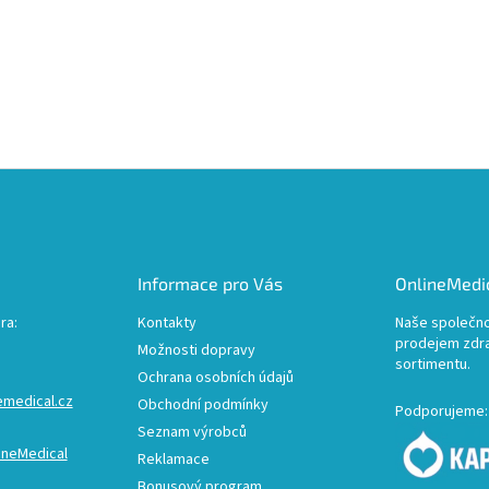
Informace pro Vás
OnlineMedic
ra:
Kontakty
Naše společno
prodejem zdr
Možnosti dopravy
sortimentu.
Ochrana osobních údajů
emedical.cz
Obchodní podmínky
Podporujeme:
Seznam výrobců
ineMedical
Reklamace
Bonusový program