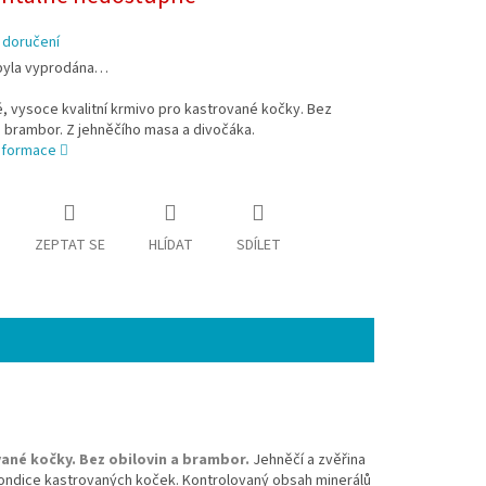
 doručení
byla vyprodána…
é, vysoce kvalitní krmivo pro kastrované kočky. Bez
a brambor. Z jehněčího masa a divočáka.
informace
ZEPTAT SE
HLÍDAT
SDÍLET
vané kočky. Bez obilovin a brambor.
Jehněčí a zvěřina
é kondice kastrovaných koček. Kontrolovaný obsah minerálů