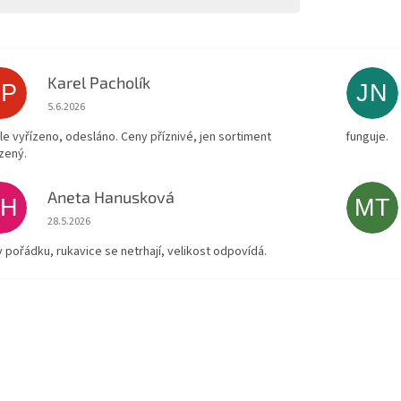
Karel Pacholík
KP
JN
Hodnocení obchodu je 4 z 5 hvězdiček.
5.6.2026
le vyřízeno, odesláno. Ceny příznivé, jen sortiment
funguje.
zený.
Aneta Hanusková
AH
MT
Hodnocení obchodu je 5 z 5 hvězdiček.
28.5.2026
v pořádku, rukavice se netrhají, velikost odpovídá.