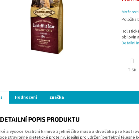
ek.
Možnosti
Položka 
Holistick
obilovin 
Detailní 
TISK
is
Hodnocení
Značka
DETAILNÍ POPIS PRODUKTU
cké a vysoce kvalitní krmivo z jehněčího masa a divočáka pro kastro
oce stravitelné dietetické proteiny, ideální pro udržení perfektní tělesn