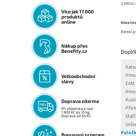
3 690 kc
Více jak 17 000
produktů
online
Hmotn
Denní p
Nákup přes
Benefity.cz
Doplň
Kate
Hmo
Velkoobchodní
slevy
EAN
:
Hmot
Kvali
Doprava zdarma
Příc
Při objednávce nad
1 800 Kč do 10 kg.
Stáří
Doprava od 65 Kč.
Urče
Položk
Bonusový program