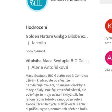
Hodnocení
Golden Nature Ginkgo Biloba extrakt 50:1 60mg, 100 kapslí
Rych
Jarmila
ome
|
Hodnocení produktu je 5 z 5 hvězdiček.
Spokojenost
Vitalvibe Maca Sextuple BIO Gelatinized 3-Complex, 60 kapslí
Alena Antoňáková
|
Hodnocení produktu je 5 z 5 hvězdiček.
Vše 
Maca Sextuple BIO Gelatinized 3-Complex -
užívám krátce, ale oceňuji, že mi
neovlivňuje trávení, co mi jiné výrobky z
macy dělaly. Pociťuji zmírnění návalů, ale
ovlivňuje to moje usínání i když užívám
jenom jednu tobolku ráno, co je veliká
škoda. Ocenila bych i slabší verzi. Nechci
si prášek sypat, nemám tak přehled kolik