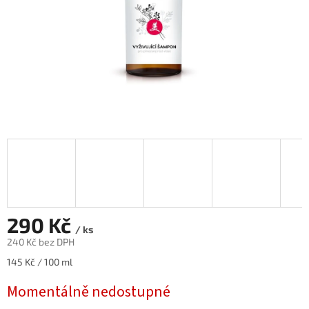
290 Kč
/ ks
240 Kč bez DPH
Měrná
145 Kč / 100 ml
cena:
Momentálně nedostupné