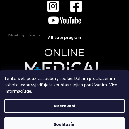
Vytvořil Shoptet Premium
Affiliate program
Tento web používá soubory cookie. Dalším procházením
Copyright 2025
OnlineMedical.cz
. Všechna práva
tohoto webu vyjadřujete souhlas s jejich používáním.. Více
vyhrazena.
informací
zde
.
Vytvořil a marketingově zajišťuje
HyperGroup.cz
Nastavení
Souhlasím