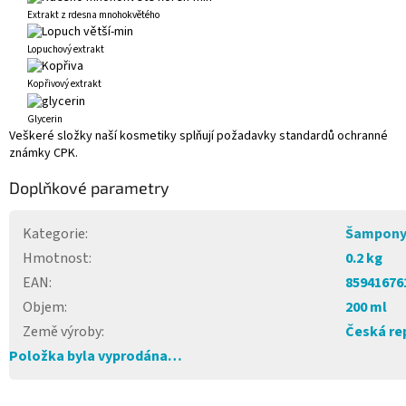
Extrakt z rdesna mnohokvětého
Lopuchový extrakt
Kopřivový extrakt
Glycerin
Veškeré složky naší kosmetiky splňují požadavky standardů ochranné
známky CPK.
Doplňkové parametry
Kategorie
:
Šampony
Hmotnost
:
0.2 kg
EAN
:
85941676
Objem
:
200 ml
Země výroby
:
Česká re
Položka byla vyprodána…