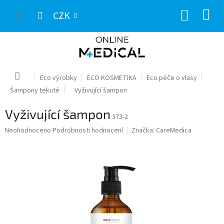
Přejít
NÁKUP
na
CZK
obsah
KOŠÍK
Domů
Eco výrobky
ECO KOSMETIKA
Eco péče o vlasy
Šampony tekuté
Vyživující šampon
Vyživující šampon
373-2
Průměrné
Neohodnoceno
Podrobnosti hodnocení
Značka:
CareMedica
hodnocení
produktu
je
0,0
z
5
hvězdiček.