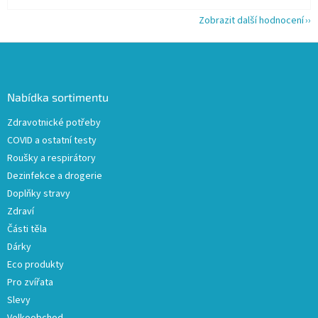
Zobrazit další hodnocení
Z
á
p
a
Nabídka sortimentu
t
Zdravotnické potřeby
í
COVID a ostatní testy
Roušky a respirátory
Dezinfekce a drogerie
Doplňky stravy
Zdraví
Části těla
Dárky
Eco produkty
Pro zvířata
Slevy
Velkoobchod