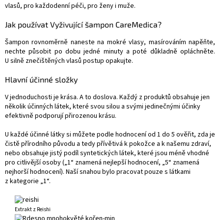
vlasů, pro každodenní péči, pro ženy i muže.
Jak používat Vyživující šampon CareMedica?
Šampon rovnoměrně naneste na mokré vlasy, masírováním napěňte,
nechte působit po dobu jedné minuty a poté důkladně opláchněte.
U silně znečištěných vlasů postup opakujte.
Hlavní účinné složky
V jednoduchosti je krása. A to doslova. Každý z produktů obsahuje jen
několik účinných látek, které svou silou a svými jedinečnými účinky
efektivně podporují přirozenou krásu.
U každé účinné látky si můžete podle hodnocení od 1 do 5 ověřit, zda je
čistě přírodního původu a tedy přívětivá k pokožce a k našemu zdraví,
nebo obsahuje jistý podíl syntetických látek, které jsou méně vhodné
pro citlivější osoby („1“ znamená nejlepší hodnocení, „5“ znamená
nejhorší hodnocení). Naší snahou bylo pracovat pouze s látkami
z kategorie „1“.
Extrakt z Reishi