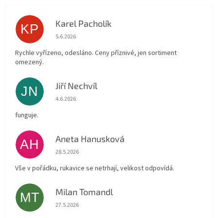
Karel Pacholík
KP
Hodnocení obchodu je 4 z 5 hvězdiček.
5.6.2026
Rychle vyřízeno, odesláno. Ceny příznivé, jen sortiment
omezený.
Jiří Nechvíl
JN
Hodnocení obchodu je 5 z 5 hvězdiček.
4.6.2026
funguje.
Aneta Hanusková
AH
Hodnocení obchodu je 5 z 5 hvězdiček.
28.5.2026
Vše v pořádku, rukavice se netrhají, velikost odpovídá.
Milan Tomandl
MT
Hodnocení obchodu je 5 z 5 hvězdiček.
27.5.2026