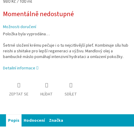
Měrná
980 Kč / 100 ml
cena:
Momentálně nedostupné
Možnosti doručení
Položka byla vyprodána…
Šetrné složení krému pečuje i o tu nejcitlivější pleť. Kombinuje sílu hub
reishi a shiitake pro lepší regeneraci a výživu. Mandlový olej a
bambucké máslo pomáhají intenzivní hydrataci a omlazení pokožky.
Detailní informace
ZEPTAT SE
HLÍDAT
SDÍLET
Popis
Hodnocení
Značka