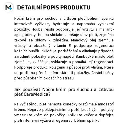
DETAILNÍ POPIS PRODUKTU
Noční krém pro suchou a citlivou pleť během spánku
intenzivně vyživuje, hydratuje a napomáhá vyhlazení
pokožky. Houba reishi podporuje její vitalitu a má anti-
aging účinky. Houba shiitake zlepšuje stav pleti, zejména
takové se sklony k zánětům. Mandlový olej zjemňuje
vrásky a obsažený vitamín E podporuje regeneraci
kožních buněk. Zklidňuje podráždění a eliminuje případné
zarudnutí pokožky a pocity napětí. Bambucké máslo pleť
zjemňuje, zvláčňuje, vyhlazuje a pomáhá její regeneraci.
Podporuje produkci kolagenu a působí proti vlivům, které
se podílí na předčasném stárnutí pokožky. Chrání buňky
před působením oxidačního stresu.
Jak používat Noční krém pro suchou a citlivou
pleť CareMedica?
Na vyčištěnou pleť naneste konečky prstů malé množství
krému. Nejprve poklepáváním a poté krouživými pohyby
vmasírujte krém do pokožky. Aplikujte večer a dopřejte
pleti intenzivní výživu a regeneraci během spánku.