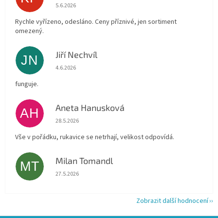
Hodnocení obchodu je 4 z 5 hvězdiček.
5.6.2026
Rychle vyřízeno, odesláno. Ceny příznivé, jen sortiment
omezený.
Jiří Nechvíl
JN
Hodnocení obchodu je 5 z 5 hvězdiček.
4.6.2026
funguje.
Aneta Hanusková
AH
Hodnocení obchodu je 5 z 5 hvězdiček.
28.5.2026
Vše v pořádku, rukavice se netrhají, velikost odpovídá.
Milan Tomandl
MT
Hodnocení obchodu je 5 z 5 hvězdiček.
27.5.2026
Zobrazit další hodnocení