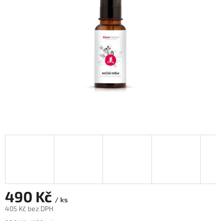
hvězdiček.
490 Kč
/ ks
405 Kč bez DPH