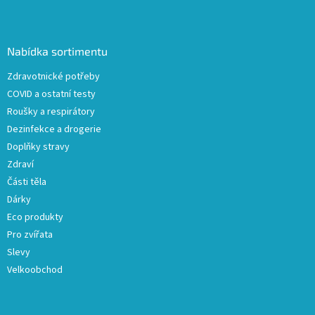
Z
á
p
a
Nabídka sortimentu
t
Zdravotnické potřeby
í
COVID a ostatní testy
Roušky a respirátory
Dezinfekce a drogerie
Doplňky stravy
Zdraví
Části těla
Dárky
Eco produkty
Pro zvířata
Slevy
Velkoobchod