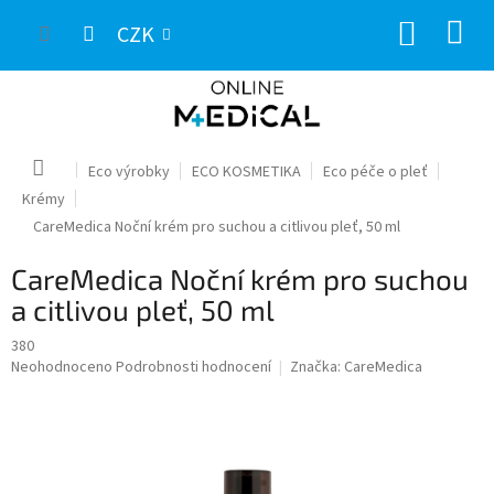
Přejít
NÁKUP
na
CZK
obsah
KOŠÍK
Domů
Eco výrobky
ECO KOSMETIKA
Eco péče o pleť
Krémy
CareMedica Noční krém pro suchou a citlivou pleť, 50 ml
CareMedica Noční krém pro suchou
a citlivou pleť, 50 ml
380
Průměrné
Neohodnoceno
Podrobnosti hodnocení
Značka:
CareMedica
hodnocení
produktu
je
0,0
z
5