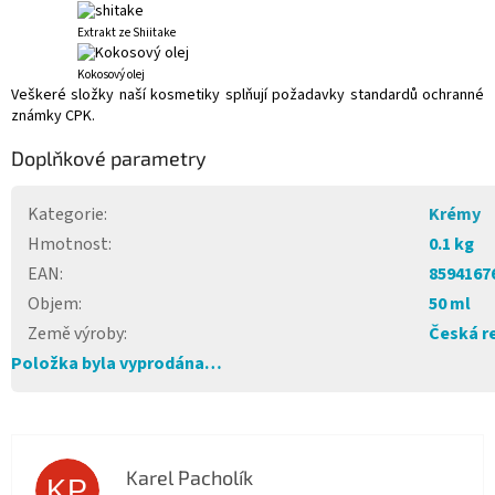
Extrakt ze Shiitake
Kokosový olej
Veškeré složky naší kosmetiky splňují požadavky standardů ochranné
známky CPK.
Doplňkové parametry
Kategorie
:
Krémy
Hmotnost
:
0.1 kg
EAN
:
8594167
Objem
:
50 ml
Země výroby
:
Česká r
Položka byla vyprodána…
Karel Pacholík
KP