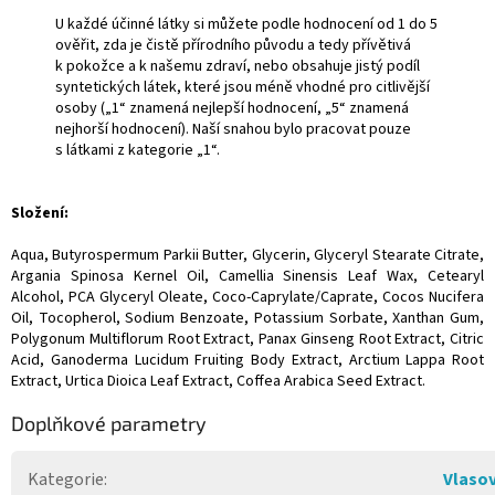
U každé účinné látky si můžete podle hodnocení od 1 do 5
ověřit, zda je čistě přírodního původu a tedy přívětivá
k pokožce a k našemu zdraví, nebo obsahuje jistý podíl
syntetických látek, které jsou méně vhodné pro citlivější
osoby („1“ znamená nejlepší hodnocení, „5“ znamená
nejhorší hodnocení). Naší snahou bylo pracovat pouze
s látkami z kategorie „1“.
Složení:
Aqua, Butyrospermum Parkii Butter, Glycerin, Glyceryl Stearate Citrate,
Argania Spinosa Kernel Oil, Camellia Sinensis Leaf Wax, Cetearyl
Alcohol, PCA Glyceryl Oleate, Coco-Caprylate/Caprate, Cocos Nucifera
Oil, Tocopherol, Sodium Benzoate, Potassium Sorbate, Xanthan Gum,
Polygonum Multiflorum Root Extract, Panax Ginseng Root Extract, Citric
Acid, Ganoderma Lucidum Fruiting Body Extract, Arctium Lappa Root
Extract, Urtica Dioica Leaf Extract, Coffea Arabica Seed Extract.
Doplňkové parametry
Kategorie
:
Vlasov