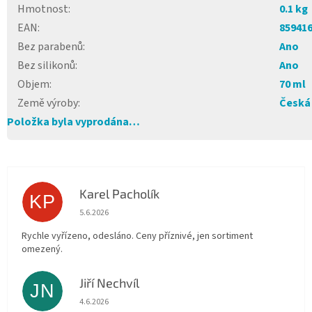
Hmotnost
:
0.1 kg
EAN
:
85941
Bez parabenů
:
Ano
Bez silikonů
:
Ano
Objem
:
70 ml
Země výroby
:
Česká 
Položka byla vyprodána…
Karel Pacholík
KP
Hodnocení obchodu je 4 z 5 hvězdiček.
5.6.2026
Rychle vyřízeno, odesláno. Ceny příznivé, jen sortiment
omezený.
Jiří Nechvíl
JN
Hodnocení obchodu je 5 z 5 hvězdiček.
4.6.2026