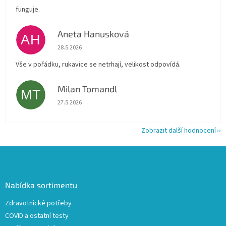
funguje.
Aneta Hanusková
AH
Hodnocení obchodu je 5 z 5 hvězdiček.
28.5.2026
Vše v pořádku, rukavice se netrhají, velikost odpovídá.
Milan Tomandl
MT
Hodnocení obchodu je 5 z 5 hvězdiček.
27.5.2026
Zobrazit další hodnocení
Z
á
p
a
Nabídka sortimentu
t
Zdravotnické potřeby
í
COVID a ostatní testy