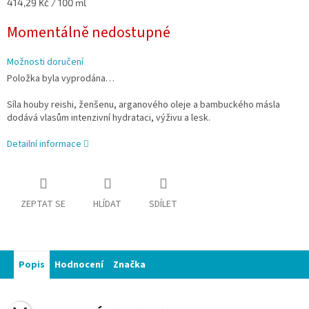
Měrná
414,29 Kč / 100 ml
cena:
Momentálně nedostupné
Možnosti doručení
Položka byla vyprodána…
Síla houby reishi, ženšenu, arganového oleje a bambuckého másla
dodává vlasům intenzivní hydrataci, výživu a lesk.
Detailní informace
ZEPTAT SE
HLÍDAT
SDÍLET
Popis
Hodnocení
Značka