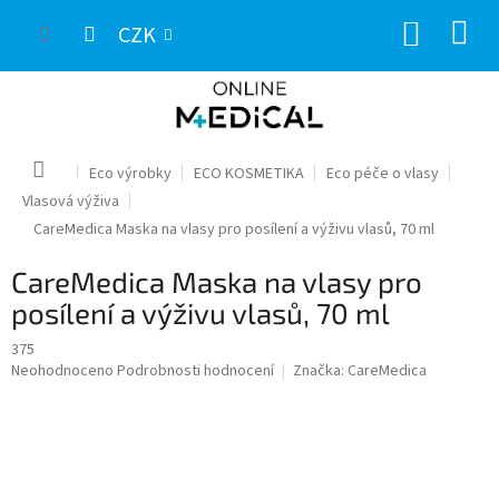
Přejít
NÁKUP
na
CZK
obsah
KOŠÍK
Domů
Eco výrobky
ECO KOSMETIKA
Eco péče o vlasy
Vlasová výživa
CareMedica Maska na vlasy pro posílení a výživu vlasů, 70 ml
CareMedica Maska na vlasy pro
posílení a výživu vlasů, 70 ml
375
Průměrné
Neohodnoceno
Podrobnosti hodnocení
Značka:
CareMedica
hodnocení
produktu
je
0,0
z
5