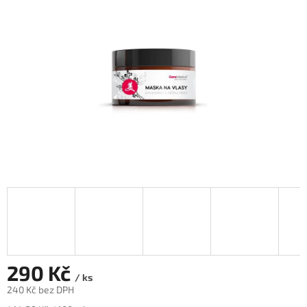
hvězdiček.
290 Kč
/ ks
240 Kč bez DPH