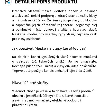
DETAILNÍ POPIS PRODUKTU
Intenzivní vlasová maska viditelně obnovuje pevnost
a lesk vlasů. Reishi podporuje zdravý stav pokožky hlavy
a má omlazující účinky. Ženšen vyživuje vlasy do hloubky
a napomáhá jejich přirozené regeneraci. Arganový olej
a bambucké máslo obnovují vitalitu a hydrataci vlasů.
Maska je vhodná pro všechny typy vlasů, zejména však
pro vlasy oslabené.
Jak používat Maska na vlasy CareMedica?
Do délek a konců vysušených vlasů naneste množství
o velikosti 1-2 lískových oříšků. Jemně vmasírujte.
Nechejte působit 5-10 minut a vlasy důkladně opláchněte.
Teprve poté použijte kondicionér. Aplikujte 1-2x týdně.
Hlavní účinné složky
V jednoduchosti je krása. A to doslova. Každý z produktů
obsahuje jen několik účinných látek, které svou silou
a svými jedinečnými účinky efektivně podporují
přirozenou krásu.