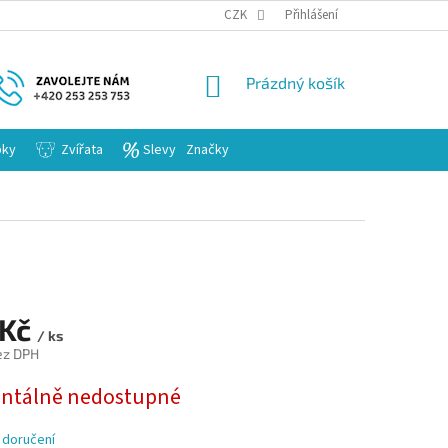
KARIERA
CZK
Přihlášení
NÁKUPNÍ
Prázdný košík
KOŠÍK
bky
Zvířata
Slevy
Značky
 Kč
/ ks
ez DPH
tálně nedostupné
 doručení