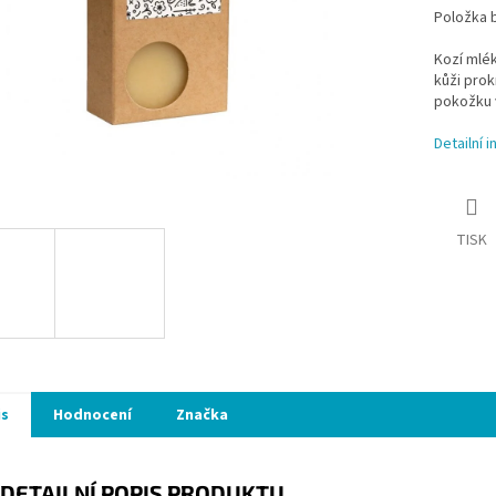
Položka 
Kozí mlék
kůži prok
pokožku 
Detailní 
TISK
is
Hodnocení
Značka
DETAILNÍ POPIS PRODUKTU