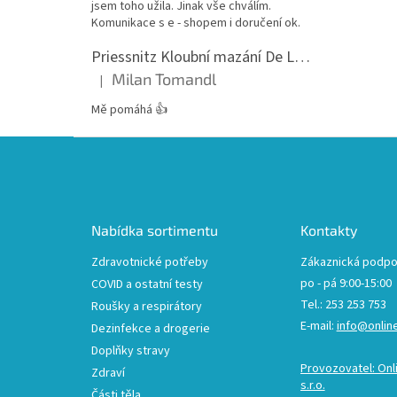
jsem toho užila. Jinak vše chválím.
Komunikace s e - shopem i doručení ok.
Priessnitz Kloubní mazání De Luxe, 200ml
Milan Tomandl
|
Hodnocení produktu je 5 z 5 hvězdiček.
Mě pomáhá 👍
Z
á
p
a
t
Nabídka sortimentu
Kontakty
í
Zdravotnické potřeby
Zákaznická podpo
po - pá 9:00-15:00
COVID a ostatní testy
Tel.: 253 253 753
Roušky a respirátory
E-mail:
info@onlin
Dezinfekce a drogerie
Doplňky stravy
Provozovatel: Onl
Zdraví
s.r.o.
Části těla