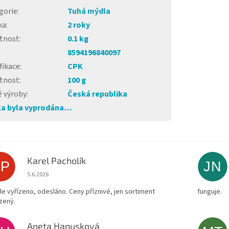
gorie
:
Tuhá mýdla
ka
:
2 roky
tnost
:
0.1 kg
8594196840097
fikace
:
CPK
tnost
:
100 g
 výroby
:
Česká republika
a byla vyprodána…
Karel Pacholík
KP
JN
Hodnocení obchodu je 4 z 5 hvězdiček.
5.6.2026
le vyřízeno, odesláno. Ceny příznivé, jen sortiment
funguje.
zený.
Aneta Hanusková