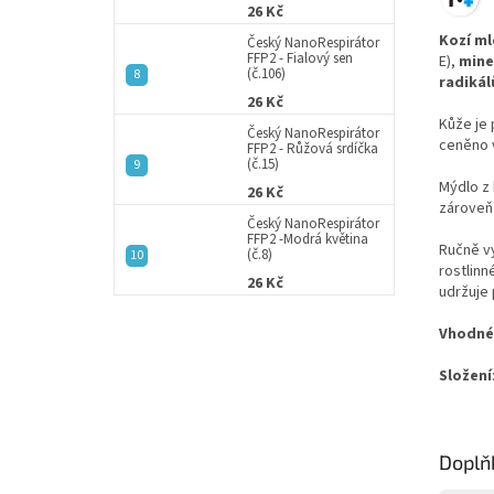
26 Kč
Kozí m
Český NanoRespirátor
FFP2 - Fialový sen
E),
mine
(č.106)
radikál
26 Kč
Kůže je 
Český NanoRespirátor
ceněno 
FFP2 - Růžová srdíčka
(č.15)
Mýdlo z 
26 Kč
zároveň 
Český NanoRespirátor
FFP2 -Modrá květina
Ručně v
(č.8)
rostlinn
26 Kč
udržuje
Vhodné 
Složení
Doplň