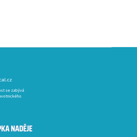
al.cz
st se zabývá
avotnického