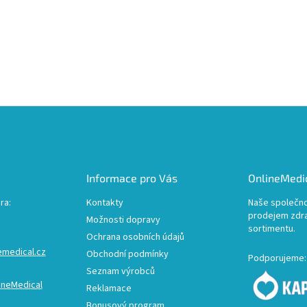
Informace pro Vás
OnlineMedic
ra:
Kontakty
Naše společno
prodejem zdr
Možnosti dopravy
sortimentu.
Ochrana osobních údajů
emedical.cz
Obchodní podmínky
Podporujeme:
Seznam výrobců
ineMedical
Reklamace
Bonusový program