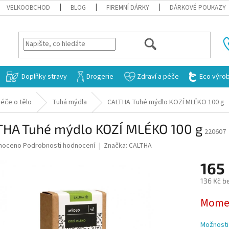
VELKOOBCHOD
BLOG
FIREMNÍ DÁRKY
DÁRKOVÉ POUKAZY
HLEDAT
Doplňky stravy
Drogerie
Zdraví a péče
Eco výro
éče o tělo
Tuhá mýdla
CALTHA Tuhé mýdlo KOZÍ MLÉKO 100 g
THA Tuhé mýdlo KOZÍ MLÉKO 100 g
220607
né
noceno
Podrobnosti hodnocení
Značka:
CALTHA
ní
165
u
136 Kč b
Měrná
Momen
cena:
ek.
Možnosti