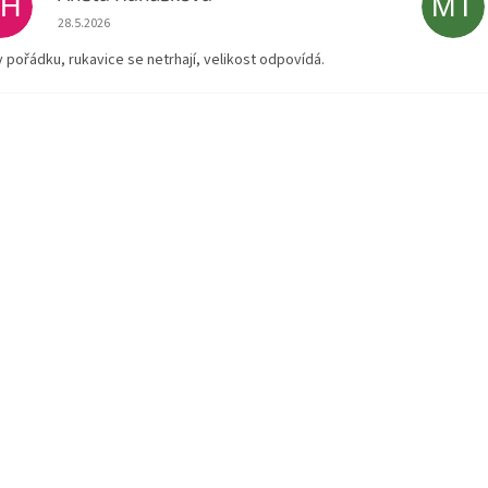
AH
MT
Hodnocení obchodu je 5 z 5 hvězdiček.
28.5.2026
v pořádku, rukavice se netrhají, velikost odpovídá.