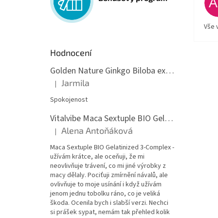
Vše 
Hodnocení
Golden Nature Ginkgo Biloba extrakt 50:1 60mg, 100 kapslí
Jarmila
|
Hodnocení produktu je 5 z 5 hvězdiček.
Spokojenost
Vitalvibe Maca Sextuple BIO Gelatinized 3-Complex, 60 kapslí
Alena Antoňáková
|
Hodnocení produktu je 5 z 5 hvězdiček.
Maca Sextuple BIO Gelatinized 3-Complex -
užívám krátce, ale oceňuji, že mi
neovlivňuje trávení, co mi jiné výrobky z
macy dělaly. Pociťuji zmírnění návalů, ale
ovlivňuje to moje usínání i když užívám
jenom jednu tobolku ráno, co je veliká
škoda. Ocenila bych i slabší verzi. Nechci
si prášek sypat, nemám tak přehled kolik