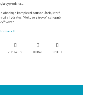
byla vyprodána…
o obsahuje komplexní soubor látek, které
rvují a hydratují. Mléko je zároveň schopné
vyživovat.
informace
ZEPTAT SE
HLÍDAT
SDÍLET