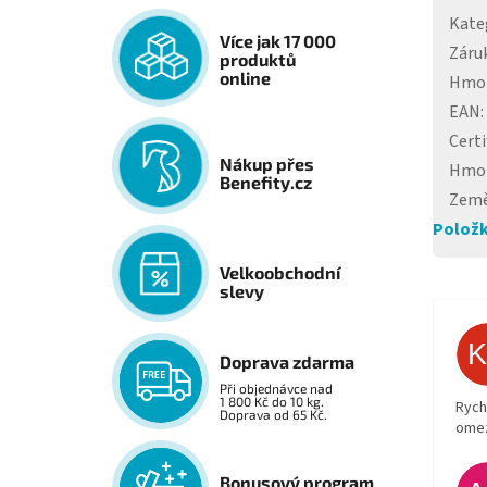
Kate
Více jak 17 000
Záru
produktů
online
Hmo
EAN
:
Certi
Nákup přes
Hmo
Benefity.cz
Země
Položk
Velkoobchodní
slevy
Doprava zdarma
Při objednávce nad
1 800 Kč do 10 kg.
Rych
Doprava od 65 Kč.
ome
Bonusový program