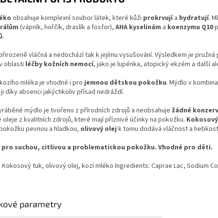
léko
obsahuje komplexní soubor látek, které kůži
prokrvují
a
hydratují
. M
rálům
(vápník, hořčík, draslík a fosfor),
AHA kyselinám
a
koenzymu Q10
p
ů
.
přirozeně vláčná a nedochází tak k jejímu vysušování. Výsledkem je pružná p
v oblasti
léčby kožních nemocí
, jako je lupénka, atopický ekzém a další 
kozího mléka je vhodné i pro
jemnou dětskou pokožku
. Mýdlo v kombina
ji díky absenci jakýchkoliv přísad nedráždí.
yráběné mýdlo je tvořeno z přírodních zdrojů a neobsahuje
žádné konzer
é oleje z kvalitních zdrojů, které mají příznivé účinky na pokožku.
Kokosový
 pokožku pevnou a hladkou,
olivový olej
k tomu dodává vláčnost a hebkost
pro suchou, citlivou a problematickou pokožku. Vhodné pro děti.
: Kokosový tuk, olivový olej, kozí mléko Ingredients: Caprae Lac, Sodium C
kové parametry