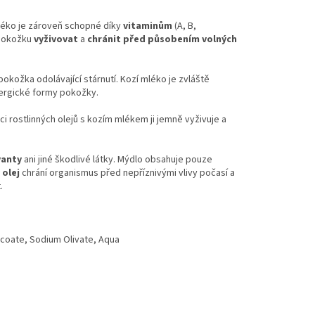
léko je zároveň schopné díky
vitaminům
(A, B,
okožku
vyživovat
a
chránit před působením volných
okožka odolávající stárnutí. Kozí mléko je zvláště
alergické formy pokožky.
ci rostlinných olejů s kozím mlékem ji jemně vyživuje a
vanty
ani jiné škodlivé látky. Mýdlo obsahuje pouze
 olej
chrání organismus před nepříznivými vlivy počasí a
.
ocoate, Sodium Olivate, Aqua