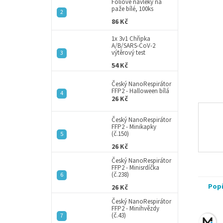
a
Fóliové návleky na
paže bílé, 100ks
n
86 Kč
e
l
1x 3v1 Chřipka
A/B/SARS-CoV-2
výtěrový test
54 Kč
Český NanoRespirátor
FFP2 - Halloween bílá
26 Kč
Český NanoRespirátor
FFP2 - Minikapky
(č.150)
26 Kč
Český NanoRespirátor
FFP2 - Minisrdíčka
(č.238)
Pop
26 Kč
Český NanoRespirátor
FFP2 - Minihvězdy
(č.43)