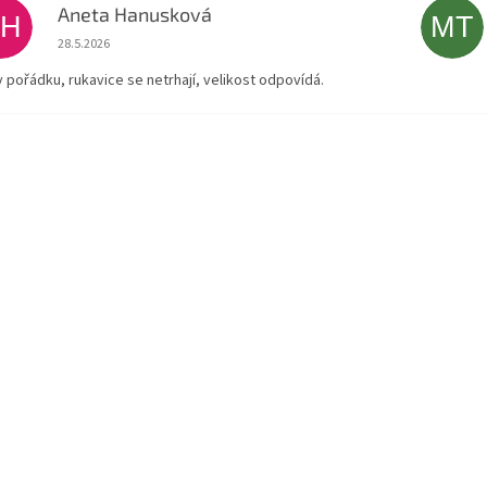
Aneta Hanusková
AH
MT
Hodnocení obchodu je 5 z 5 hvězdiček.
28.5.2026
v pořádku, rukavice se netrhají, velikost odpovídá.