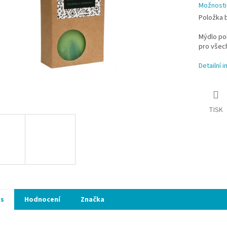
Možnosti
Položka 
Mýdlo po
pro všech
Detailní 
TISK
is
Hodnocení
Značka