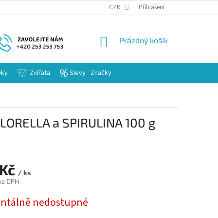
KARIERA
CZK
Přihlášení
NÁKUPNÍ
Prázdný košík
KOŠÍK
bky
Zvířata
Slevy
Značky
LORELLA a SPIRULINA 100 g
 Kč
/ ks
ez DPH
tálně nedostupné