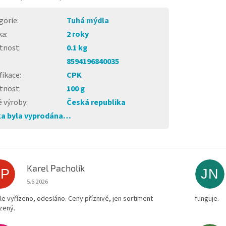
gorie
:
Tuhá mýdla
ka
:
2 roky
tnost
:
0.1 kg
8594196840035
fikace
:
CPK
tnost
:
100 g
 výroby
:
Česká republika
a byla vyprodána…
Karel Pacholík
KP
JN
Hodnocení obchodu je 4 z 5 hvězdiček.
5.6.2026
le vyřízeno, odesláno. Ceny příznivé, jen sortiment
funguje.
zený.