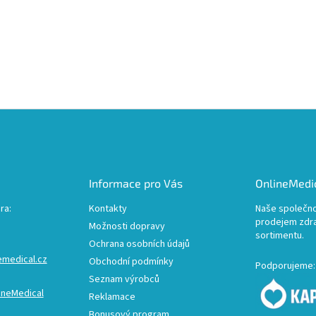
Informace pro Vás
OnlineMedic
ra:
Kontakty
Naše společno
prodejem zdr
Možnosti dopravy
sortimentu.
Ochrana osobních údajů
emedical.cz
Obchodní podmínky
Podporujeme:
Seznam výrobců
ineMedical
Reklamace
Bonusový program