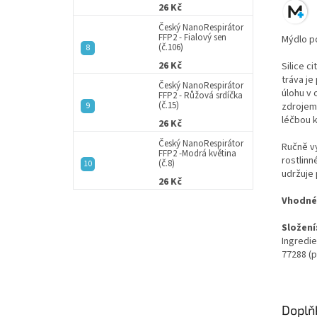
26 Kč
Český NanoRespirátor
FFP2 - Fialový sen
Mýdlo p
(č.106)
26 Kč
Silice c
tráva je
Český NanoRespirátor
úlohu v
FFP2 - Růžová srdíčka
(č.15)
zdrojem 
léčbou k
26 Kč
Český NanoRespirátor
Ručně v
FFP2 -Modrá květina
rostlinn
(č.8)
udržuje
26 Kč
Vhodné 
Složení
Ingredie
77288 (p
Doplň