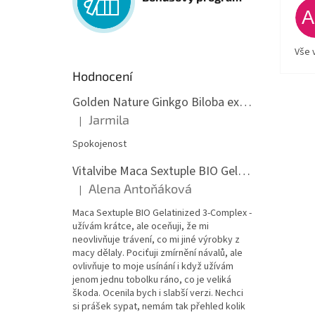
Vše 
Hodnocení
Golden Nature Ginkgo Biloba extrakt 50:1 60mg, 100 kapslí
Jarmila
|
Hodnocení produktu je 5 z 5 hvězdiček.
Spokojenost
Vitalvibe Maca Sextuple BIO Gelatinized 3-Complex, 60 kapslí
Alena Antoňáková
|
Hodnocení produktu je 5 z 5 hvězdiček.
Maca Sextuple BIO Gelatinized 3-Complex -
užívám krátce, ale oceňuji, že mi
neovlivňuje trávení, co mi jiné výrobky z
macy dělaly. Pociťuji zmírnění návalů, ale
ovlivňuje to moje usínání i když užívám
jenom jednu tobolku ráno, co je veliká
škoda. Ocenila bych i slabší verzi. Nechci
si prášek sypat, nemám tak přehled kolik