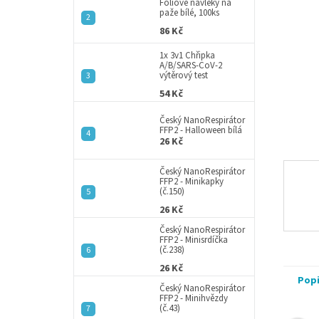
a
Fóliové návleky na
paže bílé, 100ks
n
86 Kč
e
l
1x 3v1 Chřipka
A/B/SARS-CoV-2
výtěrový test
54 Kč
Český NanoRespirátor
FFP2 - Halloween bílá
26 Kč
Český NanoRespirátor
FFP2 - Minikapky
(č.150)
26 Kč
Český NanoRespirátor
FFP2 - Minisrdíčka
(č.238)
26 Kč
Pop
Český NanoRespirátor
FFP2 - Minihvězdy
(č.43)