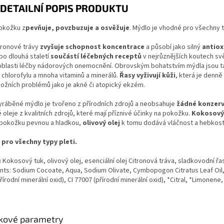
DETAILNÍ POPIS PRODUKTU
okožku z
pevňuje, povzbuzuje a osvěžuje
. Mýdlo je vhodné pro všechny t
itronové trávy
zvyšuje schopnost koncentrace
a působí jako silný
antiox
 po dlouhá staletí
součástí léčebných receptů
v nejrůznějších koutech sv
 oblasti léčby nádorových onemocnění. Obrovským bohatstvím mýdla jsou t
chlorofylu a mnoha vitaminů a minerálů.
Řasy vyživují kůži
, která je denně
ožních problémů jako je akné či atopický ekzém.
yráběné mýdlo je tvořeno z přírodních zdrojů a neobsahuje
žádné konzer
é oleje z kvalitních zdrojů, které mají příznivé účinky na pokožku.
Kokosový
 pokožku pevnou a hladkou,
olivový olej
k tomu dodává vláčnost a hebkost
pro všechny typy pleti.
:
Kokosový tuk, olivový olej, esenciální olej Citronová tráva, sladkovodní řasa
nts: Sodium Cocoate, Aqua, Sodium Olivate, Cymbopogon Citratus Leaf Oil, C
řírodní minerální oxid), CI 77007 (přírodní minerální oxid), *Citral, *Limonene
kové parametry