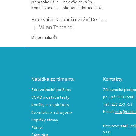
jsem toho užila. Jinak vše chválím.
Komunikace s e - shopem i doručení ok.
Priessnitz Kloubní mazání De Luxe, 200ml
Milan Tomandl
|
Hodnocení produktu je 5 z 5 hvězdiček.
Mě pomáhá 👍
Z
á
p
a
t
Nabídka sortimentu
Kontakty
í
Zdravotnické potřeby
Zákaznická podpo
po - pá 9:00-15:00
COVID a ostatní testy
Tel.: 253 253 753
Roušky a respirátory
E-mail:
info@onlin
Dezinfekce a drogerie
Doplňky stravy
Provozovatel: Onl
Zdraví
s.r.o.
Části těla