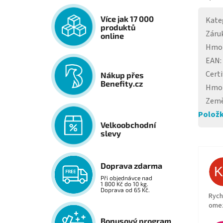
Více jak 17 000
Kate
produktů
Záru
online
Hmo
EAN
:
Certi
Nákup přes
Benefity.cz
Hmo
Země
Položk
Velkoobchodní
slevy
Doprava zdarma
Při objednávce nad
1 800 Kč do 10 kg.
Doprava od 65 Kč.
Rych
ome
Bonusový program