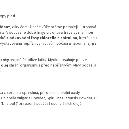
ypy pleti.
idant
, díky čemuž naše kůže stárne pomaleji. Citronová
ěta. V současné době hraje citronová tráva významnou
aké
sladkovodní řasy chlorella a spirulina
, které jsou
 vystavována nepříznivým vlivům počasí a napomáhají ji s
vanty
ani jiné škodlivé látky. Mýdlo obsahuje pouze
 olej
chrání organismus před nepříznivými vlivy počasí a
.
 chlorella a sprirulina, přírodní minerální oxidy
hlorella Vulgaris Powder, Spirulina Platensis Powder, CI
, *Linalool (*přirozená součást esenciálních olejů)