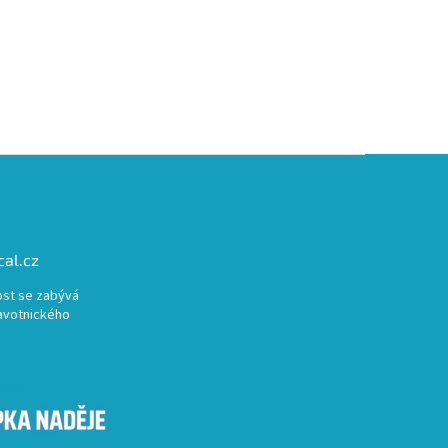
al.cz
st se zabývá
avotnického