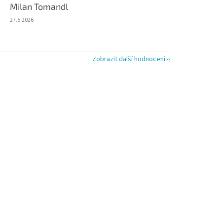
Milan Tomandl
Hodnocení obchodu je 5 z 5 hvězdiček.
27.5.2026
Zobrazit další hodnocení