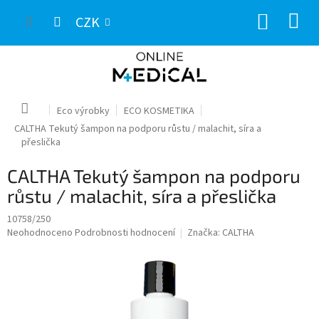
Přejít
NÁKUP
na
CZK
obsah
KOŠÍK
Domů
Eco výrobky
ECO KOSMETIKA
CALTHA Tekutý šampon na podporu růstu / malachit, síra a
přeslička
CALTHA Tekutý šampon na podporu
růstu / malachit, síra a přeslička
10758/250
Průměrné
Neohodnoceno
Podrobnosti hodnocení
Značka:
CALTHA
hodnocení
produktu
je
0,0
z
5