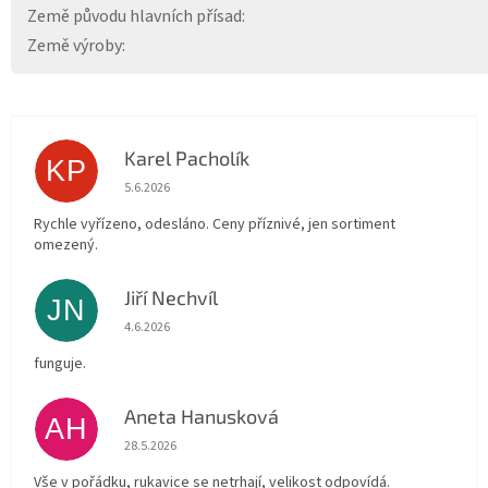
Země původu hlavních přísad
:
Země výroby
:
Karel Pacholík
KP
Hodnocení obchodu je 4 z 5 hvězdiček.
5.6.2026
Rychle vyřízeno, odesláno. Ceny příznivé, jen sortiment
omezený.
Jiří Nechvíl
JN
Hodnocení obchodu je 5 z 5 hvězdiček.
4.6.2026
funguje.
Aneta Hanusková
AH
Hodnocení obchodu je 5 z 5 hvězdiček.
28.5.2026
Vše v pořádku, rukavice se netrhají, velikost odpovídá.