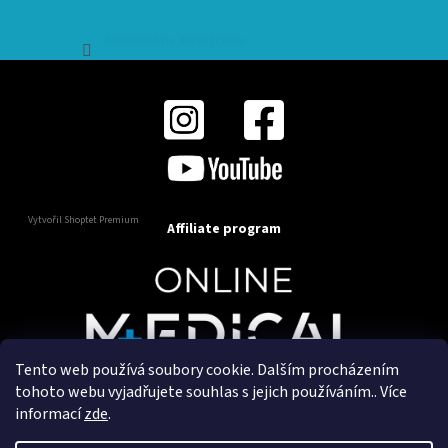
Sledovat na Instagramu
Vytvořil Shoptet Premium
Affiliate program
Tento web používá soubory cookie. Dalším procházením
Copyright 2025
OnlineMedical.cz
. Všechna práva
tohoto webu vyjadřujete souhlas s jejich používáním.. Více
vyhrazena.
informací
zde
.
Vytvořil a marketingově zajišťuje
HyperGroup.cz