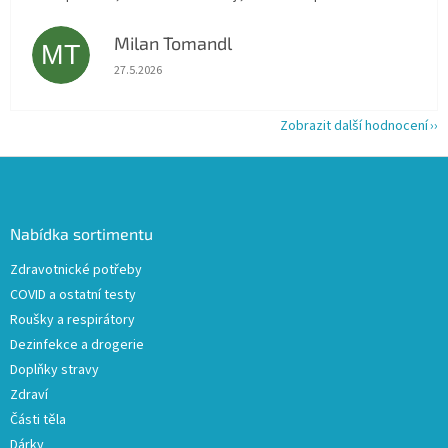
Milan Tomandl
MT
Hodnocení obchodu je 5 z 5 hvězdiček.
27.5.2026
Zobrazit další hodnocení
Z
á
p
a
Nabídka sortimentu
t
Zdravotnické potřeby
í
COVID a ostatní testy
Roušky a respirátory
Dezinfekce a drogerie
Doplňky stravy
Zdraví
Části těla
Dárky