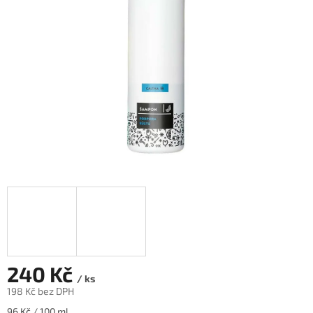
hvězdiček.
240 Kč
/ ks
198 Kč bez DPH
Měrná
96 Kč / 100 ml