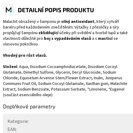
DETAILNÍ POPIS PRODUKTU
Malachit obsažený v šamponu je
silný antioxidant
, který vytváří
bariéru před každodenním znečištěním. Výtažky z přesličky a síry
propůjčují šampónu
zklidňující
účinky při svědění a tvorbě lupů a také
vlastnosti důležité pro
boj s vypadáváním vlasů
a s
masticí
se
vlasovou pokožkou.
Vhodný pro růst vlasů.
Složení
:
Aqua, Disodium Cocoamphodiacetate, Disodium Cocoyl
Glutamate, Dimethyl Sulfone, Glycerin, Decyl Glucoside, Sodium
Chloride, Equisetum Arvense Stem/Flower Extract, Inulin, Juniperus
Communis Fruit Oil, Sodium Cocoyl Glutamate, Xanthan gum, Malachite
Extract, Sodium Benzoate, Potassium Sorbate, *Limonene, *Eugenol
(součást esenciálního oleje)
Doplňkové parametry
Kategorie
:
EAN
: