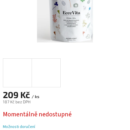
209 Kč
/ ks
187 Kč bez DPH
Měrná
Momentálně nedostupné
cena:
Možnosti doručení