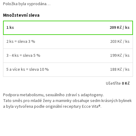
Položka byla vyprodána…
Množstevní sleva
1 ks
209 Kč
/ ks
2 ks = sleva 3 %
203 Kč
/ ks
3 - 4 ks = sleva 5 %
199 Kč
/ ks
5 a více ks = sleva 10 %
188 Kč
/ ks
Ušetříte
0 Kč
Podpora metabolismu, sexuálního zdraví s adaptogeny.
Tato směs pro mladé ženy a maminky obsahuje sedm krásných bylinek
a byla vytvořena podle originální receptury Ecce Vita®.