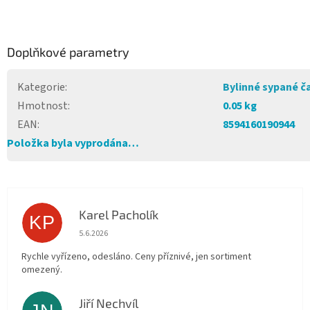
Doplňkové parametry
Kategorie
:
Bylinné sypané č
Hmotnost
:
0.05 kg
EAN
:
8594160190944
Položka byla vyprodána…
Karel Pacholík
KP
Hodnocení obchodu je 4 z 5 hvězdiček.
5.6.2026
Rychle vyřízeno, odesláno. Ceny příznivé, jen sortiment
omezený.
Jiří Nechvíl