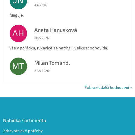
JN
Hodnocení obchodu je 5 z 5 hvězdiček.
4.6.2026
funguje.
Aneta Hanusková
AH
Hodnocení obchodu je 5 z 5 hvězdiček.
28.5.2026
Vše v pořádku, rukavice se netrhají, velikost odpovídá.
Milan Tomandl
MT
Hodnocení obchodu je 5 z 5 hvězdiček.
27.5.2026
Zobrazit další hodnocení
Z
á
p
a
Nabídka sortimentu
t
Zdravotnické potřeby
í