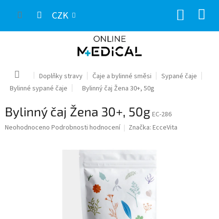
Přejít
NÁKUP
na
CZK
obsah
KOŠÍK
Domů
Doplňky stravy
Čaje a bylinné směsi
Sypané čaje
Bylinné sypané čaje
Bylinný čaj Žena 30+, 50g
Bylinný čaj Žena 30+, 50g
EC-286
Průměrné
Neohodnoceno
Podrobnosti hodnocení
Značka:
EcceVita
hodnocení
produktu
je
0,0
z
5
hvězdiček.