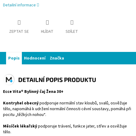
Detailní informace
ZEPTAT SE
HLÍDAT
SDÍLET
Popis
Hodnocení
Značka
DETAILNÍ POPIS PRODUKTU
Ecce Vita® Bylinný čaj Žena 30+
Kontryhel obecný
podporuje normální stav kloubů, svalů, osvěžuje
tělo, napomáhá k udržení normální činnosti cévní soustavy, pomáhá při
pocitu „těžkých nohou“.
Měsíček lékařský
podporuje trávení, funkce jater, střev a osvěžuje
tělo.