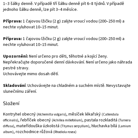
1–3 šálky denně. V případě tří šálku denně pít 6–8 týdnů. V případě
jednoho šálku denně, lze pít 3–4 měsíce.
Příprava:
1 čajovou lžičku (2 g) zalijte vroucí vodou (200–250 ml) a
nechte vyluhovat 10–15 minut.
Příprava:
1 čajovou lžičku (2 g) zalijte vroucí vodou (200–250 ml) a
nechte vyluhovat 10–15 minut.
Upozornění:
Není určeno pro děti, těhotné a kojící ženy.
Nepřekračujte doporučené denní dávkování. Není určeno jako náhrada
pestré stravy.
Uchovávejte mimo dosah dětí.
Skladování
: Uchovávejte na chladném a suchém místě. Nevystavujte
slunečnímu záření.
Složení
Kontryhel obecný
, měsíček lékařský
(Alchemilla vulgaris)
(Callendula
, řebříček obecný
, pastala rozkladitá
officinalis)
(Achillea millefolium)
(Turnera
, mateřídouška úzkolistá
, hluchavka bílá
diffusa)
(Thymus serpyllum)
(Lamium
, rozchodnice růžová
album)
(Rhodiola rosea)