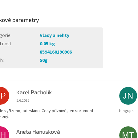
kové parametry
gorie
:
Vlasy a nehty
tnost
:
0.05 kg
8594160190906
ah
:
50g
Karel Pacholík
KP
JN
Hodnocení obchodu je 4 z 5 hvězdiček.
5.6.2026
le vyřízeno, odesláno. Ceny příznivé, jen sortiment
funguje.
zený.
Aneta Hanusková
AH
MT