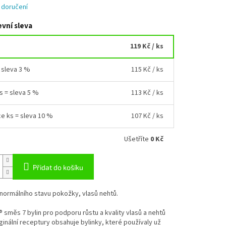
 doručení
vní sleva
119 Kč
/ ks
= sleva 3 %
115 Kč
/ ks
ks = sleva 5 %
113 Kč
/ ks
ce ks = sleva 10 %
107 Kč
/ ks
Ušetříte
0 Kč
Přidat do košíku
normálního stavu pokožky, vlasů nehtů.
® směs 7 bylin pro podporu růstu a kvality vlasů a nehtů
ginální receptury obsahuje bylinky, které používaly už