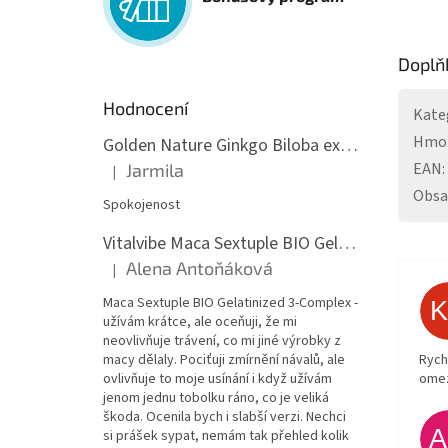
Doplň
Hodnocení
Kate
Hmo
Golden Nature Ginkgo Biloba extrakt 50:1 60mg, 100 kapslí
EAN
:
Jarmila
|
Hodnocení produktu je 5 z 5 hvězdiček.
Obs
Spokojenost
Vitalvibe Maca Sextuple BIO Gelatinized 3-Complex, 60 kapslí
Alena Antoňáková
|
Hodnocení produktu je 5 z 5 hvězdiček.
Maca Sextuple BIO Gelatinized 3-Complex -
užívám krátce, ale oceňuji, že mi
neovlivňuje trávení, co mi jiné výrobky z
Rych
macy dělaly. Pociťuji zmírnění návalů, ale
ome
ovlivňuje to moje usínání i když užívám
jenom jednu tobolku ráno, co je veliká
škoda. Ocenila bych i slabší verzi. Nechci
si prášek sypat, nemám tak přehled kolik