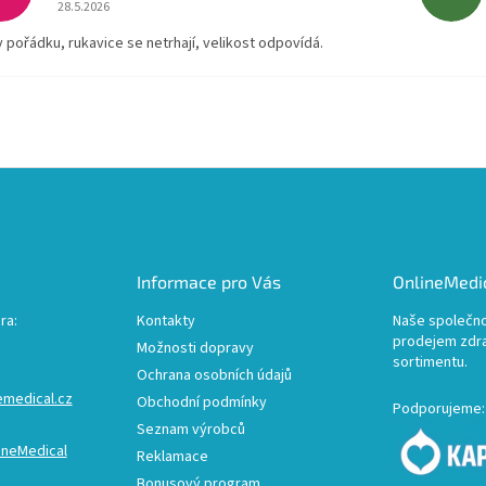
Hodnocení obchodu je 5 z 5 hvězdiček.
28.5.2026
v pořádku, rukavice se netrhají, velikost odpovídá.
Informace pro Vás
OnlineMedic
ra:
Kontakty
Naše společno
prodejem zdr
Možnosti dopravy
sortimentu.
Ochrana osobních údajů
emedical.cz
Obchodní podmínky
Podporujeme:
Seznam výrobců
ineMedical
Reklamace
Bonusový program