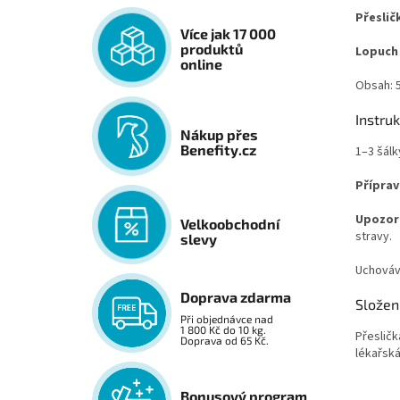
Přeslič
Více jak 17 000
produktů
Lopuch 
online
Obsah: 
Instru
Nákup přes
Benefity.cz
1–3 šálk
Příprav
Upozor
Velkoobchodní
stravy.
slevy
Uchováv
Doprava zdarma
Složen
Při objednávce nad
1 800 Kč do 10 kg.
Přesličk
Doprava od 65 Kč.
lékařsk
Bonusový program