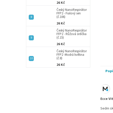
26 Kč
Český NanoRespirátor
FFP2 - Fialový sen
(č.106)
26 Kč
Český NanoRespirátor
FFP2 - Růžová srdíčka
(č.15)
26 Kč
Český NanoRespirátor
FFP2 -Modrá květina
(č.8)
26 Kč
Pop
Ecce Vi
Sedm skv