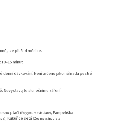
nně, lze pít 3–4 měsíce.
t 10–15 minut.
né denní dávkování. Není určeno jako náhrada pestré
ě. Nevystavujte slunečnímu záření
desno ptačí
, Pampeliška
(Polygonum aviculare)
, Kukuřice setá
ppa)
(Zea mays indurata)