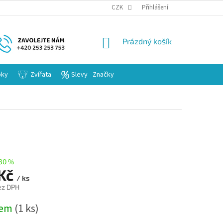
KARIERA
CZK
Přihlášení
NÁKUPNÍ
Prázdný košík
KOŠÍK
bky
Zvířata
Slevy
Značky
30 %
 Kč
/ ks
ez DPH
dem
(1 ks)