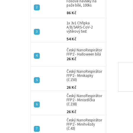
a
Fóliové návleky na
paže bílé, 100ks
n
86 Kč
e
l
1x 3v1 Chřipka
A/B/SARS-CoV-2
výtěrový test
54 Kč
Český NanoRespirátor
FFP2 - Halloween bílá
26 Kč
Český NanoRespirátor
FFP2 - Minikapky
(č.150)
26 Kč
Český NanoRespirátor
FFP2 - Minisrdíčka
(č.238)
26 Kč
Český NanoRespirátor
FFP2 - Minihvězdy
(č.43)