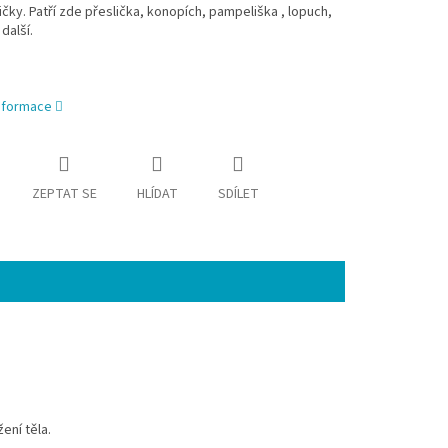
čky. Patří zde přeslička, konopích, pampeliška , lopuch,
další.
informace
ZEPTAT SE
HLÍDAT
SDÍLET
ení těla.