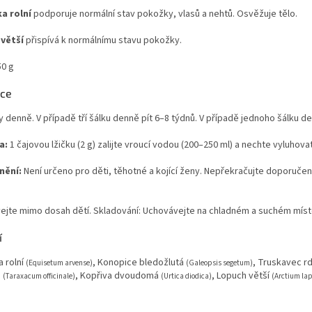
ka rolní
podporuje normální stav pokožky, vlasů a nehtů. Osvěžuje tělo.
větší
přispívá k normálnímu stavu pokožky.
50 g
kce
y denně. V případě tří šálku denně pít 6–8 týdnů. V případě jednoho šálku de
a:
1 čajovou lžičku (2 g) zalijte vroucí vodou (200–250 ml) a nechte vyluhova
nění:
Není určeno pro děti, těhotné a kojící ženy. Nepřekračujte doporuče
ejte mimo dosah dětí. Skladování: Uchovávejte na chladném a suchém míst
í
a rolní
, Konopice bledožlutá
, Truskavec r
(Equisetum arvense)
(Galeopsis segetum)
á
, Kopřiva dvoudomá
, Lopuch větší
(Taraxacum officinale)
(Urtica diodica)
(Arctium la