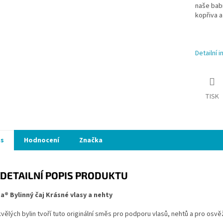
naše babi
kopřiva a 
Detailní 
TISK
is
Hodnocení
Značka
DETAILNÍ POPIS PRODUKTU
ta® Bylinný čaj Krásné vlasy a nehty
ělých bylin tvoří tuto originální směs pro podporu vlasů, nehtů a pro osvěž