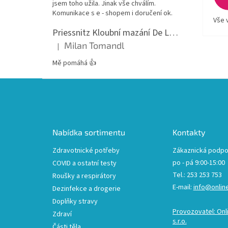
jsem toho užila. Jinak vše chválím.
Komunikace s e - shopem i doručení ok.
Vše 
Priessnitz Kloubní mazání De Luxe, 200ml
Milan Tomandl
|
Hodnocení produktu je 5 z 5 hvězdiček.
Mě pomáhá 👍
Z
á
p
a
t
Nabídka sortimentu
Kontakty
í
Zdravotnické potřeby
Zákaznická podpo
po - pá 9:00-15:00
COVID a ostatní testy
Tel.: 253 253 753
Roušky a respirátory
E-mail:
info@onlin
Dezinfekce a drogerie
Doplňky stravy
Provozovatel: Onl
Zdraví
s.r.o.
Části těla