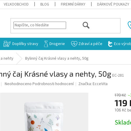
VELKOOBCHOD
BLOG
FIREMNÍ DÁRKY
DÁRKOVÉ POUKAZY
HLEDAT
Doplňky stravy
Drogerie
Zdraví a péče
Eco výro
 a nehty
Bylinný čaj Krásné vlasy a nehty, 50g
nný čaj Krásné vlasy a nehty, 50g
EC-281
Průměrné
Neohodnoceno
Podrobnosti hodnocení
Značka:
EcceVita
hodnocení
produktu
170 Kč
–
je
119
0,0
106 Kč b
z
5
Měrná
Skla
hvězdiček.
cena: