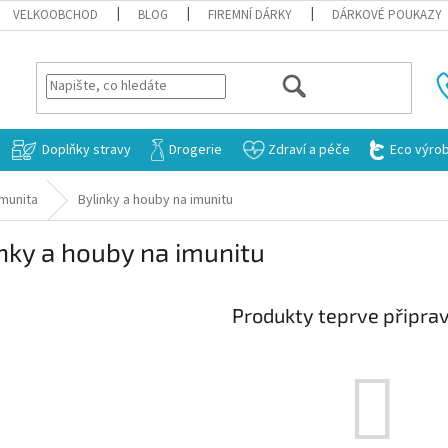
VELKOOBCHOD
BLOG
FIREMNÍ DÁRKY
DÁRKOVÉ POUKAZY
HLEDAT
Doplňky stravy
Drogerie
Zdraví a péče
Eco výro
Imunita
Bylinky a houby na imunitu
nky a houby na imunitu
Produkty teprve připra