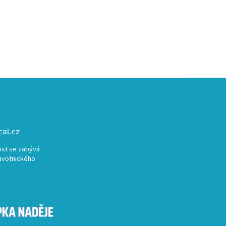
al.cz
st se zabývá
avotnického