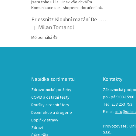
jsem toho užila. Jinak vše chválím.
Komunikace s e - shopem i doručení ok.
Priessnitz Kloubní mazání De Luxe, 200ml
Milan Tomandl
|
Hodnocení produktu je 5 z 5 hvězdiček.
Mě pomáhá 👍
Z
á
p
a
t
Nabídka sortimentu
Kontakty
í
Zdravotnické potřeby
Zákaznická podpo
po - pá 9:00-15:00
COVID a ostatní testy
Tel.: 253 253 753
Roušky a respirátory
E-mail:
info@onlin
Dezinfekce a drogerie
Doplňky stravy
Provozovatel: Onl
Zdraví
s.r.o.
Části těla