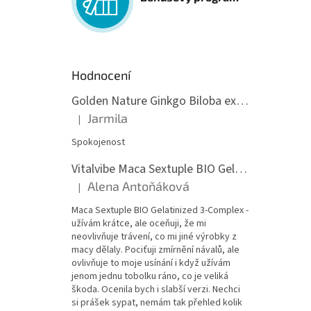
Hodnocení
Golden Nature Ginkgo Biloba extrakt 50:1 60mg, 100 kapslí
Jarmila
|
Hodnocení produktu je 5 z 5 hvězdiček.
Spokojenost
Vitalvibe Maca Sextuple BIO Gelatinized 3-Complex, 60 kapslí
Alena Antoňáková
|
Hodnocení produktu je 5 z 5 hvězdiček.
Maca Sextuple BIO Gelatinized 3-Complex -
užívám krátce, ale oceňuji, že mi
neovlivňuje trávení, co mi jiné výrobky z
macy dělaly. Pociťuji zmírnění návalů, ale
ovlivňuje to moje usínání i když užívám
jenom jednu tobolku ráno, co je veliká
škoda. Ocenila bych i slabší verzi. Nechci
si prášek sypat, nemám tak přehled kolik