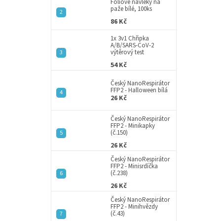
a
Fóliové návleky na
paže bílé, 100ks
n
86 Kč
e
l
1x 3v1 Chřipka
A/B/SARS-CoV-2
výtěrový test
54 Kč
Český NanoRespirátor
FFP2 - Halloween bílá
26 Kč
Český NanoRespirátor
FFP2 - Minikapky
(č.150)
26 Kč
Český NanoRespirátor
FFP2 - Minisrdíčka
(č.238)
26 Kč
Český NanoRespirátor
FFP2 - Minihvězdy
(č.43)