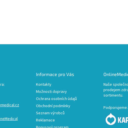
Informace pro Vás
OnlineMedic
ra:
Kontakty
Naše společno
prodejem zdr
Možnosti dopravy
sortimentu.
Ochrana osobních údajů
emedical.cz
Obchodní podmínky
Podporujeme:
Seznam výrobců
ineMedical
Reklamace
Bonusový program