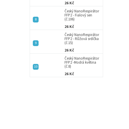
26 Kč
Český NanoRespirátor
FFP2 - Fialový sen
(č.106)
26 Kč
Český NanoRespirátor
FFP2 - Růžová srdíčka
(č.15)
26 Kč
Český NanoRespirátor
FFP2 -Modrá květina
(č.8)
26 Kč