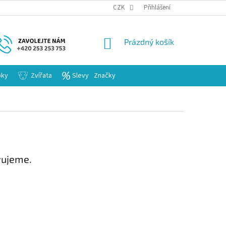
KARIERA
CZK
Přihlášení
NÁKUPNÍ
Prázdný košík
KOŠÍK
bky
Zvířata
Slevy
Značky
vujeme.