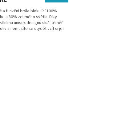
é a funkční brýle blokující 100%
o a 80% zeleného světla. Díky
zálnímu unisex designu sluší téměř
liv a nemusíte se stydět vzít si je i
ečnosti....
O
v
l
á
d
a
c
í
p
r
v
k
y
v
ý
p
i