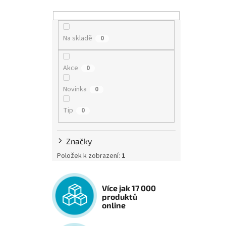
Na skladě
0
Akce
0
Novinka
0
Tip
0
Značky
Položek k zobrazení:
1
Více jak 17 000
produktů
online