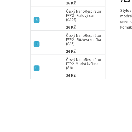
26 Kč
Stylov
Český NanoRespirátor
FFP2 - Fialový sen
modréh
(č.106)
univer
komuko
26 Kč
do spol
Český NanoRespirátor
FFP2 - Růžová srdíčka
(č.15)
26 Kč
Český NanoRespirátor
FFP2 -Modrá květina
(č.8)
26 Kč