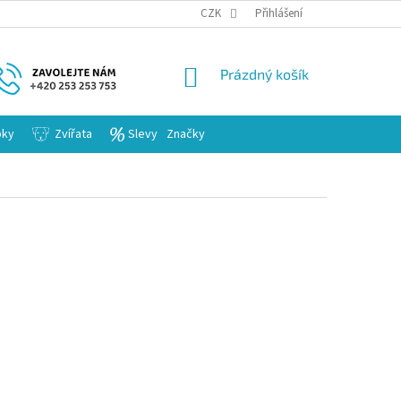
KARIERA
CZK
Přihlášení
NÁKUPNÍ
Prázdný košík
KOŠÍK
bky
Zvířata
Slevy
Značky