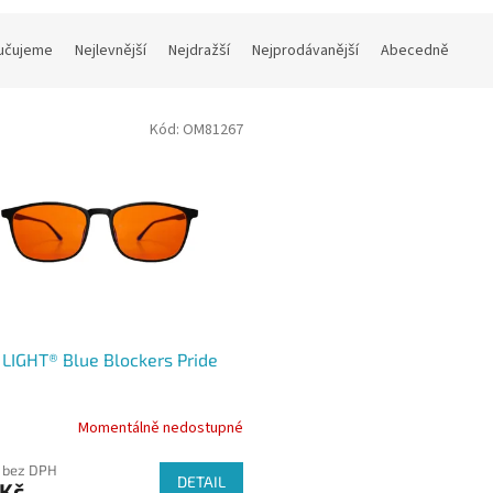
učujeme
Nejlevnější
Nejdražší
Nejprodávanější
Abecedně
Kód:
OM81267
LIGHT® Blue Blockers Pride
Momentálně nedostupné
 bez DPH
DETAIL
 Kč