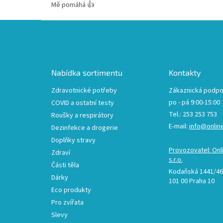
Mě pomáhá 👍
Z
á
p
a
t
Nabídka sortimentu
Kontakty
í
Zdravotnické potřeby
Zákaznická podpo
po - pá 9:00-15:00
COVID a ostatní testy
Tel.: 253 253 753
Roušky a respirátory
E-mail:
info@onlin
Dezinfekce a drogerie
Doplňky stravy
Provozovatel: Onl
Zdraví
s.r.o.
Části těla
Kodaňská 1441/46,
Dárky
101 00 Praha 10
Eco produkty
Pro zvířata
Slevy