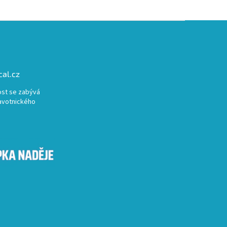
al.cz
st se zabývá
avotnického