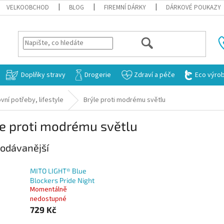
VELKOOBCHOD
BLOG
FIREMNÍ DÁRKY
DÁRKOVÉ POUKAZY
HLEDAT
Doplňky stravy
Drogerie
Zdraví a péče
Eco výro
vní potřeby, lifestyle
Brýle proti modrému světlu
e proti modrému světlu
odávanější
MITO LIGHT® Blue
Blockers Pride Night
Momentálně
nedostupné
729 Kč