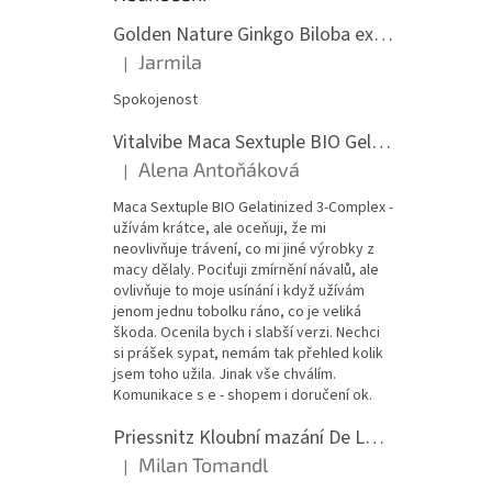
Golden Nature Ginkgo Biloba extrakt 50:1 60mg, 100 kapslí
Jarmila
|
Hodnocení produktu je 5 z 5 hvězdiček.
Spokojenost
Vitalvibe Maca Sextuple BIO Gelatinized 3-Complex, 60 kapslí
Alena Antoňáková
|
Hodnocení produktu je 5 z 5 hvězdiček.
Maca Sextuple BIO Gelatinized 3-Complex -
užívám krátce, ale oceňuji, že mi
neovlivňuje trávení, co mi jiné výrobky z
macy dělaly. Pociťuji zmírnění návalů, ale
ovlivňuje to moje usínání i když užívám
jenom jednu tobolku ráno, co je veliká
škoda. Ocenila bych i slabší verzi. Nechci
si prášek sypat, nemám tak přehled kolik
jsem toho užila. Jinak vše chválím.
Komunikace s e - shopem i doručení ok.
Priessnitz Kloubní mazání De Luxe, 200ml
Milan Tomandl
|
Hodnocení produktu je 5 z 5 hvězdiček.