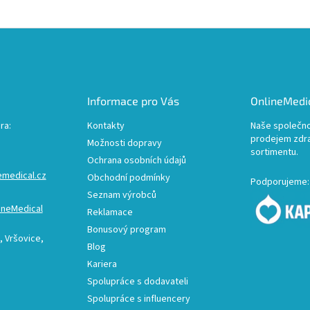
Informace pro Vás
OnlineMedic
ra:
Kontakty
Naše společno
prodejem zdr
Možnosti dopravy
sortimentu.
Ochrana osobních údajů
emedical.cz
Obchodní podmínky
Podporujeme:
Seznam výrobců
ineMedical
Reklamace
Bonusový program
 Vršovice,
Blog
Kariera
Spolupráce s dodavateli
Spolupráce s influencery