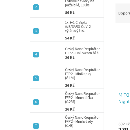
a
Fóliové návleky na
paže bílé, 100ks
Ř
n
a
86 Kč
e
Dopor
z
l
1x 3v1 Chřipka
e
A/B/SARS-CoV-2
výtěrový test
V
n
ý
í
54 Kč
p
p
Český NanoRespirátor
i
r
FFP2 - Halloween bílá
s
o
26 Kč
p
d
r
u
Český NanoRespirátor
FFP2 - Minikapky
o
k
(č.150)
d
t
26 Kč
u
ů
Český NanoRespirátor
MITO 
k
FFP2 - Minisrdíčka
Night
t
(č.238)
ů
26 Kč
Český NanoRespirátor
FFP2 - Minihvězdy
602 Kč
(č.43)
729