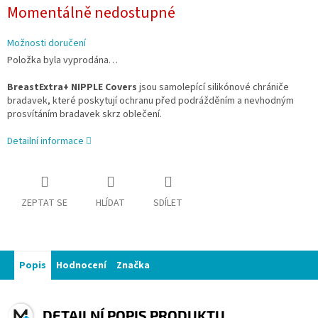
Měrná
Momentálně nedostupné
cena:
Možnosti doručení
Položka byla vyprodána…
BreastExtra+ NIPPLE Covers
jsou samolepící silikónové chrániče
bradavek, které poskytují ochranu před podrážděním a nevhodným
prosvítáním bradavek skrz oblečení.
Detailní informace
ZEPTAT SE
HLÍDAT
SDÍLET
Popis
Hodnocení
Značka
DETAILNÍ POPIS PRODUKTU