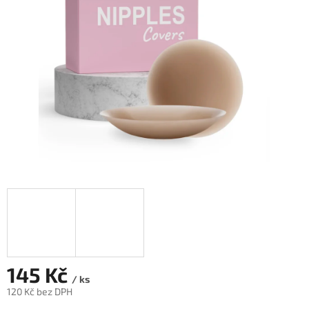
hvězdiček.
145 Kč
/ ks
120 Kč bez DPH