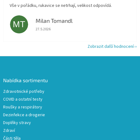
Vše v pořádku, rukavice se netrhají, velikost odpovídá.
Milan Tomandl
MT
Hodnocení obchodu je 5 z 5 hvězdiček.
27.5.2026
Zobrazit další hodnocení
Z
á
p
a
Nabídka sortimentu
t
Zdravotnické potřeby
í
COVID a ostatní testy
Roušky a respirátory
Dezinfekce a drogerie
Doplňky stravy
Zdraví
Části těla