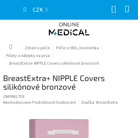
Přejít
NÁKUP
na
CZK
obsah
KOŠÍK
Domů
Zdraví a péče
Péče o tělo, kosmetika
Pásky a nálepky na prsa
BreastExtra+ NIPPLE Covers silikónové bronzové
BreastExtra+ NIPPLE Covers
silikónové bronzové
OM99817E8
Průměrné
Neohodnoceno
Podrobnosti hodnocení
Značka:
BreastExtra
hodnocení
produktu
je
0,0
z
5