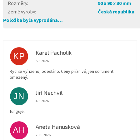
Rozměry
:
90 x 90 x 30 mm
Země výroby
:
Česká republika
Položka byla vyprodána…
Karel Pacholík
KP
Hodnocení obchodu je 4 z 5 hvězdiček.
5.6.2026
Rychle vyřízeno, odesláno. Ceny příznivé, jen sortiment
omezený.
Jiří Nechvíl
JN
Hodnocení obchodu je 5 z 5 hvězdiček.
4.6.2026
funguje.
Aneta Hanusková
AH
Hodnocení obchodu je 5 z 5 hvězdiček.
28.5.2026