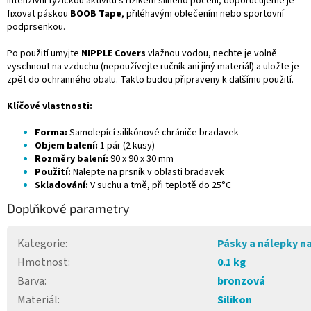
intenzivní fyzickou aktivitu s rizikem silného pocení, doporučujeme je
fixovat páskou
BOOB Tape
, přiléhavým oblečením nebo sportovní
podprsenkou.
Po použití umyjte
NIPPLE Covers
vlažnou vodou, nechte je volně
vyschnout na vzduchu (nepoužívejte ručník ani jiný materiál) a uložte je
zpět do ochranného obalu. Takto budou připraveny k dalšímu použití.
Klíčové vlastnosti:
Forma:
Samolepící silikónové chrániče bradavek
Objem balení:
1 pár (2 kusy)
Rozměry balení:
90 x 90 x 30 mm
Použití:
Nalepte na prsník v oblasti bradavek
Skladování:
V suchu a tmě, při teplotě do 25°C
Doplňkové parametry
Kategorie
:
Pásky a nálepky na
Hmotnost
:
0.1 kg
Barva
:
bronzová
Materiál
:
Silikon