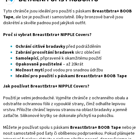
Tyto chrániče jsou ideální pro použití s páskami
BreastExtra+ BOOB
Tape
, ale lze je používat i samostatně. Díky bronzové barvě jsou
diskrétní a skvěle padnou pod jakýkoli outfit.
Proč si vybrat BreastExtra+ NIPPLE Covers?
Ochrání citlivé bradavky
před podrážděním
Zabrání prosvítání bradavek
skrz oblečení
Samolepící
, připravené k okamžitému použití
Opakovaně použitelné
– až 20krát
Možnost mytí
pod vodou pro snadnou údržbu
Ideální pro použití s páskami
BreastExtra+ BOOB Tape
Jak používat BreastExtra+ NIPPLE Covers?
Použití je velmi jednoduché. Vyjměte chrániče z ochranného obalu a
odstraňte ochrannou fólii z vypouklé strany, čímž odhalíte lepivou
vrstvu. Přiložte chránič lepivou stranou na oblast bradavky a jemně
zatlačte. Silikonové krytky se dokonale přichytí na pokožku.
Můžete je používat spolu s páskami
BreastExtra+ BOOB Tape
nebo je
nosit samostatně pod šaty či oblíbenou podprsenkou. Pokud plánujete