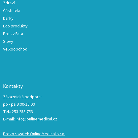
ý
Zdraví
p
Části těla
i
Dárky
s
u
Eco produkty
Pro zvířata
Slevy
Velkoobchod
Kontakty
Zákaznická podpora:
po - pá 9:00-15:00
Tel.: 253 253 753
E-mail:
info@onlinemedical.cz
Provozovatel: OnlineMedical s.r.o.