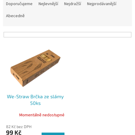
a
Doporučujeme
Nejlevnější
Nejdražší
Nejprodávanější
z
e
Abecedně
n
í
p
r
V
o
ý
d
p
u
i
k
s
t
p
ů
r
o
We-Straw Brčka ze slámy
d
50ks
u
k
Momentálně nedostupné
t
ů
82 Kč bez DPH
99 Kč