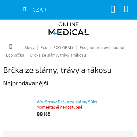
Přejít
NÁKUP
na
CZK
obsah
KOŠÍK
Domů
Slevy
Eco
ECO OBALY
Eco jednorázové nádobí
Eco brčka
Brčka ze slámy, trávy a rákosu
Brčka ze slámy, trávy a rákosu
Nejprodávanější
We-Straw Brčka ze slámy 50ks
Momentálně nedostupné
99 Kč
Ř