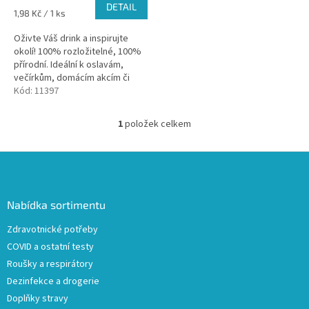
DETAIL
Měrná
1,98 Kč / 1 ks
cena:
Oživte Váš drink a inspirujte
okolí! 100% rozložitelné, 100%
přírodní. Ideální k oslavám,
večírkům, domácím akcím či
jako dárek svým známým.
Kód:
11397
1
položek celkem
O
v
l
Z
á
á
d
p
a
a
Nabídka sortimentu
c
t
í
Zdravotnické potřeby
í
p
COVID a ostatní testy
r
v
Roušky a respirátory
k
Dezinfekce a drogerie
y
Doplňky stravy
v