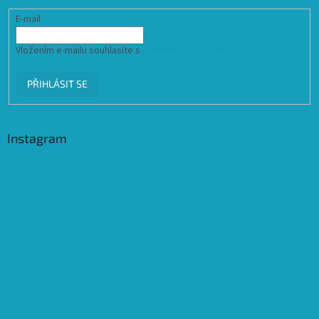
E-mail
Vložením e-mailu souhlasíte s
podmínkami ochrany osobních údajů
PŘIHLÁSIT SE
Instagram