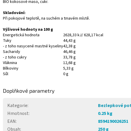
BIO kokosové maso, cukr.
Skladování:
Při pokojové teplotě, na suchém a tmavém místě.
Výživové hodnoty na 100 g
Energetická hodnota
2628,33 kJ/ 628,17 kcal
Tuky
44,43 g
- z toho nasycené mastné kyseliny
42,38 g
Sacharidy
46,46 g
- z toho cukry
33,78 g
Vláknina
12,68 g
Bílkoviny
5,33 g
Sůl
0 g
Doplňkové parametry
Kategorie
:
Bezlepkové pot
Hmotnost
:
0.25 kg
EAN
:
8594190026251
Obsah
:
250 g