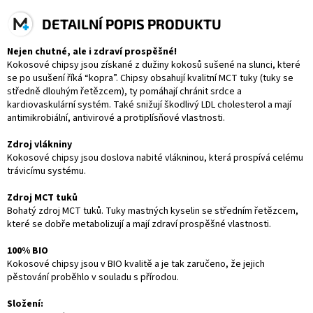
DETAILNÍ POPIS PRODUKTU
Nejen chutné, ale i zdraví prospěšné!
Kokosové chipsy jsou získané z dužiny kokosů sušené na slunci, které
se po usušení říká “kopra”. Chipsy obsahují kvalitní MCT tuky (tuky se
středně dlouhým řetězcem), ty pomáhají chránit srdce a
kardiovaskulární systém. Také snižují škodlivý LDL cholesterol a mají
antimikrobiální, antivirové a protiplísňové vlastnosti.
Zdroj vlákniny
Kokosové chipsy jsou doslova nabité vlákninou, která prospívá celému
trávicímu systému.
Zdroj MCT tuků
Bohatý zdroj MCT tuků. Tuky mastných kyselin se středním řetězcem,
které se dobře metabolizují a mají zdraví prospěšné vlastnosti.
100% BIO
Kokosové chipsy jsou v BIO kvalitě a je tak zaručeno, že jejich
pěstování proběhlo v souladu s přírodou.
Složení: