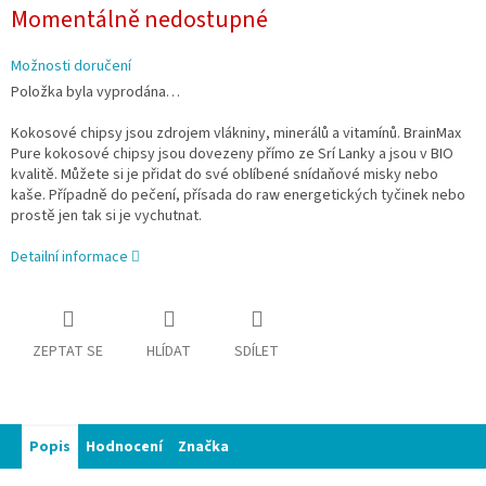
Měrná
Momentálně nedostupné
cena:
Možnosti doručení
Položka byla vyprodána…
Kokosové chipsy jsou zdrojem vlákniny, minerálů a vitamínů. BrainMax
Pure kokosové chipsy jsou dovezeny přímo ze Srí Lanky a jsou v BIO
kvalitě. Můžete si je přidat do své oblíbené snídaňové misky nebo
kaše. Případně do pečení, přísada do raw energetických tyčinek nebo
prostě jen tak si je vychutnat.
Detailní informace
ZEPTAT SE
HLÍDAT
SDÍLET
Popis
Hodnocení
Značka