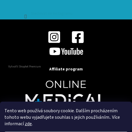
Sledovat na Instagramu
Vytvořil Shoptet Premium
Affiliate program
Tento web používá soubory cookie. Dalším procházením
Copyright 2025
OnlineMedical.cz
. Všechna práva
tohoto webu vyjadřujete souhlas s jejich používáním.. Více
vyhrazena.
informací
zde
.
Vytvořil a marketingově zajišťuje
HyperGroup.cz