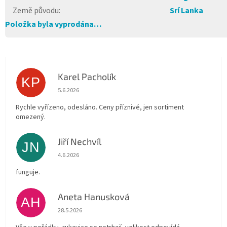
Země původu
:
Srí Lanka
Položka byla vyprodána…
Karel Pacholík
KP
Hodnocení obchodu je 4 z 5 hvězdiček.
5.6.2026
Rychle vyřízeno, odesláno. Ceny příznivé, jen sortiment
omezený.
Jiří Nechvíl
JN
Hodnocení obchodu je 5 z 5 hvězdiček.
4.6.2026
funguje.
Aneta Hanusková
AH
Hodnocení obchodu je 5 z 5 hvězdiček.
28.5.2026