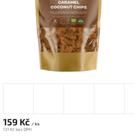
hvězdiček.
159 Kč
/ ks
131 Kč bez DPH