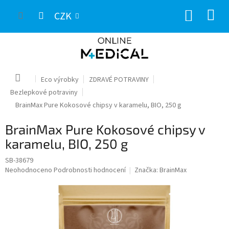
Přejít
NÁKUP
na
CZK
obsah
KOŠÍK
Domů
Eco výrobky
ZDRAVÉ POTRAVINY
Bezlepkové potraviny
BrainMax Pure Kokosové chipsy v karamelu, BIO, 250 g
BrainMax Pure Kokosové chipsy v
karamelu, BIO, 250 g
SB-38679
Průměrné
Neohodnoceno
Podrobnosti hodnocení
Značka:
BrainMax
hodnocení
produktu
je
0,0
z
5