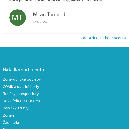
Vše v pořádku, rukavice se netrhají, velikost odpovídá.
Milan Tomandl
MT
Hodnocení obchodu je 5 z 5 hvězdiček.
27.5.2026
Zobrazit další hodnocení
Z
á
p
a
Nabídka sortimentu
t
Zdravotnické potřeby
í
COVID a ostatní testy
Roušky a respirátory
Dezinfekce a drogerie
Doplňky stravy
Zdraví
Části těla