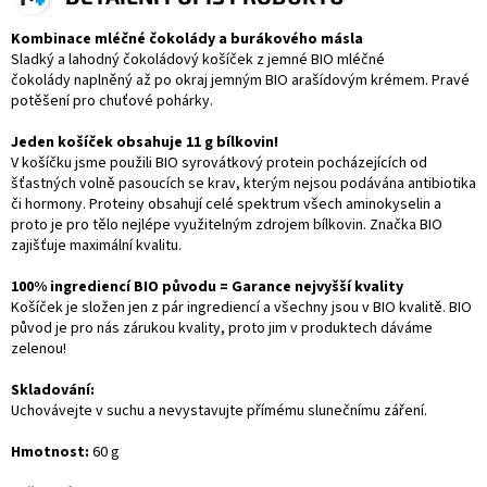
Kombinace mléčné čokolády a burákového másla
Sladký a lahodný čokoládový košíček z jemné BIO mléčné
čokolády naplněný až po okraj jemným BIO arašídovým krémem. Pravé
potěšení pro chuťové pohárky.
Jeden košíček obsahuje 11 g bílkovin!
V košíčku jsme použili BIO syrovátkový protein pocházejících od
šťastných volně pasoucích se krav, kterým nejsou podávána antibiotika
či hormony. Proteiny obsahují celé spektrum všech aminokyselin a
proto je pro tělo nejlépe využitelným zdrojem bílkovin. Značka BIO
zajišťuje maximální kvalitu.
100% ingrediencí BIO původu = Garance nejvyšší kvality
Košíček je složen jen z pár ingrediencí a všechny jsou v BIO kvalitě. BIO
původ je pro nás zárukou kvality, proto jim v produktech dáváme
zelenou!
Skladování:
Uchovávejte v suchu a nevystavujte přímému slunečnímu záření.
Hmotnost:
60 g