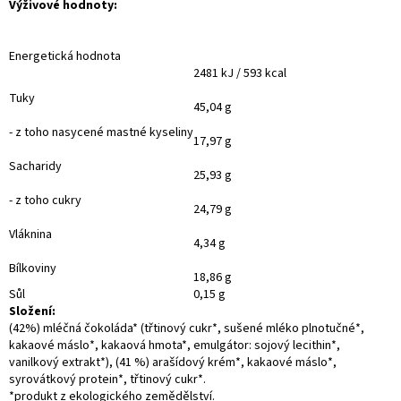
Výživové hodnoty:
Energetická hodnota
2481 kJ / 593 kcal
Tuky
45,04 g
- z toho nasycené mastné kyseliny
17,97 g
Sacharidy
25,93 g
- z toho cukry
24,79 g
Vláknina
4,34 g
Bílkoviny
18,86 g
Sůl
0,15 g
Složení:
(42%) mléčná čokoláda* (třtinový cukr*, sušené mléko plnotučné*,
kakaové máslo*, kakaová hmota*, emulgátor: sojový lecithin*,
vanilkový extrakt*), (41 %) arašídový krém*, kakaové máslo*,
syrovátkový protein*, třtinový cukr*.
*produkt z ekologického zemědělství.