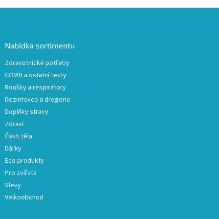
Z
á
p
a
Nabídka sortimentu
t
Zdravotnické potřeby
í
COVID a ostatní testy
Roušky a respirátory
Dezinfekce a drogerie
Doplňky stravy
Zdraví
Části těla
Dárky
Eco produkty
Pro zvířata
Slevy
Velkoobchod