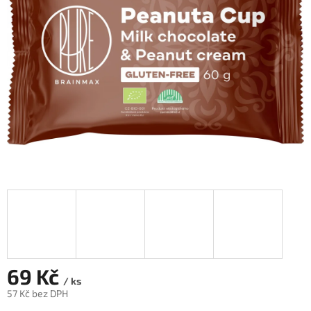
hvězdiček.
69 Kč
/ ks
57 Kč bez DPH