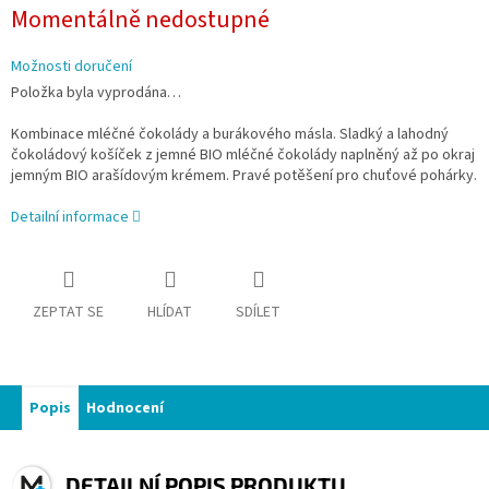
Měrná
Momentálně nedostupné
cena:
Možnosti doručení
Položka byla vyprodána…
Kombinace mléčné čokolády a burákového másla. Sladký a lahodný
čokoládový košíček z jemné BIO mléčné čokolády naplněný až po okraj
jemným BIO arašídovým krémem. Pravé potěšení pro chuťové pohárky.
Detailní informace
ZEPTAT SE
HLÍDAT
SDÍLET
Popis
Hodnocení
DETAILNÍ POPIS PRODUKTU