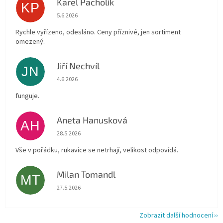
Karel Pacholík
KP
Hodnocení obchodu je 4 z 5 hvězdiček.
5.6.2026
Rychle vyřízeno, odesláno. Ceny příznivé, jen sortiment
omezený.
Jiří Nechvíl
JN
Hodnocení obchodu je 5 z 5 hvězdiček.
4.6.2026
funguje.
Aneta Hanusková
AH
Hodnocení obchodu je 5 z 5 hvězdiček.
28.5.2026
Vše v pořádku, rukavice se netrhají, velikost odpovídá.
Milan Tomandl
MT
Hodnocení obchodu je 5 z 5 hvězdiček.
27.5.2026
Zobrazit další hodnocení