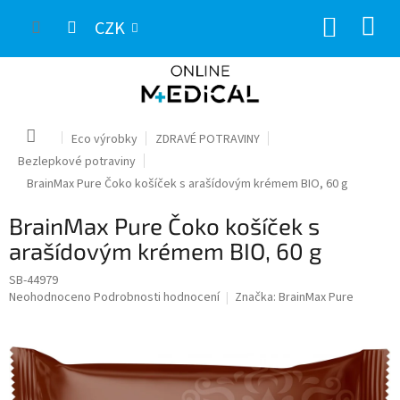
Přejít
NÁKUP
na
CZK
obsah
KOŠÍK
Domů
Eco výrobky
ZDRAVÉ POTRAVINY
Bezlepkové potraviny
BrainMax Pure Čoko košíček s arašídovým krémem BIO, 60 g
BrainMax Pure Čoko košíček s
arašídovým krémem BIO, 60 g
SB-44979
Průměrné
Neohodnoceno
Podrobnosti hodnocení
Značka:
BrainMax Pure
hodnocení
produktu
je
0,0
z
5