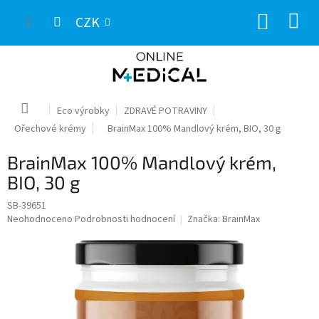
Přejít
NÁKUP
na
CZK
obsah
KOŠÍK
Domů
Eco výrobky
ZDRAVÉ POTRAVINY
Ořechové krémy
BrainMax 100% Mandlový krém, BIO, 30 g
BrainMax 100% Mandlový krém,
BIO, 30 g
SB-39651
Průměrné
Neohodnoceno
Podrobnosti hodnocení
Značka:
BrainMax
hodnocení
produktu
je
0,0
z
5
hvězdiček.