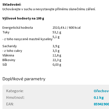
Skladování:
Uchovávejte v suchu a nevystavujte přímému slunečnímu záření.
Výživové hodnoty na 100 g
Energetická hodnota
2510,4 kJ / 600 kcal
Tuky
53,1 g
5,1 g
- z toho nasycené mastné kyseliny
Sacharidy
3,9 g
- z toho cukry
3,5 g
Vláknina
12,6 g
Bílkoviny
22,3 g
Sůl
0,03 g
Doplňkové parametry
Kategorie
:
Ořechov
Hmotnost
:
0.1 kg
EAN
:
8594190