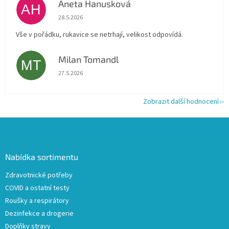
Aneta Hanusková
AH
Hodnocení obchodu je 5 z 5 hvězdiček.
28.5.2026
Vše v pořádku, rukavice se netrhají, velikost odpovídá.
Milan Tomandl
MT
Hodnocení obchodu je 5 z 5 hvězdiček.
27.5.2026
Zobrazit další hodnocení
Z
á
p
a
Nabídka sortimentu
t
Zdravotnické potřeby
í
COVID a ostatní testy
Roušky a respirátory
Dezinfekce a drogerie
Doplňky stravy