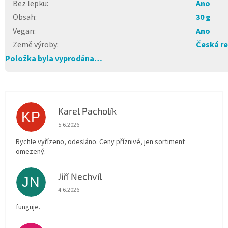
Bez lepku
:
Ano
Obsah
:
30 g
Vegan
:
Ano
Země výroby
:
Česká re
Položka byla vyprodána…
Karel Pacholík
KP
Hodnocení obchodu je 4 z 5 hvězdiček.
5.6.2026
Rychle vyřízeno, odesláno. Ceny příznivé, jen sortiment
omezený.
Jiří Nechvíl
JN
Hodnocení obchodu je 5 z 5 hvězdiček.
4.6.2026
funguje.