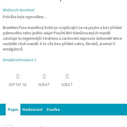
Možnosti doručení
Položka byla vyprodána…
BrainMax Pure mandlový krém je rozplývající se na jazyku a bez přidání
palmového nebo jiného oleje! Použití BIO blanšírovaných mandlí
zaručuje tu nejjemnější strukturu a zachování naprosto dokonalé lehce
nasládlé chuti mandlí. A to vše bez přidání cukru, škrobů, aromat či
emulgátorů.
Detailní informace
ZEPTAT SE
HLÍDAT
SDÍLET
Popis
Hodnocení
Značka