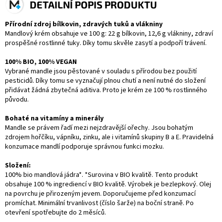
DETAILNÍ POPIS PRODUKTU
Přírodní zdroj bílkovin, zdravých tuků a vlákniny
Mandlový krém obsahuje ve 100 g: 22 g bílkovin, 12,6 g vlákniny, zdraví
prospěšné rostlinné tuky. Díky tomu skvěle zasytí a podpoří trávení.
100% BIO, 100% VEGAN
Vybrané mandle jsou pěstované v souladu s přírodou bez použití
pesticidů. Díky tomu se vyznačují plnou chutí a není nutné do složení
přidávat žádná zbytečná aditiva. Proto je krém ze 100 % rostlinného
původu.
Bohaté na vitamíny a minerály
Mandle se právem řadí mezi nejzdravější ořechy. Jsou bohatým
zdrojem hořčíku, vápníku, zinku, ale i vitamínů skupiny B a E. Pravidelná
konzumace mandlí podporuje správnou funkci mozku.
Složení:
100% bio mandlová jádra*. *Surovina v BIO kvalitě. Tento produkt
obsahuje 100 % ingrediencí v BIO kvalitě. Výrobek je bezlepkový. Olej
na povrchu je přirozeným jevem. Doporučujeme před konzumací
promíchat. Minimální trvanlivost (číslo šarže) na boční straně. Po
otevření spotřebujte do 2 měsíců.