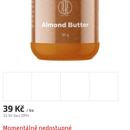
39 Kč
/ ks
32 Kč bez DPH
Měrná
Momentálně nedostupné
cena: