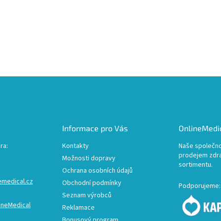
Informace pro Vás
OnlineMedic
ra:
Kontakty
Naše společno
prodejem zdr
Možnosti dopravy
sortimentu.
Ochrana osobních údajů
emedical.cz
Obchodní podmínky
Podporujeme:
Seznam výrobců
ineMedical
Reklamace
Bonusový program