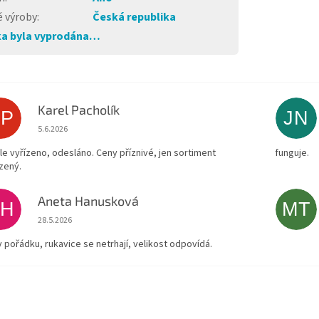
 výroby
:
Česká republika
a byla vyprodána…
Karel Pacholík
KP
JN
Hodnocení obchodu je 4 z 5 hvězdiček.
5.6.2026
le vyřízeno, odesláno. Ceny příznivé, jen sortiment
funguje.
zený.
Aneta Hanusková
AH
MT
Hodnocení obchodu je 5 z 5 hvězdiček.
28.5.2026
v pořádku, rukavice se netrhají, velikost odpovídá.