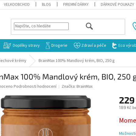
VELKOOBCHOD
BLOG
FIREMNÍ DÁRKY
DÁRKOVÉ POUKAZY
HLEDAT
Doplňky stravy
Drogerie
Zdraví a péče
Eco výro
řechové krémy
BrainMax 100% Mandlový krém, BIO, 250 g
inMax 100% Mandlový krém, BIO, 250 
né
noceno
Podrobnosti hodnocení
Značka:
BrainMax
ní
229
u
189 Kč b
Měrná
Momen
cena:
ek.
Možnosti