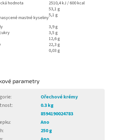
ická hodnota
2510,4 kJ / 600 kcal
53,1 g
5,1 g
 nasycené mastné kyseliny
dy
3,9 g
 cukry
3,5 g
12,6 g
y
22,3 g
0,03 g
kové parametry
gorie
:
Ořechové krémy
tnost
:
0.3 kg
8594190024783
lepku
:
Ano
ah
:
250 g
n
:
Ano