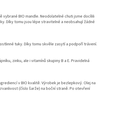
 vybrané BIO mandle. Neodolatelné chuti jsme docílili
pky. Díky tomu jsou lépe stravitelné a neobsahují žádné
stlinné tuky. Díky tomu skvěle zasytí a podpoří trávení.
ku, zinku, ale i vitamínů skupiny B a E. Pravidelná
grediencí v BIO kvalitě. Výrobek je bezlepkový. Olej na
anlivost (číslo šarže) na boční straně. Po otevření