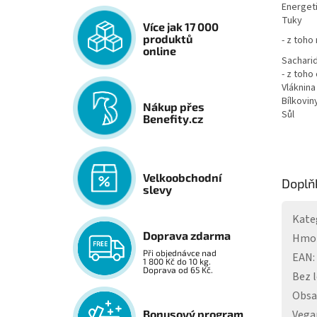
Energet
Tuky
Více jak 17 000
produktů
- z toho
online
Sachari
- z toho
Vláknina
Bílkovin
Nákup přes
Sůl
Benefity.cz
Velkoobchodní
Doplň
slevy
Kate
Doprava zdarma
Hmo
Při objednávce nad
EAN
:
1 800 Kč do 10 kg.
Doprava od 65 Kč.
Bez 
Obs
Vega
Bonusový program