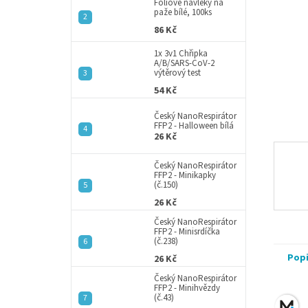
a
Fóliové návleky na
paže bílé, 100ks
n
86 Kč
e
l
1x 3v1 Chřipka
A/B/SARS-CoV-2
výtěrový test
54 Kč
Český NanoRespirátor
FFP2 - Halloween bílá
26 Kč
Český NanoRespirátor
FFP2 - Minikapky
(č.150)
26 Kč
Český NanoRespirátor
FFP2 - Minisrdíčka
(č.238)
Pop
26 Kč
Český NanoRespirátor
FFP2 - Minihvězdy
(č.43)