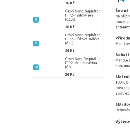
26 Kč
Šetrné 
Český NanoRespirátor
FFP2 - Fialový sen
Na přípr
(č.106)
pouze po
26 Kč
anti-nut
Český NanoRespirátor
Přírodn
FFP2 - Růžová srdíčka
(č.15)
Mandlový
26 Kč
Bohaté 
Český NanoRespirátor
Mandle s
FFP2 -Modrá květina
konzuma
(č.8)
26 Kč
Složení
100% bio
povrchu 
spotřeb
Skladov
Uchováv
Výživo