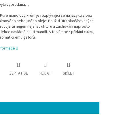
byla vyprodána…
Pure mandlový krém je rozplývající se na jazyku a bez
almového nebo jiného oleje! Použití BIO blanšírovaných
ručuje tu nejjemnější strukturu a zachování naprosto
lehce nasládlé chuti mandlí. A to vše bez přidání cukru,
romat či emulgátorů.
informace
ZEPTAT SE
HLÍDAT
SDÍLET