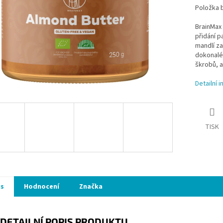
Položka 
BrainMax 
přidání p
mandlí za
dokonalé 
škrobů, a
Detailní 
TISK
is
Hodnocení
Značka
DETAILNÍ POPIS PRODUKTU