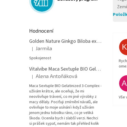
Země
Položk
Hodnocení
Golden Nature Ginkgo Biloba extrakt 50:1 60mg, 100 kapslí
Jarmila
|
Hodnocení produktu je 5 z 5 hvězdiček.
Spokojenost
Rych
ome
Vitalvibe Maca Sextuple BIO Gelatinized 3-Complex, 60 kapslí
Alena Antoňáková
|
Hodnocení produktu je 5 z 5 hvězdiček.
Maca Sextuple BIO Gelatinized 3-Complex -
užívám krátce, ale oceňuji, že mi
neovlivňuje trávení, co mi jiné výrobky z
Vše 
macy dělaly. Pociťuji zmírnění návalů, ale
ovlivňuje to moje usínání i když užívám
jenom jednu tobolku ráno, co je veliká
škoda. Ocenila bych i slabší verzi. Nechci
si prášek sypat, nemám tak přehled kolik