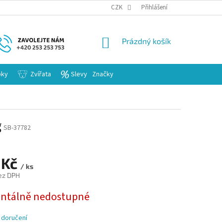
KARIERA
CZK
Přihlášení
NÁKUPNÍ
Prázdný košík
KOŠÍK
bky
Zvířata
Slevy
Značky
g
SB-37782
 Kč
/ ks
ez DPH
tálně nedostupné
 doručení