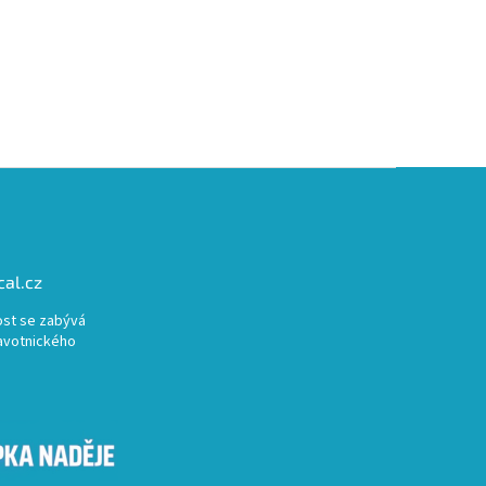
al.cz
st se zabývá
avotnického