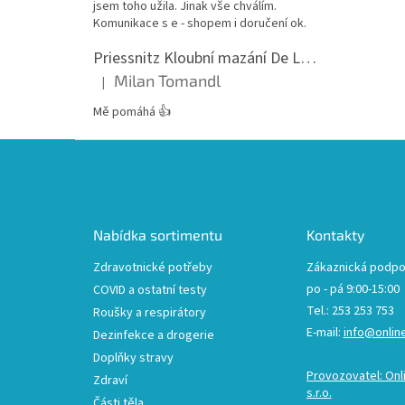
jsem toho užila. Jinak vše chválím.
Komunikace s e - shopem i doručení ok.
Priessnitz Kloubní mazání De Luxe, 200ml
Milan Tomandl
|
Hodnocení produktu je 5 z 5 hvězdiček.
Mě pomáhá 👍
Z
á
p
a
t
Nabídka sortimentu
Kontakty
í
Zdravotnické potřeby
Zákaznická podpo
po - pá 9:00-15:00
COVID a ostatní testy
Tel.: 253 253 753
Roušky a respirátory
E-mail:
info@onlin
Dezinfekce a drogerie
Doplňky stravy
Provozovatel: Onl
Zdraví
s.r.o.
Části těla