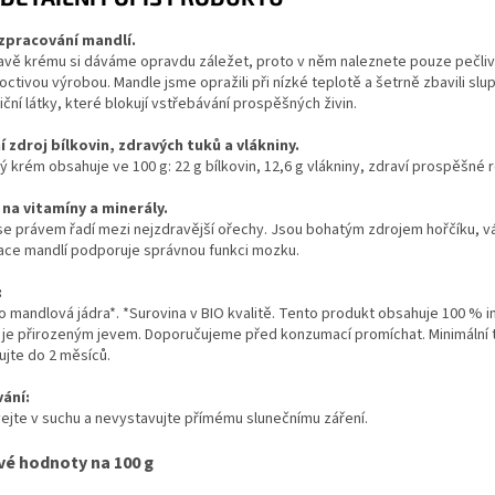
zpracování mandlí.
avě krému si dáváme opravdu záležet, proto v něm naleznete pouze pečlivě
ctivou výrobou. Mandle jsme opražili při nízké teplotě a šetrně zbavili slu
riční látky, které blokují vstřebávání prospěšných živin.
í zdroj bílkovin, zdravých tuků a vlákniny.
 krém obsahuje ve 100 g: 22 g bílkovin, 12,6 g vlákniny, zdraví prospěšné ro
na vitamíny a minerály.
e právem řadí mezi nejzdravější ořechy. Jsou bohatým zdrojem hořčíku, vápní
ce mandlí podporuje správnou funkci mozku.
:
 mandlová jádra*. *Surovina v BIO kvalitě. Tento produkt obsahuje 100 % in
je přirozeným jevem. Doporučujeme před konzumací promíchat. Minimální trv
ujte do 2 měsíců.
ání:
ejte v suchu a nevystavujte přímému slunečnímu záření.
vé hodnoty na 100 g