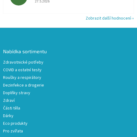
27.5.2026
Zobrazit další hodnocení
Z
á
p
a
Nabídka sortimentu
t
Zdravotnické potřeby
í
COVID a ostatní testy
Roušky a respirátory
Dezinfekce a drogerie
Doplňky stravy
Zdraví
Části těla
Dárky
Eco produkty
Pro zvířata