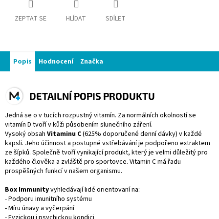
ZEPTAT SE
HLÍDAT
SDÍLET
Popis
Hodnocení
Značka
DETAILNÍ POPIS PRODUKTU
Jedná se o v tucích rozpustný vitamín. Za normálních okolností se
vitamín D tvoří v kůži působením slunečního záření.
Vysoký obsah
Vitaminu C
(625% doporučené denní dávky) v každé
kapsli. Jeho účinnost a postupné vstřebávání je podpořeno extraktem
ze šípků. Společně tvoří vynikající produkt, který je velmi důležitý pro
každého člověka a zvláště pro sportovce. Vitamin C má řadu
prospěšných funkcí v našem organismu.
Box Immunity
vyhledávají lidé orientovaní na:
- Podporu imunitního systému
- Míru únavy a vyčerpání
- Fyzickou i psychickou kondici