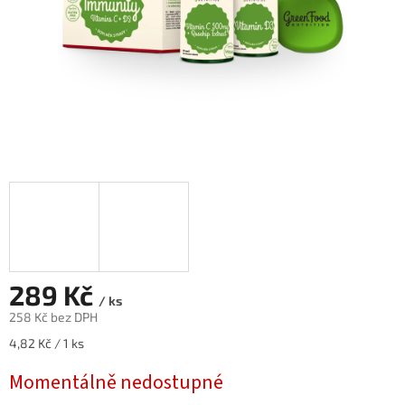
289 Kč
/ ks
258 Kč bez DPH
Měrná
4,82 Kč / 1 ks
cena:
Momentálně nedostupné