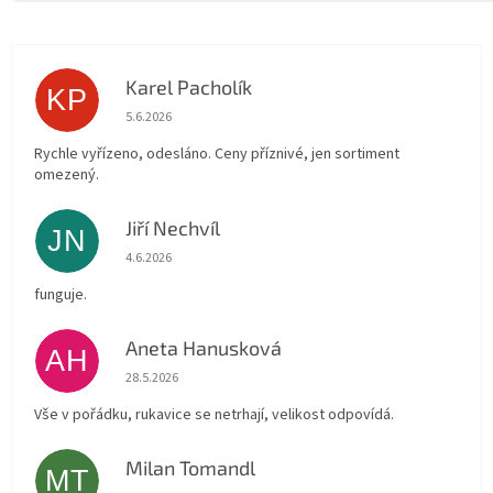
Karel Pacholík
KP
Hodnocení obchodu je 4 z 5 hvězdiček.
5.6.2026
Rychle vyřízeno, odesláno. Ceny příznivé, jen sortiment
omezený.
Jiří Nechvíl
JN
Hodnocení obchodu je 5 z 5 hvězdiček.
4.6.2026
funguje.
Aneta Hanusková
AH
Hodnocení obchodu je 5 z 5 hvězdiček.
28.5.2026
Vše v pořádku, rukavice se netrhají, velikost odpovídá.
Milan Tomandl
MT
Hodnocení obchodu je 5 z 5 hvězdiček.