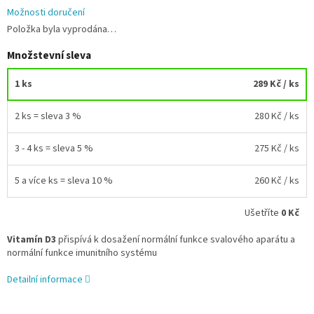
Možnosti doručení
Položka byla vyprodána…
Množstevní sleva
1 ks
289 Kč
/ ks
2 ks = sleva 3 %
280 Kč
/ ks
3 - 4 ks = sleva 5 %
275 Kč
/ ks
5 a více ks = sleva 10 %
260 Kč
/ ks
Ušetříte
0 Kč
Vitamín D3
přispívá k dosažení normální funkce svalového aparátu a
normální funkce imunitního systému
Detailní informace