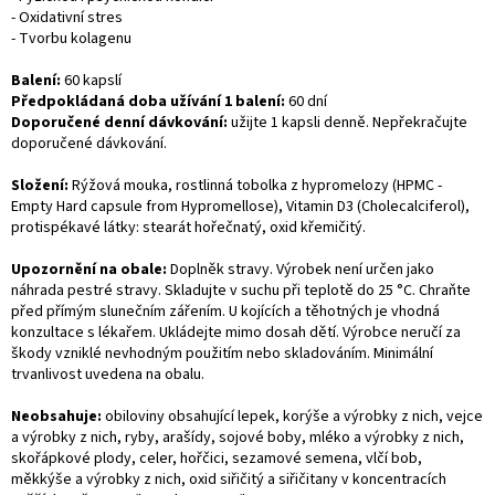
- Oxidativní stres
- Tvorbu kolagenu
Balení:
60 kapslí
Předpokládaná doba užívání 1 balení:
60 dní
Doporučené denní dávkování:
užijte 1 kapsli denně. Nepřekračujte
doporučené dávkování.
Složení:
Rýžová mouka, rostlinná tobolka z hypromelozy (HPMC -
Empty Hard capsule from Hypromellose), Vitamin D3 (Cholecalciferol),
protispékavé látky: stearát hořečnatý, oxid křemičitý.
Upozornění na obale:
Doplněk stravy. Výrobek není určen jako
náhrada pestré stravy. Skladujte v suchu při teplotě do 25 °C. Chraňte
před přímým slunečním zářením. U kojících a těhotných je vhodná
konzultace s lékařem. Ukládejte mimo dosah dětí. Výrobce neručí za
škody vzniklé nevhodným použitím nebo skladováním. Minimální
trvanlivost uvedena na obalu.
Neobsahuje:
obiloviny obsahující lepek, korýše a výrobky z nich, vejce
a výrobky z nich, ryby, arašídy, sojové boby, mléko a výrobky z nich,
skořápkové plody, celer, hořčici, sezamové semena, vlčí bob,
měkkýše a výrobky z nich, oxid siřičitý a siřičitany v koncentracích