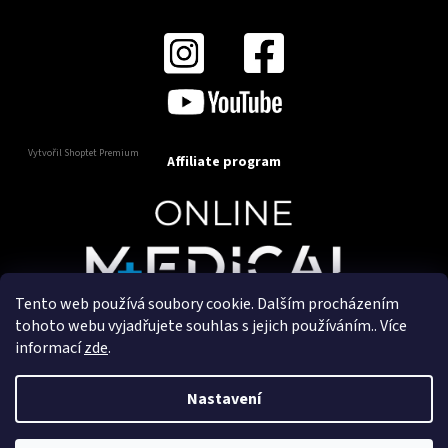
Vytvořil Shoptet Premium
Affiliate program
Tento web používá soubory cookie. Dalším procházením
Copyright 2025
OnlineMedical.cz
. Všechna práva
tohoto webu vyjadřujete souhlas s jejich používáním.. Více
vyhrazena.
informací
zde
.
Vytvořil a marketingově zajišťuje
HyperGroup.cz
Nastavení