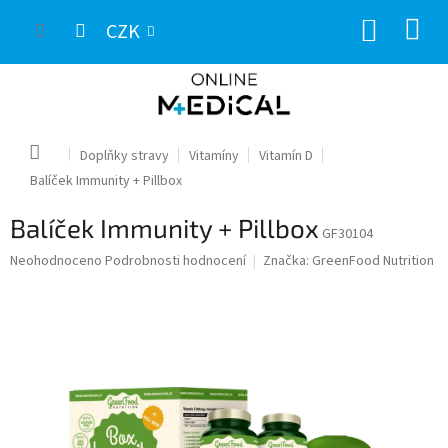
Přejít
NÁKUP
na
CZK
obsah
KOŠÍK
Domů
Doplňky stravy
Vitamíny
Vitamín D
Balíček Immunity + Pillbox
Balíček Immunity + Pillbox
GF30104
Průměrné
Neohodnoceno
Podrobnosti hodnocení
Značka:
GreenFood Nutrition
hodnocení
produktu
je
0,0
z
5
hvězdiček.