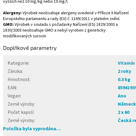
vyšších než 10 mg/kg nebo 10 mg/l.
Alergeny:
Výrobek neobsahuje alergeny uvedené v Příloze II Nařízení
Evropského parlamentu a rady (EU) č. 1169/2011 v platném znění.
GMO:
Výrobek v souladu s požadavky Nařízení (ES) 1829/2003 a
1830/2003 neobsahuje GMO a nebyl vyroben z geneticky
modifikovaných surovin
Doplňkové parametry
Kategorie
:
Vitamín
Záruka
:
2 roky
Hmotnost
:
0.3 kg
EAN
:
8594193
Vegan
:
Ano
Země výroby
:
Německ
Počet kapslí
:
2 x 60
Země výroby
:
Česká r
Položka byla vyprodána…