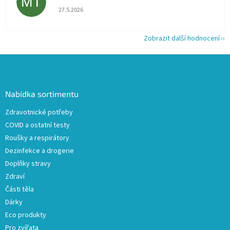
MT
Hodnocení obchodu je 5 z 5 hvězdiček.
27.5.2026
Zobrazit další hodnocení
Z
á
p
a
Nabídka sortimentu
t
Zdravotnické potřeby
í
COVID a ostatní testy
Roušky a respirátory
Dezinfekce a drogerie
Doplňky stravy
Zdraví
Části těla
Dárky
Eco produkty
Pro zvířata