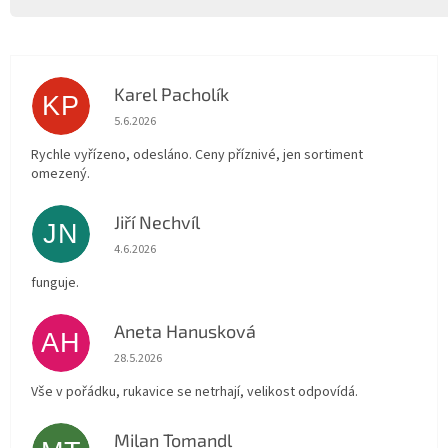
Karel Pacholík
KP
Hodnocení obchodu je 4 z 5 hvězdiček.
5.6.2026
Rychle vyřízeno, odesláno. Ceny příznivé, jen sortiment
omezený.
Jiří Nechvíl
JN
Hodnocení obchodu je 5 z 5 hvězdiček.
4.6.2026
funguje.
Aneta Hanusková
AH
Hodnocení obchodu je 5 z 5 hvězdiček.
28.5.2026
Vše v pořádku, rukavice se netrhají, velikost odpovídá.
Milan Tomandl