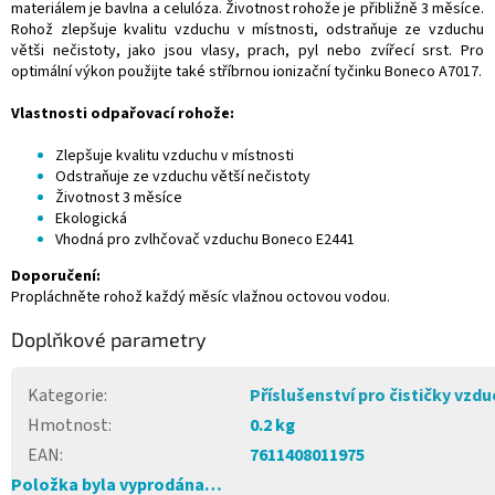
materiálem je bavlna a celulóza. Životnost rohože je přibližně 3 měsíce.
Rohož zlepšuje kvalitu vzduchu v místnosti, odstraňuje ze vzduchu
větši nečistoty, jako jsou vlasy, prach, pyl nebo zvířecí srst. Pro
optimální výkon použijte také stříbrnou ionizační tyčinku Boneco A7017.
Vlastnosti odpařovací rohože:
Zlepšuje kvalitu vzduchu v místnosti
Odstraňuje ze vzduchu větší nečistoty
Životnost 3 měsíce
Ekologická
Vhodná pro zvlhčovač vzduchu Boneco E2441
Doporučení:
Propláchněte rohož každý měsíc vlažnou octovou vodou.
Doplňkové parametry
Kategorie
:
Příslušenství pro čističky vzd
Hmotnost
:
0.2 kg
EAN
:
7611408011975
Položka byla vyprodána…