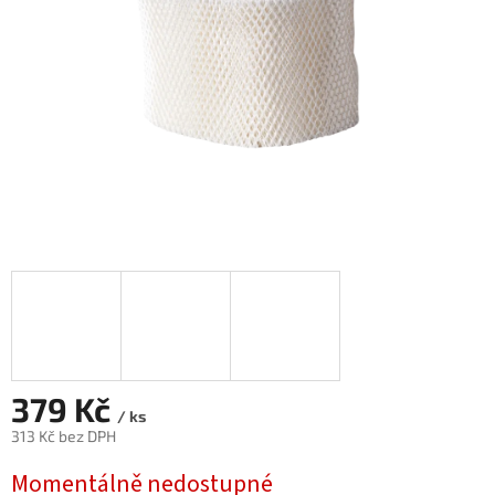
379 Kč
/ ks
313 Kč bez DPH
Měrná
Momentálně nedostupné
cena: