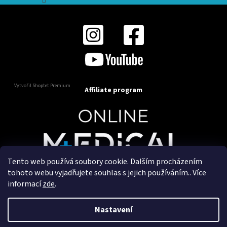
Vytvořil Shoptet Premium
Affiliate program
Tento web používá soubory cookie. Dalším procházením
Copyright 2025
OnlineMedical.cz
. Všechna práva
tohoto webu vyjadřujete souhlas s jejich používáním.. Více
vyhrazena.
informací
zde
.
Vytvořil a marketingově zajišťuje
HyperGroup.cz
Nastavení