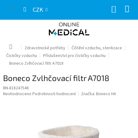
Přejít
NÁKUP
na
CZK
obsah
KOŠÍK
Domů
Zdravotnické potřeby
Čištění vzduchu, sterilizace
Čističky vzduchu
Příslušenství pro čističky vzduchu
Boneco Zvlhčovací filtr A7018
Boneco Zvlhčovací filtr A7018
BN-818247546
Průměrné
Neohodnoceno
Podrobnosti hodnocení
Značka:
Boneco HA
hodnocení
produktu
je
0,0
z
5
hvězdiček.