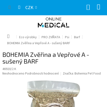
Přejít
NÁKUP
na
CZK
obsah
KOŠÍK
Domů
Eco výrobky
PRO ZVÍŘATA
Psi
Barf
BOHEMIA Zvěřina a Vepřové A - sušený BARF
BOHEMIA Zvěřina a Vepřové A -
sušený BARF
46920/2 K
Průměrné
Neohodnoceno
Podrobnosti hodnocení
Značka:
Bohemia Pet Food
hodnocení
produktu
je
0,0
z
5
hvězdiček.