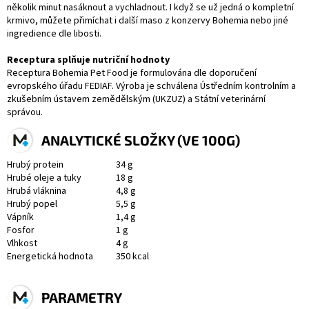
několik minut nasáknout a vychladnout. I když se už jedná o kompletní
krmivo, můžete přimíchat i další maso z konzervy Bohemia nebo jiné
ingredience dle libosti.
Receptura splňuje nutriční hodnoty
Receptura Bohemia Pet Food je formulována dle doporučení
evropského úřadu FEDIAF. Výroba je schválena Ústředním kontrolním a
zkušebním ústavem zemědělským (UKZUZ) a Státní veterinární
správou.
ANALYTICKÉ SLOŽKY (VE 100G)
Hrubý protein
34 g
Hrubé oleje a tuky
18 g
Hrubá vláknina
4,8 g
Hrubý popel
5,5 g
Vápník
1,4 g
Fosfor
1 g
Vlhkost
4 g
Energetická hodnota
350 kcal
PARAMETRY