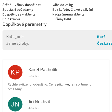
Štěně – váha v dospělosti
Váha do 25 kg
Speciální požadavky
Bez kuřete, Citlivé zažívání
Dospělý pes – aktivita
Nadprůměrná aktivita
Druh krmiva
Sušený BARF
Doplňkové parametry
Kategorie
:
Barf
Země výroby
:
Česká r
Karel Pacholík
KP
Hodnocení obchodu je 4 z 5 hvězdiček.
5.6.2026
Rychle vyřízeno, odesláno. Ceny příznivé, jen sortiment
omezený.
Jiří Nechvíl
JN
Hodnocení obchodu je 5 z 5 hvězdiček.
4.6.2026