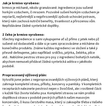
Jak je krmivo vyrobeno:
krmivo je míchané, nikoliv granulované. Ingredience jsou sušené
horkým vzduchem, či mrazem. Pozvolné sušení horkým vzduchem je
nejstarší, nejšetrnější a nejpřirozenější způsob uchování potravin,
který nám zachová nutriční benefity, trvanlivost a přirozenou vůni.
Nepřidáváme žádné syntetické doplňky.
Z čeho je krmivo vyrobeno:
Všechny ingredience si sami vykupujeme ať už přímo z jatek nebo již
sušené od dodavatelů a dále si je sami zpracováváme a mícháme do
konečného produktu. Známe každou ingredienci ve složení a také ji
přesně definujeme, jako například: srdíčko, jatýrka, žebírka, plíce
atd... Nabízíme pestrou stravu pro psy z ingrediencí bohatých natolik,
abychom nemuseli přidávat žádná syntetická aditiva v jakékoliv
podobě.
Propracovaný výživový plán:
Vytvořili jsme jeden z nejpropracovanějších výživových plánů, který
zahrnuje kompletní stravu, přílohy, konzervy a pamlsky. V kompletních
recepturách naleznete pestrost nejen v živočišné, ale i rostlinné části
v každé fázi života Vašeho psa. Kompletní stravou se nám prolíná
doplňková strava v podobě pestrých příloh k našim masovým
konzervám, či kusu čerstvého masa, který si zakoupíte třeba u Vašeho