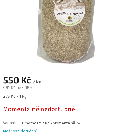
550 Kč
/ ks
491 Kč bez DPH
Měrná
275 Kč / 1 kg
cena:
Momentálně nedostupné
Varianta
Možnosti doručení