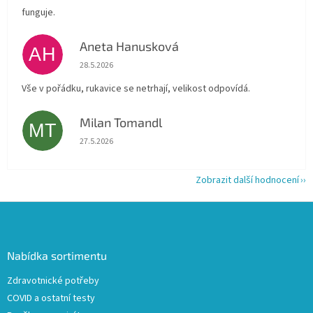
funguje.
Aneta Hanusková
AH
Hodnocení obchodu je 5 z 5 hvězdiček.
28.5.2026
Vše v pořádku, rukavice se netrhají, velikost odpovídá.
Milan Tomandl
MT
Hodnocení obchodu je 5 z 5 hvězdiček.
27.5.2026
Zobrazit další hodnocení
Z
á
p
a
Nabídka sortimentu
t
Zdravotnické potřeby
í
COVID a ostatní testy