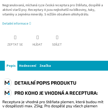
Negranulovaná, míchaná ryze česká receptura pro štěňata, dospělé a
aktivní starší psy. Receptury A jsou nejbohatší na bílkoviny, tuky,
vitamíny a zejména minerály. S nižším obsahem uhlohydrátu.
Detailní informace
ZEPTAT SE
HLÍDAT
SDÍLET
Popis
Hodnocení
Značka
DETAILNÍ POPIS PRODUKTU
PRO KOHO JE VHODNÁ A RECEPTURA:
Receptura je vhodná pro štěňata plemen, která budou mít
v dospělosti max. 25kg. Pro dospělé psy všech plemen