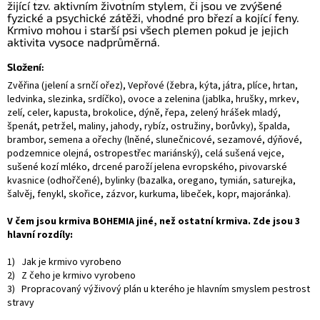
žijící tzv. aktivním životním stylem, či jsou ve zvýšené
fyzické a psychické zátěži, vhodné pro březí a kojící feny.
Krmivo mohou i starší psi všech plemen pokud je jejich
aktivita vysoce nadprůměrná.
Složení:
Zvěřina (jelení a srnčí ořez), Vepřové (žebra, kýta, játra, plíce, hrtan,
ledvinka, slezinka, srdíčko), ovoce a zelenina (jablka, hrušky, mrkev,
zelí, celer, kapusta, brokolice, dýně, řepa, zelený hrášek mladý,
špenát, petržel, maliny, jahody, rybíz, ostružiny, borůvky), špalda,
brambor, semena a ořechy (lněné, slunečnicové, sezamové, dýňové,
podzemnice olejná, ostropestřec mariánský), celá sušená vejce,
sušené kozí mléko, drcené paroží jelena evropského, pivovarské
kvasnice (odhořčené), bylinky (bazalka, oregano, tymián, saturejka,
šalvěj, fenykl, skořice, zázvor, kurkuma, libeček, kopr, majoránka).
V čem jsou krmiva BOHEMIA jiné, než ostatní krmiva. Zde jsou 3
hlavní rozdíly:
1) Jak je krmivo vyrobeno
2) Z čeho je krmivo vyrobeno
3) Propracovaný výživový plán u kterého je hlavním smyslem pestrost
stravy