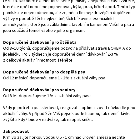
řezníka. Nakonec excelentní sušené pamlsky z nejlepších částí zvířete,
které se opět nebojíme pojmenovat, kýta, prsa, hřbet apod. Tento typ
pamlsku je nejen odměnou, ale zejména tím nejzdravějším doplňkem
výživy v podobě těch nejkvalitnějších bílkovin a esenciálních
aminokyselin, které jsou základním stavebním kamenem Vašeho psa a
jsou součástí téměř všeho v jeho organismu.
Doporučené dávkování pro štěňata
Od 8–10 týdnů, doporučujeme pozvolna přidávat stravu BOHEMIA do
jídelníčku. Po 8 týdnech je doporučené denní dávkování 2-3 %
z celkové aktuální hmotnosti štěněte.
Doporučené dávkování pro dospělé psy
Od 12 měsíců doporučujeme 1 - 2% z aktuální váhy psa.
Doporučené dávkování pro seniory
Od 8 let doporučujeme 1% z aktuální váhy pasa
Vždy je potřeba psa sledovat, reagovat a optimalizovat dávku dle jeho
aktuální váhy. V případě že Váš pejsek bude hubnou, tak denní dávku
zvýšit a když bude v nadváze, tak naopak snížit.
Jak podávat
Krmivo zalijte horkou vodou 0,5 - 1 cm nad úroveň směsi a nechte