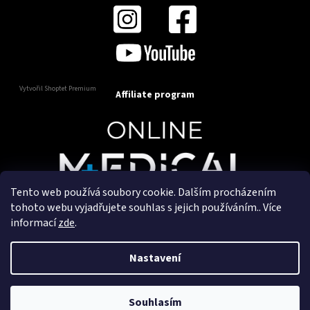
Vytvořil Shoptet Premium
Affiliate program
Tento web používá soubory cookie. Dalším procházením
Copyright 2025
OnlineMedical.cz
. Všechna práva
tohoto webu vyjadřujete souhlas s jejich používáním.. Více
vyhrazena.
informací
zde
.
Vytvořil a marketingově zajišťuje
HyperGroup.cz
Nastavení
Souhlasím