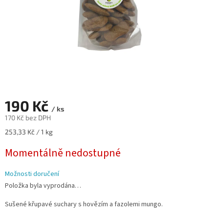
190 Kč
/ ks
170 Kč bez DPH
Měrná
253,33 Kč / 1 kg
cena:
Momentálně nedostupné
Možnosti doručení
Položka byla vyprodána…
Sušené křupavé suchary s hovězím a fazolemi mungo.