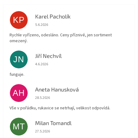
Karel Pacholík
KP
Hodnocení obchodu je 4 z 5 hvězdiček.
5.6.2026
Rychle vyřízeno, odesláno. Ceny příznivé, jen sortiment
omezený.
Jiří Nechvíl
JN
Hodnocení obchodu je 5 z 5 hvězdiček.
4.6.2026
funguje.
Aneta Hanusková
AH
Hodnocení obchodu je 5 z 5 hvězdiček.
28.5.2026
Vše v pořádku, rukavice se netrhají, velikost odpovídá.
Milan Tomandl
MT
Hodnocení obchodu je 5 z 5 hvězdiček.
27.5.2026