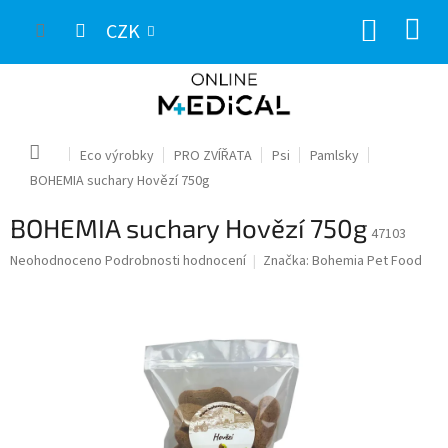
Přejít
NÁKUP
na
CZK
obsah
KOŠÍK
Domů
Eco výrobky
PRO ZVÍŘATA
Psi
Pamlsky
BOHEMIA suchary Hovězí 750g
BOHEMIA suchary Hovězí 750g
47103
Průměrné
Neohodnoceno
Podrobnosti hodnocení
Značka:
Bohemia Pet Food
hodnocení
produktu
je
0,0
z
5
hvězdiček.