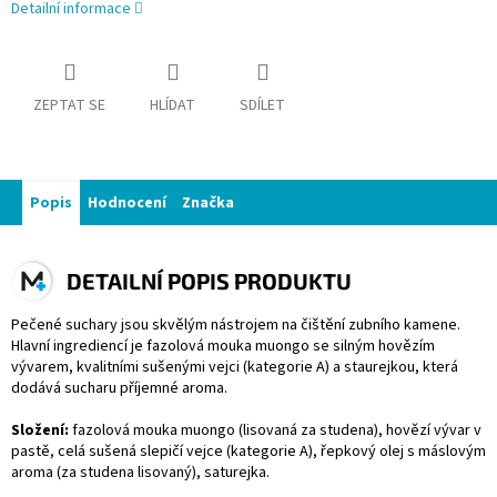
Detailní informace
ZEPTAT SE
HLÍDAT
SDÍLET
Popis
Hodnocení
Značka
DETAILNÍ POPIS PRODUKTU
Pečené suchary jsou skvělým nástrojem na čištění zubního kamene.
Hlavní ingrediencí je fazolová mouka muongo se silným hovězím
vývarem, kvalitními sušenými vejci (kategorie A) a staurejkou, která
dodává sucharu příjemné aroma.
Složení:
fazolová mouka muongo (lisovaná za studena), hovězí vývar v
pastě, celá sušená slepičí vejce (kategorie A), řepkový olej s máslovým
aroma (za studena lisovaný), saturejka.