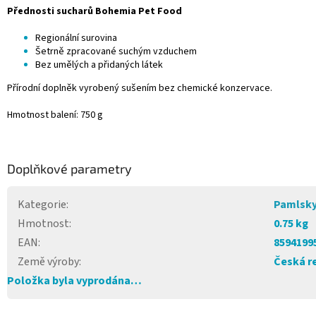
Přednosti sucharů Bohemia Pet Food
Regionální surovina
Šetrně zpracované suchým vzduchem
Bez umělých a přidaných látek
Přírodní doplněk vyrobený sušením bez chemické konzervace.
Hmotnost balení: 750 g
Doplňkové parametry
Kategorie
:
Pamlsk
Hmotnost
:
0.75 kg
EAN
:
8594199
Země výroby
:
Česká r
Položka byla vyprodána…