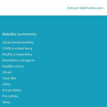
Zobrazit další hodnocení
Z
á
p
a
Nabídka sortimentu
t
Zdravotnické potřeby
í
COVID a ostatní testy
Roušky a respirátory
Dezinfekce a drogerie
Doplňky stravy
Zdraví
Části těla
Dárky
Eco produkty
Pro zvířata
Slevy