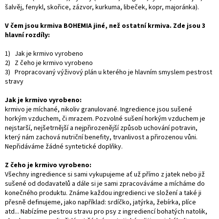
šalvěj, fenykl, skořice, zázvor, kurkuma, libeček, kopr, majoránka).
V čem jsou krmiva BOHEMIA jiné, než ostatní krmiva. Zde jsou 3
hlavní rozdíly:
1) Jak je krmivo vyrobeno
2) Z čeho je krmivo vyrobeno
3) Propracovaný výživový plán u kterého je hlavním smyslem pestrost
stravy
Jak je krmivo vyrobeno:
krmivo je míchané, nikoliv granulované. Ingredience jsou sušené
horkým vzduchem, či mrazem. Pozvolné sušení horkým vzduchem je
nejstarší, nejšetrnější a nejpřirozenější způsob uchování potravin,
který nám zachová nutriční benefity, trvanlivost a přirozenou vůni.
Nepřidáváme žádné syntetické doplňky.
Z čeho je krmivo vyrobeno:
Všechny ingredience si sami vykupujeme ať už přímo z jatek nebo již
sušené od dodavatelů a dále si je sami zpracováváme a mícháme do
konečného produktu. Známe každou ingredienci ve složení a také ji
přesně definujeme, jako například: srdíčko, jatýrka, žebírka, plíce
atd... Nabízíme pestrou stravu pro psy z ingrediencí bohatých natolik,