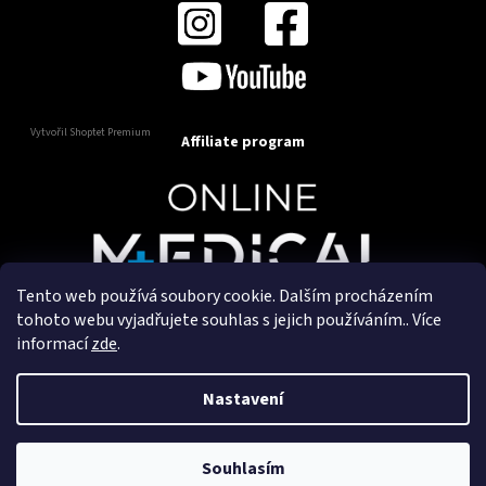
Vytvořil Shoptet Premium
Affiliate program
Tento web používá soubory cookie. Dalším procházením
Copyright 2025
OnlineMedical.cz
. Všechna práva
tohoto webu vyjadřujete souhlas s jejich používáním.. Více
vyhrazena.
informací
zde
.
Vytvořil a marketingově zajišťuje
HyperGroup.cz
Nastavení
Souhlasím