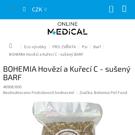
Přejít
NÁKUP
na
CZK
obsah
KOŠÍK
Domů
Eco výrobky
PRO ZVÍŘATA
Psi
Barf
BOHEMIA Hovězí a Kuřecí C - sušený BARF
BOHEMIA Hovězí a Kuřecí C - sušený
BARF
46908/800
Průměrné
Neohodnoceno
Podrobnosti hodnocení
Značka:
Bohemia Pet Food
hodnocení
produktu
je
0,0
z
5
hvězdiček.