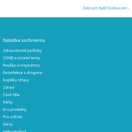
Zobrazit další hodnocení
Z
á
p
a
Nabídka sortimentu
t
Zdravotnické potřeby
í
COVID a ostatní testy
Roušky a respirátory
Dezinfekce a drogerie
Doplňky stravy
Zdraví
Části těla
Dárky
Eco produkty
Pro zvířata
Slevy
Velkoobchod