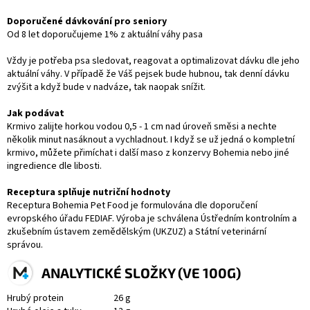
Doporučené dávkování pro seniory
Od 8 let doporučujeme 1% z aktuální váhy pasa
Vždy je potřeba psa sledovat, reagovat a optimalizovat dávku dle jeho
aktuální váhy. V případě že Váš pejsek bude hubnou, tak denní dávku
zvýšit a když bude v nadváze, tak naopak snížit.
Jak podávat
Krmivo zalijte horkou vodou 0,5 - 1 cm nad úroveň směsi a nechte
několik minut nasáknout a vychladnout. I když se už jedná o kompletní
krmivo, můžete přimíchat i další maso z konzervy Bohemia nebo jiné
ingredience dle libosti.
Receptura splňuje nutriční hodnoty
Receptura Bohemia Pet Food je formulována dle doporučení
evropského úřadu FEDIAF. Výroba je schválena Ústředním kontrolním a
zkušebním ústavem zemědělským (UKZUZ) a Státní veterinární
správou.
ANALYTICKÉ SLOŽKY (VE 100G)
Hrubý protein
26 g