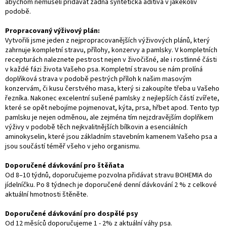
abychom nemuseli přidávat žádná syntetická aditiva v jakékoliv
podobě.
Propracovaný výživový plán:
Vytvořili jsme jeden z nejpropracovanějších výživových plánů, který
zahrnuje kompletní stravu, přílohy, konzervy a pamlsky. V kompletních
recepturách naleznete pestrost nejen v živočišné, ale i rostlinné části
v každé fázi života Vašeho psa. Kompletní stravou se nám prolíná
doplňková strava v podobě pestrých příloh k našim masovým
konzervám, či kusu čerstvého masa, který si zakoupíte třeba u Vašeho
řezníka. Nakonec excelentní sušené pamlsky z nejlepších částí zvířete,
které se opět nebojíme pojmenovat, kýta, prsa, hřbet apod. Tento typ
pamlsku je nejen odměnou, ale zejména tím nejzdravějším doplňkem
výživy v podobě těch nejkvalitnějších bílkovin a esenciálních
aminokyselin, které jsou základním stavebním kamenem Vašeho psa a
jsou součástí téměř všeho v jeho organismu.
Doporučené dávkování pro štěňata
Od 8–10 týdnů, doporučujeme pozvolna přidávat stravu BOHEMIA do
jídelníčku. Po 8 týdnech je doporučené denní dávkování 2 % z celkové
aktuální hmotnosti štěněte.
Doporučené dávkování pro dospělé psy
Od 12 měsíců doporučujeme 1 - 2% z aktuální váhy psa.