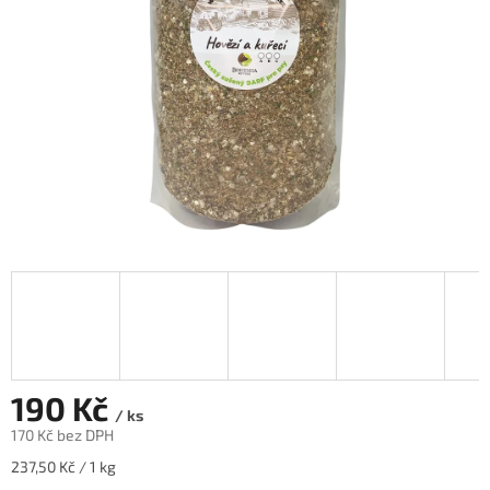
190 Kč
/ ks
170 Kč bez DPH
Měrná
237,50 Kč / 1 kg
cena: