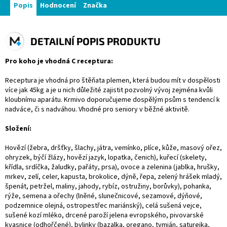
Popis
Hodnocení
Značka
DETAILNÍ POPIS PRODUKTU
Pro koho je vhodná C receptura:
Receptura je vhodná pro štěňata plemen, která budou mít v dospělosti
více jak 45kg a je u nich důležité zajistit pozvolný vývoj zejména kvůli
kloubnímu aparátu. Krmivo doporučujeme dospělým psům s tendencí k
nadváce, či s nadváhou. Vhodné pro seniory v běžné aktivitě.
Složení:
Hovězí (žebra, dršťky, šlachy, játra, vemínko, plíce, kůže, masový ořez,
ohryzek, býčí žlázy, hovězí jazyk, lopatka, čenich), kuřecí (skelety,
křídla, srdíčka, žaludky, pařáty, prsa), ovoce a zelenina (jablka, hrušky,
mrkev, zelí, celer, kapusta, brokolice, dýně, řepa, zelený hrášek mladý,
špenát, petržel, maliny, jahody, rybíz, ostružiny, borůvky), pohanka,
rýže, semena a ořechy (lněné, slunečnicové, sezamové, dýňové,
podzemnice olejná, ostropestřec mariánský), celá sušená vejce,
sušené kozí mléko, drcené paroží jelena evropského, pivovarské
kvasnice (odhořčené), bylinky (bazalka, oregano, tymián, saturejka,