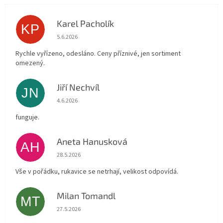
Karel Pacholík
KP
Hodnocení obchodu je 4 z 5 hvězdiček.
5.6.2026
Rychle vyřízeno, odesláno. Ceny příznivé, jen sortiment
omezený.
Jiří Nechvíl
JN
Hodnocení obchodu je 5 z 5 hvězdiček.
4.6.2026
funguje.
Aneta Hanusková
AH
Hodnocení obchodu je 5 z 5 hvězdiček.
28.5.2026
Vše v pořádku, rukavice se netrhají, velikost odpovídá.
Milan Tomandl
MT
Hodnocení obchodu je 5 z 5 hvězdiček.
27.5.2026