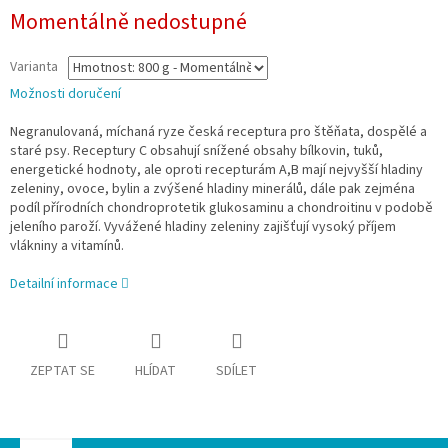
Momentálně nedostupné
Varianta
Možnosti doručení
Negranulovaná, míchaná ryze česká receptura pro štěňata, dospělé a
staré psy. Receptury C obsahují snížené obsahy bílkovin, tuků,
energetické hodnoty, ale oproti recepturám A,B mají nejvyšší hladiny
zeleniny, ovoce, bylin a zvýšené hladiny minerálů, dále pak zejména
podíl přírodních chondroprotetik glukosaminu a chondroitinu v podobě
jeleního paroží. Vyvážené hladiny zeleniny zajišťují vysoký příjem
vlákniny a vitamínů.
Detailní informace
ZEPTAT SE
HLÍDAT
SDÍLET