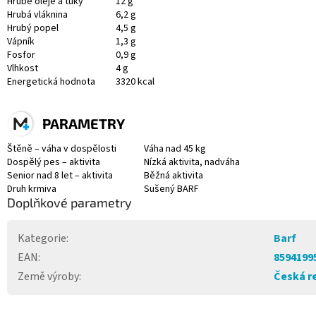
Hrubé oleje a tuky
12 g
Hrubá vláknina
6,2 g
Hrubý popel
4,5 g
Vápník
1,3 g
Fosfor
0,9 g
Vlhkost
4 g
Energetická hodnota
3320 kcal
PARAMETRY
Štěně – váha v dospělosti
Váha nad 45 kg
Dospělý pes – aktivita
Nízká aktivita, nadváha
Senior nad 8 let – aktivita
Běžná aktivita
Druh krmiva
Sušený BARF
Doplňkové parametry
Kategorie
:
Barf
EAN
:
8594199
Země výroby
:
Česká r