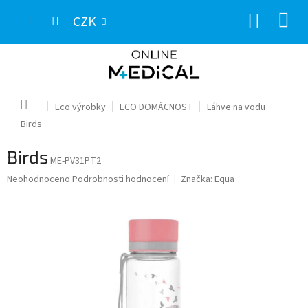
Přejít
NÁKUP
na
CZK
obsah
KOŠÍK
Domů
Eco výrobky
ECO DOMÁCNOST
Láhve na vodu
Birds
Birds
ME-PV31PT2
Průměrné
Neohodnoceno
Podrobnosti hodnocení
Značka:
Equa
hodnocení
produktu
je
0,0
z
5
hvězdiček.