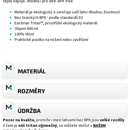
teplé nápoje. Vhodná i pro děti.
BPA
free.
Materiál je ekologický a zaručuje vaší lahvi dlouhou životnost
Bez toxických
BPA
- podle standardů
EU
Eastman Tritan™
, prvotřídní ekologický materiál
Objem 600 ml
100% těsní
Praktické poutko na nošení nebo zavěšení
MATERIÁL
ROZMĚRY
ÚDRŽBA
Pozor na kvalitu
, protože i mezi lahvemi bez BPA jsou
velké rozdíly
.
V čem je
náš tritan výjimečný
, se můžete dočíst v
NAŠEM