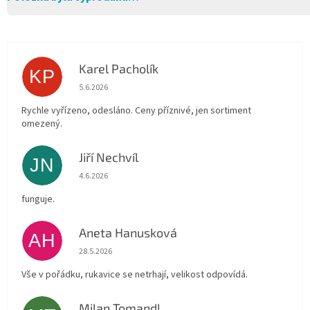
Karel Pacholík
KP
Hodnocení obchodu je 4 z 5 hvězdiček.
5.6.2026
Rychle vyřízeno, odesláno. Ceny příznivé, jen sortiment
omezený.
Jiří Nechvíl
JN
Hodnocení obchodu je 5 z 5 hvězdiček.
4.6.2026
funguje.
Aneta Hanusková
AH
Hodnocení obchodu je 5 z 5 hvězdiček.
28.5.2026
Vše v pořádku, rukavice se netrhají, velikost odpovídá.
Milan Tomandl