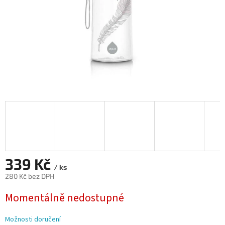
339 Kč
/ ks
280 Kč bez DPH
Měrná
Momentálně nedostupné
cena:
Možnosti doručení