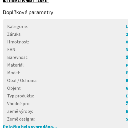
INFORMATIVNÍM ČLÁNKU.
Doplňkové parametry
Kategorie
:
L
Záruka
:
2
Hmotnost
:
0
EAN
:
3
Barevnost
:
Materiál
:
P
Model
:
P
Obal / Ochrana
:
B
Objem
:
6
Typ produktu
:
Vhodné pro
:
Země výroby
:
Země designu
:
Položka byla vyprodána…