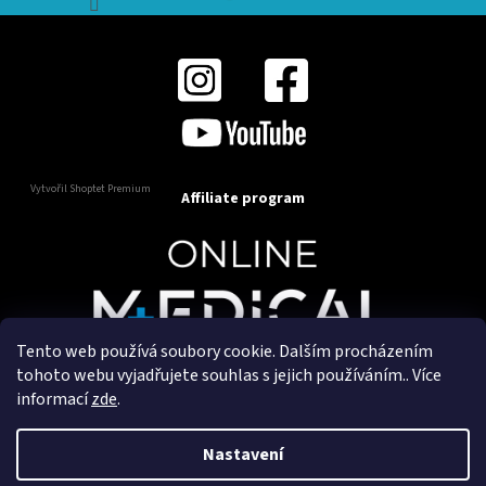
Vytvořil Shoptet Premium
Affiliate program
Tento web používá soubory cookie. Dalším procházením
Copyright 2025
OnlineMedical.cz
. Všechna práva
tohoto webu vyjadřujete souhlas s jejich používáním.. Více
vyhrazena.
informací
zde
.
Vytvořil a marketingově zajišťuje
HyperGroup.cz
Nastavení