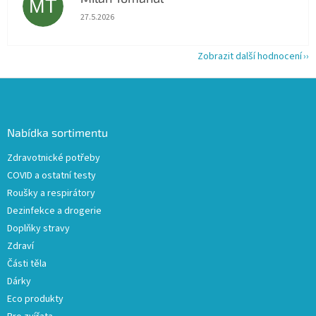
MT
Hodnocení obchodu je 5 z 5 hvězdiček.
27.5.2026
Zobrazit další hodnocení
Z
á
p
a
Nabídka sortimentu
t
Zdravotnické potřeby
í
COVID a ostatní testy
Roušky a respirátory
Dezinfekce a drogerie
Doplňky stravy
Zdraví
Části těla
Dárky
Eco produkty