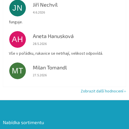
Jiří Nechvíl
JN
Hodnocení obchodu je 5 z 5 hvězdiček.
4.6.2026
funguje.
Aneta Hanusková
AH
Hodnocení obchodu je 5 z 5 hvězdiček.
28.5.2026
Vše v pořádku, rukavice se netrhají, velikost odpovídá.
Milan Tomandl
MT
Hodnocení obchodu je 5 z 5 hvězdiček.
27.5.2026
Zobrazit další hodnocení
Z
á
p
a
Nabídka sortimentu
t