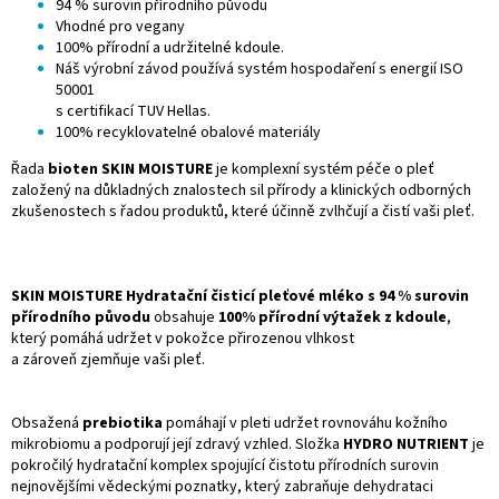
94 % surovin přírodního původu
Vhodné pro vegany
100% přírodní a udržitelné kdoule.
Náš výrobní závod používá systém hospodaření s energií ISO
50001
s certifikací TUV Hellas.
100% recyklovatelné obalové materiály
Řada
bioten SKIN MOISTURE
je komplexní systém péče o pleť
založený na důkladných znalostech sil přírody a klinických odborných
zkušenostech s řadou produktů, které účinně zvlhčují a čistí vaši pleť.
SKIN MOISTURE Hydratační čisticí pleťové mléko s 94 % surovin
přírodního původu
obsahuje
100% přírodní výtažek z kdoule
,
který pomáhá udržet v pokožce přirozenou vlhkost
a zároveň zjemňuje vaši pleť.
Obsažená
prebiotika
pomáhají v pleti udržet rovnováhu kožního
mikrobiomu a podporují její zdravý vzhled. Složka
HYDRO NUTRIENT
je
pokročilý hydratační komplex spojující čistotu přírodních surovin
nejnovějšími vědeckými poznatky, který zabraňuje dehydrataci