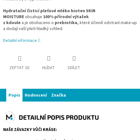
Hydratační čisticí pleťové mléko bioten SKIN
MOISTURE
obsahuje
100% přírodní výtažek
z kdoule
a je obohaceno o
prebiotika,
které účinně odstraní make-up
a dodají vaší pleti hladký vzhled.
Detailní informace
ZEPTAT SE
HLÍDAT
SDÍLET
Popis
Hodnocení
Značka
DETAILNÍ POPIS PRODUKTU
NAŠE ZÁVAZKY VŮČI KRÁSE: