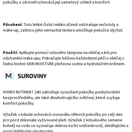
pokožky a zároveň uchovává její sametový vzhled a komfort.
Působení:
Toto lehké čisticí mléko účinně odstraňuje nečistoty a
make-up, zatímco jeho nemastná textura umožňuje pokožce dýchat.
Použití
: Aplikujte pomocí vatového tamponu na obličej a krk pro
odstranění make-upu. Pokračujte běžnou každodenní péčí o obličej s
řadou bioten SKIN MOISTURE pleťovou vodou a hydratačním krémem.
SUROVINY
HYDRO NUTRIENT 24H zabraňuje vysoušení pokožky poskytováním
bezprostředního, ale také dlouhotrvajícího zvlhčení, které zvyšuje
komfort pokožky.
Výtažek z kdoule uchovává rovnováhu vlhkosti pokožky po celý den
pro pocit dokonale vyživované pleti. Výtažek z kdoulového semene
bohatý na vodu se vyznačuje dobrou kožní snášenlivostí, zklidňujícími a
protizánětlivými vlastnostmi.