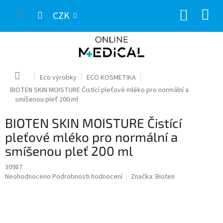
Přejít
NÁKUP
na
CZK
obsah
KOŠÍK
Domů
Eco výrobky
ECO KOSMETIKA
BIOTEN SKIN MOISTURE Čistící pleťové mléko pro normální a
smíšenou pleť 200 ml
BIOTEN SKIN MOISTURE Čistící
pleťové mléko pro normální a
smíšenou pleť 200 ml
30987
Průměrné
Neohodnoceno
Podrobnosti hodnocení
Značka:
Bioten
hodnocení
produktu
je
0,0