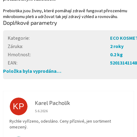
Prebiotika jsou živiny, které pomáhají zdravě fungovat přirozenému
mikrobiomu pleti a udržovat tak její zdravý vzhled a rovnováhu.
Doplňkové parametry
Kategorie
:
ECO KOSME
Záruka
:
2 roky
Hmotnost
:
0.2 kg
EAN
:
52013141148
Položka byla vyprodána…
Karel Pacholík
KP
Hodnocení obchodu je 4 z 5 hvězdiček.
5.6.2026
Rychle vyřízeno, odesláno. Ceny příznivé, jen sortiment
omezený.