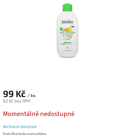
z
5
hvězdiček.
99 Kč
/ ks
82 Kč bez DPH
Měrná
Momentálně nedostupné
cena:
Možnosti doručení
Položka byla vyprodána…