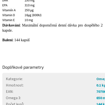
DHA
250 mg
EPA
310 mg
Vitamiín A
250 µg
Vitamin D
16µg (800IU)
Vitamin E
10 mg
Dávkování
: Maximální doporučená denní dávka pro dospělého 2
kapsle.
Balení
: 144 kapslí
Doplňkové parametry
Kategorie
:
Omeg
Hmotnost
:
0.1 k
EAN
:
7070
Omega 3
:
650 
Počet kusů
:
144 k