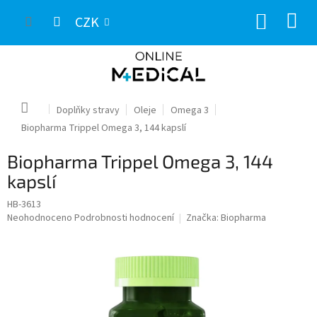
Přejít
NÁKUP
na
CZK
obsah
KOŠÍK
Domů
Doplňky stravy
Oleje
Omega 3
Biopharma Trippel Omega 3, 144 kapslí
Biopharma Trippel Omega 3, 144
kapslí
HB-3613
Průměrné
Neohodnoceno
Podrobnosti hodnocení
Značka:
Biopharma
hodnocení
produktu
je
0,0
z
5
hvězdiček.