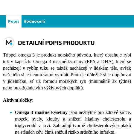
Popis
Hodnocení
DETAILNÍ POPIS PRODUKTU
Trippel omega 3 je produkt norského původu, který obsahuje rybí
tuk v kapslích. Omega 3 mastné kyseliny (EPA a DHA), které se
nacházejí v rybím tuku se taktéž nacházejí v lidském těle, avšak
naše tělo si je neumí samo vyrobit. Proto je důležité si je doplňovat
v jídelníčku, ať už formou mořských ryb (minimálně 3x týdně)
nebo prostřednictvím výživových doplňků.
Aktivní složky:
Omega-3 mastné kyseliny
jsou nezbytné pro zdravé srdce,
mozek, svaly, klouby a snížení hladiny cholesterolu a
triglyceridů v krvi. Zabraňují tvorbě cholesterolových plaků
na stěnách cév, čímž snižují riziko srdečního infarktu.