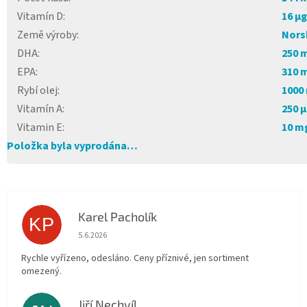
Vitamín D
:
16 µg
Země výroby
:
Nors
DHA
:
250 
EPA
:
310 
Rybí olej
:
1000
Vitamín A
:
250 
Vitamin E
:
10 m
Položka byla vyprodána…
Karel Pacholík
KP
Hodnocení obchodu je 4 z 5 hvězdiček.
5.6.2026
Rychle vyřízeno, odesláno. Ceny příznivé, jen sortiment
omezený.
Jiří Nechvíl