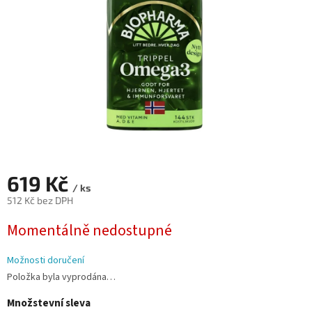
619 Kč
/ ks
512 Kč bez DPH
Měrná
Momentálně nedostupné
cena:
Možnosti doručení
Položka byla vyprodána…
Množstevní sleva