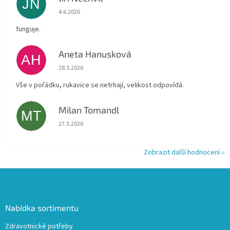
JN
Hodnocení obchodu je 5 z 5 hvězdiček.
4.6.2026
funguje.
Aneta Hanusková
AH
Hodnocení obchodu je 5 z 5 hvězdiček.
28.5.2026
Vše v pořádku, rukavice se netrhají, velikost odpovídá.
Milan Tomandl
MT
Hodnocení obchodu je 5 z 5 hvězdiček.
27.5.2026
Zobrazit další hodnocení
Z
á
p
a
Nabídka sortimentu
t
Zdravotnické potřeby
í