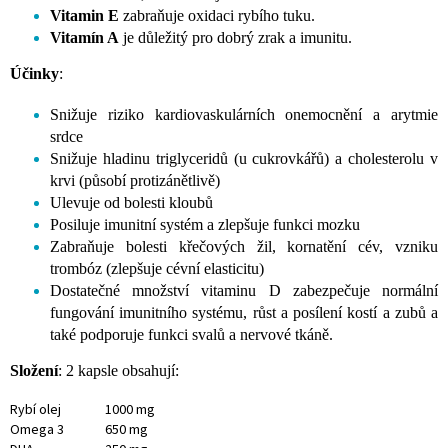
Vitamin E
zabraňuje oxidaci rybího tuku.
Vitamín A
je důležitý pro dobrý zrak a imunitu.
Účinky
:
Snižuje riziko kardiovaskulárních onemocnění a arytmie
srdce
Snižuje hladinu triglyceridů (u cukrovkářů) a cholesterolu v
krvi (působí protizánětlivě)
Ulevuje od bolesti kloubů
Posiluje imunitní systém a zlepšuje funkci mozku
Zabraňuje bolesti křečových žil, kornatění cév, vzniku
trombóz (zlepšuje cévní elasticitu)
Dostatečné množství vitaminu D zabezpečuje normální
fungování imunitního systému, růst a posílení kostí a zubů a
také podporuje funkci svalů a nervové tkáně.
Složení
: 2 kapsle obsahují:
Rybí olej
1000 mg
Omega 3
650 mg