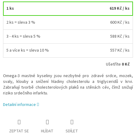
1 ks
619 Kč
/ ks
2 ks = sleva 3 %
600 Kč
/ ks
3 - 4 ks = sleva 5 %
588 Kč
/ ks
5 a více ks = sleva 10 %
557 Kč
/ ks
Ušetříte
0 Kč
Omega-3 mastné kyseliny jsou nezbytné pro zdravé srdce, mozek,
svaly, klouby a snížení hladiny cholesterolu a triglyceridů v krvi.
Zabraňují tvorbě cholesterolových plaků na stěnách cév, čímž snižují
riziko srdečního infarktu.
Detailní informace
ZEPTAT SE
HLÍDAT
SDÍLET