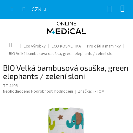
Přejít
NÁKUP
na
CZK
obsah
KOŠÍK
Domů
Eco výrobky
ECO KOSMETIKA
Pro děti a maminky
BIO Velká bambusová osuška, green elephants / zelení sloni
BIO Velká bambusová osuška, green
elephants / zelení sloni
TT 4406
Průměrné
Neohodnoceno
Podrobnosti hodnocení
Značka:
T-TOMI
hodnocení
produktu
je
0,0
z
5
hvězdiček.