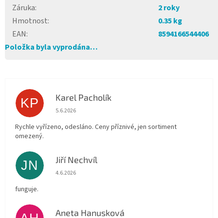
Záruka
:
2 roky
Hmotnost
:
0.35 kg
EAN
:
8594166544406
Položka byla vyprodána…
Karel Pacholík
KP
Hodnocení obchodu je 4 z 5 hvězdiček.
5.6.2026
Rychle vyřízeno, odesláno. Ceny příznivé, jen sortiment
omezený.
Jiří Nechvíl
JN
Hodnocení obchodu je 5 z 5 hvězdiček.
4.6.2026
funguje.
Aneta Hanusková