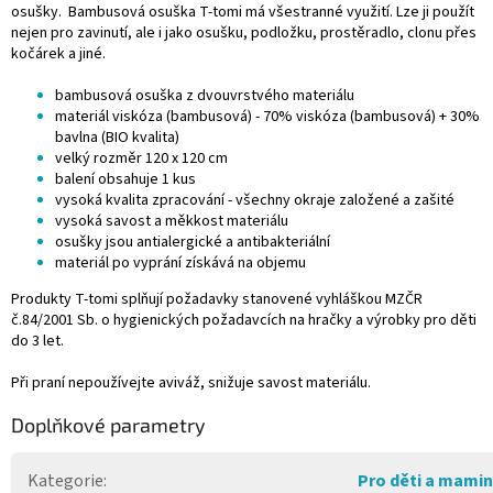
osušky. Bambusová osuška T-tomi má všestranné využití. Lze ji použít
nejen pro zavinutí, ale i jako osušku, podložku, prostěradlo, clonu přes
kočárek a jiné.
bambusová osuška z dvouvrstvého materiálu
materiál viskóza (bambusová) - 70% viskóza (bambusová) + 30%
bavlna (BIO kvalita)
velký rozměr 120 x 120 cm
balení obsahuje 1 kus
vysoká kvalita zpracování - všechny okraje založené a zašité
vysoká savost a měkkost materiálu
osušky jsou antialergické a antibakteriální
materiál po vyprání získává na objemu
Produkty T-tomi splňují požadavky stanovené vyhláškou MZČR
č.84/2001 Sb. o hygienických požadavcích na hračky a výrobky pro děti
do 3 let.
Při praní nepoužívejte aviváž, snižuje savost materiálu.
Doplňkové parametry
Kategorie
:
Pro děti a mami