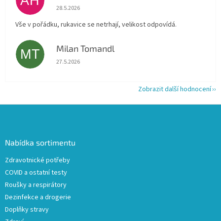
AH
Hodnocení obchodu je 5 z 5 hvězdiček.
28.5.2026
Vše v pořádku, rukavice se netrhají, velikost odpovídá.
Milan Tomandl
MT
Hodnocení obchodu je 5 z 5 hvězdiček.
27.5.2026
Zobrazit další hodnocení
Z
á
p
a
Nabídka sortimentu
t
Zdravotnické potřeby
í
COVID a ostatní testy
Roušky a respirátory
Dezinfekce a drogerie
Doplňky stravy