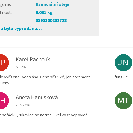
gorie
:
Esenciální oleje
tnost
:
0.031 kg
8595100292728
a byla vyprodána…
Karel Pacholík
KP
JN
Hodnocení obchodu je 4 z 5 hvězdiček.
5.6.2026
le vyřízeno, odesláno. Ceny příznivé, jen sortiment
funguje.
zený.
Aneta Hanusková
AH
MT
Hodnocení obchodu je 5 z 5 hvězdiček.
28.5.2026
v pořádku, rukavice se netrhají, velikost odpovídá.