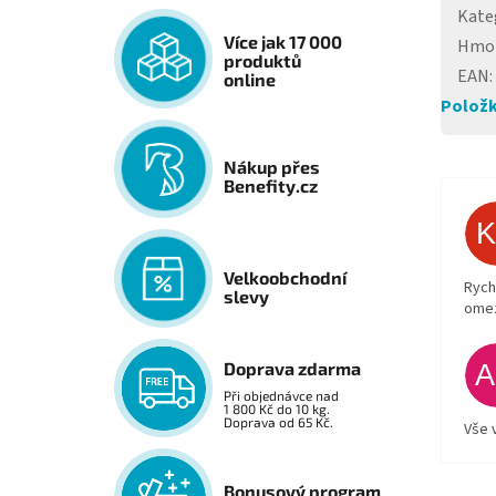
Kate
Více jak 17 000
Hmo
produktů
EAN
:
online
Položk
Nákup přes
Benefity.cz
Velkoobchodní
Rych
slevy
ome
Doprava zdarma
Při objednávce nad
1 800 Kč do 10 kg.
Doprava od 65 Kč.
Vše 
Bonusový program