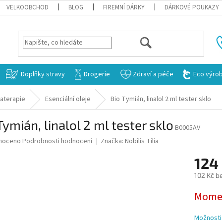
VELKOOBCHOD
BLOG
FIREMNÍ DÁRKY
DÁRKOVÉ POUKAZY
HLEDAT
Doplňky stravy
Drogerie
Zdraví a péče
Eco výro
aterapie
Esenciální oleje
Bio Tymián, linalol 2 ml tester sklo
Tymián, linalol 2 ml tester sklo
B0005AV
né
noceno
Podrobnosti hodnocení
Značka:
Nobilis Tilia
ní
124
u
102 Kč b
Měrná
Momen
cena:
ek.
Možnosti