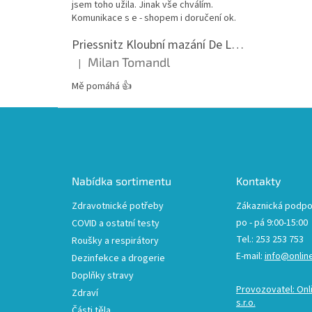
jsem toho užila. Jinak vše chválím.
Komunikace s e - shopem i doručení ok.
Priessnitz Kloubní mazání De Luxe, 200ml
Milan Tomandl
|
Hodnocení produktu je 5 z 5 hvězdiček.
Mě pomáhá 👍
Z
á
p
a
t
Nabídka sortimentu
Kontakty
í
Zdravotnické potřeby
Zákaznická podpo
po - pá 9:00-15:00
COVID a ostatní testy
Tel.: 253 253 753
Roušky a respirátory
E-mail:
info@onlin
Dezinfekce a drogerie
Doplňky stravy
Provozovatel: Onl
Zdraví
s.r.o.
Části těla