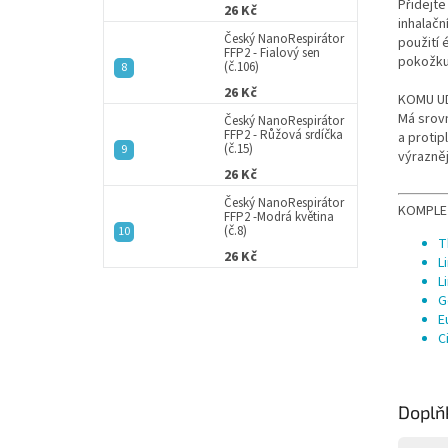
Přidejt
26 Kč
inhalačn
Český NanoRespirátor
použití 
FFP2 - Fialový sen
pokožku,
(č.106)
26 Kč
KOMU U
Má srovn
Český NanoRespirátor
FFP2 - Růžová srdíčka
a protip
(č.15)
výrazněj
26 Kč
Český NanoRespirátor
KOMPLE
FFP2 -Modrá květina
(č.8)
T
26 Kč
L
L
G
E
C
Doplň