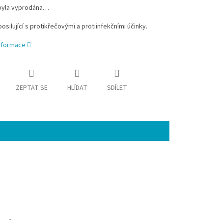
byla vyprodána…
osilující s protikřečovými a protiinfekčními účinky.
informace
ZEPTAT SE
HLÍDAT
SDÍLET