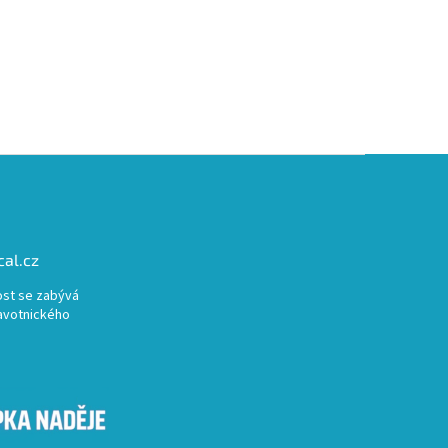
al.cz
st se zabývá
avotnického