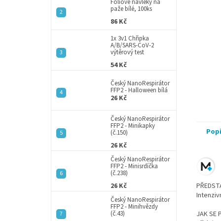
a
Fóliové návleky na
paže bílé, 100ks
n
86 Kč
e
l
1x 3v1 Chřipka
A/B/SARS-CoV-2
výtěrový test
54 Kč
Český NanoRespirátor
FFP2 - Halloween bílá
26 Kč
Český NanoRespirátor
FFP2 - Minikapky
Pop
(č.150)
26 Kč
Český NanoRespirátor
FFP2 - Minisrdíčka
(č.238)
26 Kč
PŘEDST
Intenziv
Český NanoRespirátor
FFP2 - Minihvězdy
(č.43)
JAK SE 