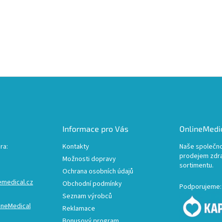
Informace pro Vás
OnlineMedic
ra:
Kontakty
Naše společno
prodejem zdr
Možnosti dopravy
sortimentu.
Ochrana osobních údajů
emedical.cz
Obchodní podmínky
Podporujeme:
Seznam výrobců
ineMedical
Reklamace
Bonusový program