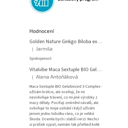
Hodnocení
Golden Nature Ginkgo Biloba extrakt 50:1 60mg, 100 kapslí
Jarmila
|
Hodnocení produktu je 5 z 5 hvězdiček.
Spokojenost
Vitalvibe Maca Sextuple BIO Gelatinized 3-Complex, 60 kapslí
Alena Antoňáková
|
Hodnocení produktu je 5 z 5 hvězdiček.
Maca Sextuple BIO Gelatinized 3-Complex -
užívám krátce, ale oceňuji, že mi
neovlivňuje trávení, co mi jiné výrobky z
macy dělaly. Pociťuji zmírnění návalů, ale
ovlivňuje to moje usínání i když užívám
jenom jednu tobolku ráno, co je veliká
škoda. Ocenila bych i slabší verzi. Nechci
si prášek sypat, nemám tak přehled kolik