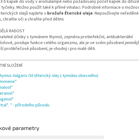
e 3-5 kapek do vody v aromalampě nebo požadovaný počet kapek do difuzé
í tyčinky. Možno použít také k přímé inhalaci. Podrobné informace o možno
éterických olejů najdete v
brožuře Éterické oleje
. Nepoužívejte neředěné
 chraňte oči a chraňte před dětmi.
DĚLÁ RADOST
atelné účinky s tymiánem thymol, zejména protiinfekční, antibakteriální
lísňové, posiluje funkce celého organizmu, ale je ve svém působení jemnějš
ší protikřečové působení, je vhodný i pro malé děti.
TNÍ SLOŽENÍ
hymus Vulgaris Oil (éterický olej z tymiánu obecného)
imonene*
inalool*
eraniol*
ugenol*
itral*. * - přírodního původu
kové parametry