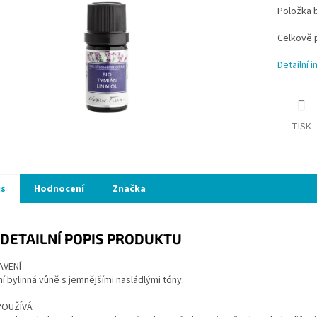
Položka 
Celkově p
Detailní 
TISK
is
Hodnocení
Značka
DETAILNÍ POPIS PRODUKTU
AVENÍ
ní bylinná vůně s jemnějšími nasládlými tóny.
POUŽÍVÁ