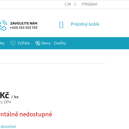
KARIERA
CZK
Přihlášení
NÁKUPNÍ
Prázdný košík
KOŠÍK
bky
Zvířata
Slevy
Značky
 Kč
/ ks
ez DPH
tálně nedostupné
 doručení