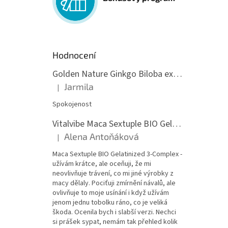
Hodnocení
Golden Nature Ginkgo Biloba extrakt 50:1 60mg, 100 kapslí
Jarmila
|
Hodnocení produktu je 5 z 5 hvězdiček.
Spokojenost
Vitalvibe Maca Sextuple BIO Gelatinized 3-Complex, 60 kapslí
Alena Antoňáková
|
Hodnocení produktu je 5 z 5 hvězdiček.
Maca Sextuple BIO Gelatinized 3-Complex -
užívám krátce, ale oceňuji, že mi
neovlivňuje trávení, co mi jiné výrobky z
macy dělaly. Pociťuji zmírnění návalů, ale
ovlivňuje to moje usínání i když užívám
jenom jednu tobolku ráno, co je veliká
škoda. Ocenila bych i slabší verzi. Nechci
si prášek sypat, nemám tak přehled kolik