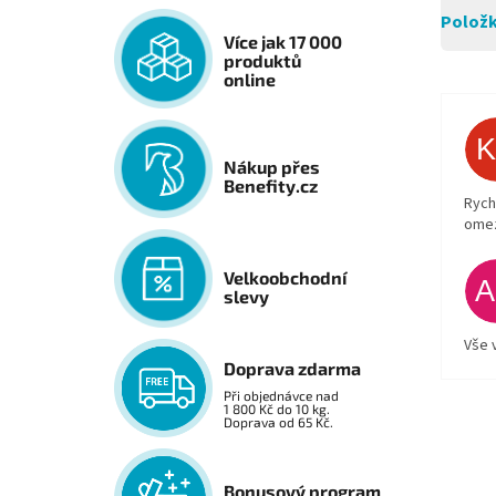
Položk
Více jak 17 000
produktů
online
Nákup přes
Benefity.cz
Rych
ome
Velkoobchodní
slevy
Vše 
Doprava zdarma
Při objednávce nad
1 800 Kč do 10 kg.
Doprava od 65 Kč.
Bonusový program