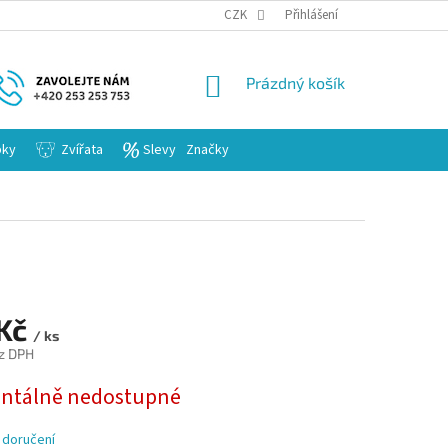
KARIERA
CZK
Přihlášení
NÁKUPNÍ
Prázdný košík
KOŠÍK
bky
Zvířata
Slevy
Značky
 Kč
/ ks
z DPH
tálně nedostupné
 doručení