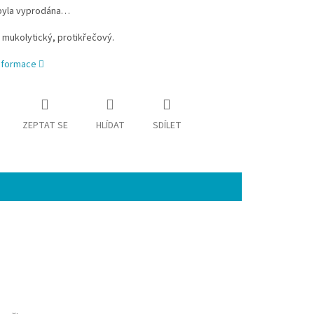
byla vyprodána…
í, mukolytický, protikřečový.
informace
ZEPTAT SE
HLÍDAT
SDÍLET