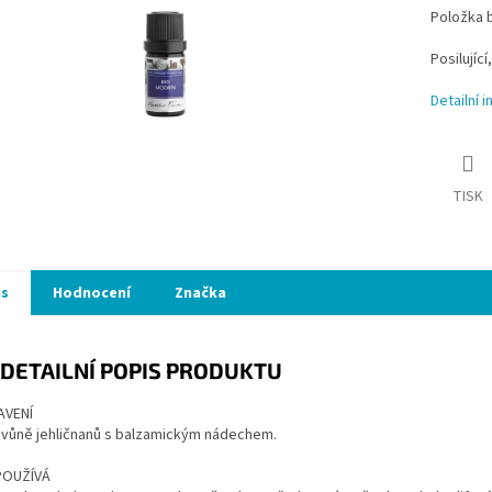
Položka 
Posilujíc
Detailní 
TISK
is
Hodnocení
Značka
DETAILNÍ POPIS PRODUKTU
AVENÍ
 vůně jehličnanů s balzamickým nádechem.
POUŽÍVÁ