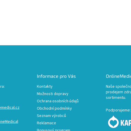
Informace pro Vás
OnlineMedic
ra:
Kontakty
Naše společno
prodejem zdr
Možnosti dopravy
sortimentu.
Ochrana osobních údajů
emedical.cz
Obchodní podmínky
Podporujeme:
Seznam výrobců
ineMedical
Reklamace
Bonusový program