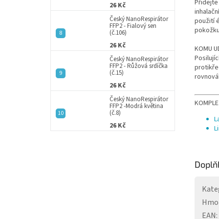
Přidejt
26 Kč
inhalačn
Český NanoRespirátor
použití 
FFP2 - Fialový sen
pokožku,
(č.106)
26 Kč
KOMU U
Posilují
Český NanoRespirátor
FFP2 - Růžová srdíčka
protikře
(č.15)
rovnová
26 Kč
Český NanoRespirátor
KOMPLE
FFP2 -Modrá květina
(č.8)
L
26 Kč
L
Doplň
Kate
Hmo
EAN
: