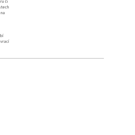
ru či
stech
 na
bí
avrací