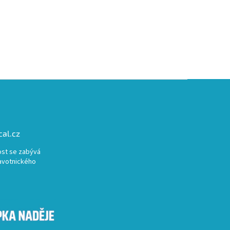
al.cz
st se zabývá
avotnického