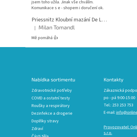
jsem toho užila. Jinak vše chválím.
Komunikace s e - shopem i doručení ok.
Priessnitz Kloubní mazání De Luxe, 200ml
Milan Tomandl
|
Hodnocení produktu je 5 z 5 hvězdiček.
Mě pomáhá 👍
Z
á
p
a
t
Nabídka sortimentu
Kontakty
í
Zdravotnické potřeby
Zákaznická podpo
po - pá 9:00-15:00
COVID a ostatní testy
Tel.: 253 253 753
Roušky a respirátory
E-mail:
info@onlin
Dezinfekce a drogerie
Doplňky stravy
Provozovatel: Onl
Zdraví
s.r.o.
Části těla