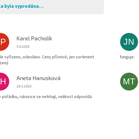
a byla vyprodána…
Karel Pacholík
KP
JN
Hodnocení obchodu je 4 z 5 hvězdiček.
5.6.2026
le vyřízeno, odesláno. Ceny příznivé, jen sortiment
funguje.
zený.
Aneta Hanusková
AH
MT
Hodnocení obchodu je 5 z 5 hvězdiček.
28.5.2026
v pořádku, rukavice se netrhají, velikost odpovídá.