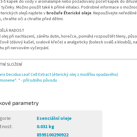
e 3-5 kapek do vody v aromalampě nebo požadovaný počet kapek do difuzé
í tyčinky. Možno použít také k přímé inhalaci. Podrobné informace o možno
éterických olejů najdete v
brožuře Éterické oleje
. Nepoužívejte neředěné
 chraňte oči a chraňte před dětmi.
DĚLÁ RADOST
cí olej při nachlazení, zánětu dutin, horečce, pomáhá rozpouštět hleny, půso
čově (dávivý kašel, svalové křeče) a analgeticky (bolesti svalů a kloubů), n
hu při nervovém vyčerpání.
TNÍ SLOŽENÍ
arix Decidua Leaf Cell Extract (éterický olej z modřínu opadavého)
imonene*. * - přírodního původu
kové parametry
gorie
:
Esenciální oleje
tnost
:
0.031 kg
8595100290922