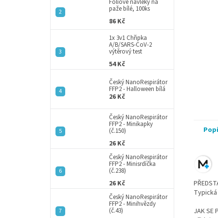
a
Fóliové návleky na
paže bílé, 100ks
n
86 Kč
e
l
1x 3v1 Chřipka
A/B/SARS-CoV-2
výtěrový test
54 Kč
Český NanoRespirátor
FFP2 - Halloween bílá
26 Kč
Český NanoRespirátor
FFP2 - Minikapky
Pop
(č.150)
26 Kč
Český NanoRespirátor
FFP2 - Minisrdíčka
(č.238)
26 Kč
PŘEDST
Typická
Český NanoRespirátor
FFP2 - Minihvězdy
(č.43)
JAK SE 