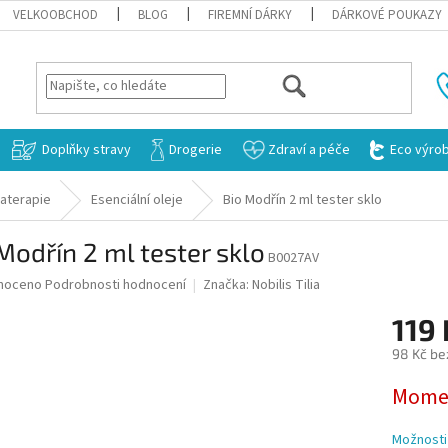
VELKOOBCHOD
BLOG
FIREMNÍ DÁRKY
DÁRKOVÉ POUKAZY
HLEDAT
Doplňky stravy
Drogerie
Zdraví a péče
Eco výro
aterapie
Esenciální oleje
Bio Modřín 2 ml tester sklo
Modřín 2 ml tester sklo
B0027AV
né
noceno
Podrobnosti hodnocení
Značka:
Nobilis Tilia
ní
119
u
98 Kč be
Měrná
Momen
cena:
ek.
Možnosti