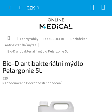
Přejít
NÁKUP
na
CZK
obsah
KOŠÍK
Domů
Eco výrobky
ECO DROGERIE
Dezinfekce
Antibakteriální mýdla
Bio-D antibakteriální mýdlo Pelargonie 5L
Bio-D antibakteriální mýdlo
Pelargonie 5L
529
Průměrné
Neohodnoceno
Podrobnosti hodnocení
hodnocení
produktu
je
0,0
z
5