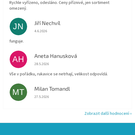
Rychle vyřízeno, odesláno. Ceny příznivé, jen sortiment
omezený.
Jiří Nechvíl
JN
Hodnocení obchodu je 5 z 5 hvězdiček.
4.6.2026
funguje.
Aneta Hanusková
AH
Hodnocení obchodu je 5 z 5 hvězdiček.
28.5.2026
Vše v pořádku, rukavice se netrhají, velikost odpovídá.
Milan Tomandl
MT
Hodnocení obchodu je 5 z 5 hvězdiček.
27.5.2026
Zobrazit další hodnocení
Z
á