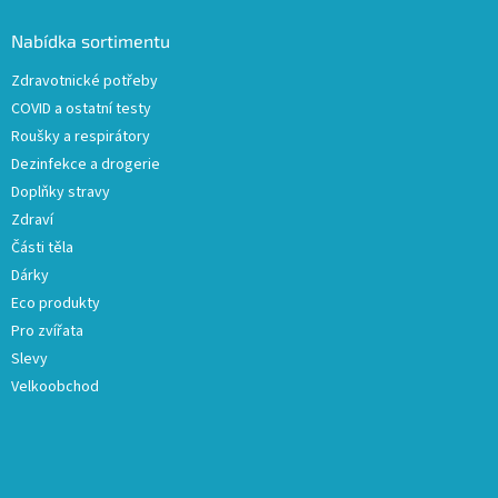
p
a
Nabídka sortimentu
t
Zdravotnické potřeby
í
COVID a ostatní testy
Roušky a respirátory
Dezinfekce a drogerie
Doplňky stravy
Zdraví
Části těla
Dárky
Eco produkty
Pro zvířata
Slevy
Velkoobchod