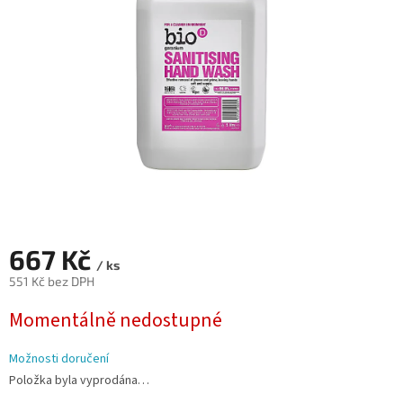
hvězdiček.
667 Kč
/ ks
551 Kč bez DPH
Měrná
Momentálně nedostupné
cena:
Možnosti doručení
Položka byla vyprodána…