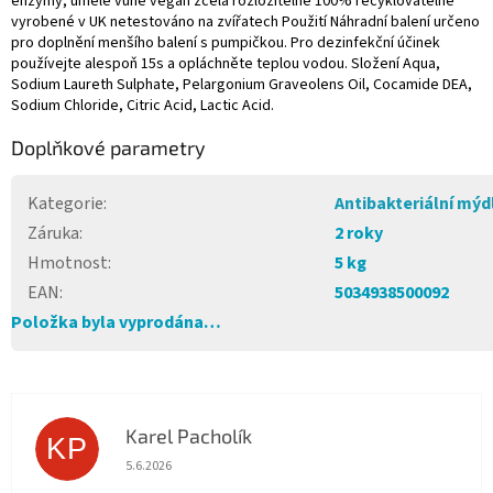
enzymy, umělé vůně vegan zcela rozložitelné 100% recyklovatelné
vyrobené v UK netestováno na zvířatech Použití Náhradní balení určeno
pro doplnění menšího balení s pumpičkou. Pro dezinfekční účinek
používejte alespoň 15s a opláchněte teplou vodou. Složení Aqua,
Sodium Laureth Sulphate, Pelargonium Graveolens Oil, Cocamide DEA,
Sodium Chloride, Citric Acid, Lactic Acid.
Doplňkové parametry
Kategorie
:
Antibakteriální mýd
Záruka
:
2 roky
Hmotnost
:
5 kg
EAN
:
5034938500092
Položka byla vyprodána…
Karel Pacholík
KP
Hodnocení obchodu je 4 z 5 hvězdiček.
5.6.2026