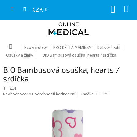
Přejít
NÁKUP
na
CZK
obsah
KOŠÍK
Domů
Eco výrobky
PRO DĚTI A MAMINKY
Dětský textil
Osušky a žínky
BIO Bambusová osuška, hearts / srdíčka
BIO Bambusová osuška, hearts /
srdíčka
TT 224
Průměrné
Neohodnoceno
Podrobnosti hodnocení
Značka:
T-TOMI
hodnocení
produktu
je
0,0
z
5
hvězdiček.