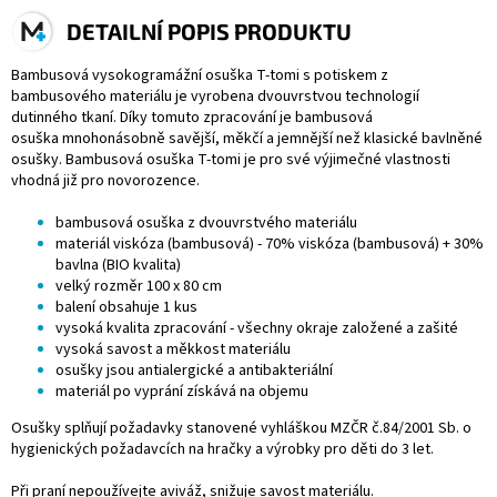
DETAILNÍ POPIS PRODUKTU
Bambusová vysokogramážní osuška T-tomi s potiskem z
bambusového materiálu je vyrobena dvouvrstvou technologií
dutinného tkaní. Díky tomuto zpracování je bambusová
osuška mnohonásobně savější, měkčí a jemnější než klasické bavlněné
osušky. Bambusová osuška T-tomi je pro své výjimečné vlastnosti
vhodná již pro novorozence.
bambusová osuška z dvouvrstvého materiálu
materiál
viskóza (bambusová) - 70% viskóza (bambusová) + 30%
bavlna (BIO kvalita)
velký rozměr 100 x 80 cm
balení obsahuje 1 kus
vysoká kvalita zpracování - všechny okraje založené a zašité
vysoká savost a měkkost materiálu
osušky jsou antialergické a antibakteriální
materiál po vyprání získává na objemu
Osušky splňují požadavky stanovené vyhláškou MZČR č.84/2001 Sb. o
hygienických požadavcích na hračky a výrobky pro děti do 3 let.
Při praní nepoužívejte aviváž, snižuje savost materiálu.