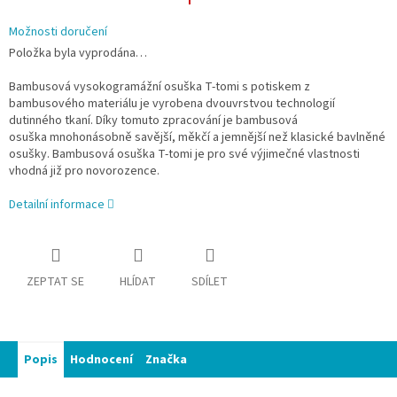
Možnosti doručení
Položka byla vyprodána…
Bambusová vysokogramážní osuška T-tomi s potiskem z
bambusového materiálu je vyrobena dvouvrstvou technologií
dutinného tkaní. Díky tomuto zpracování je bambusová
osuška mnohonásobně savější, měkčí a jemnější než klasické bavlněné
osušky. Bambusová osuška T-tomi je pro své výjimečné vlastnosti
vhodná již pro novorozence.
Detailní informace
ZEPTAT SE
HLÍDAT
SDÍLET
Popis
Hodnocení
Značka