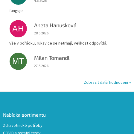
4.6.2026
funguje.
Aneta Hanusková
AH
Hodnocení obchodu je 5 z 5 hvězdiček.
28.5.2026
Vše v pořádku, rukavice se netrhají, velikost odpovídá.
Milan Tomandl
MT
Hodnocení obchodu je 5 z 5 hvězdiček.
27.5.2026
Zobrazit další hodnocení
Z
á
p
a
Nabídka sortimentu
t
Zdravotnické potřeby
í
COVID a ostatní testy