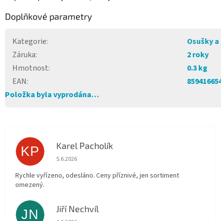
Doplňkové parametry
Kategorie
:
Osušky a 
Záruka
:
2 roky
Hmotnost
:
0.3 kg
EAN
:
85941665
Položka byla vyprodána…
Karel Pacholík
KP
Hodnocení obchodu je 4 z 5 hvězdiček.
5.6.2026
Rychle vyřízeno, odesláno. Ceny příznivé, jen sortiment
omezený.
Jiří Nechvíl
JN
Hodnocení obchodu je 5 z 5 hvězdiček.