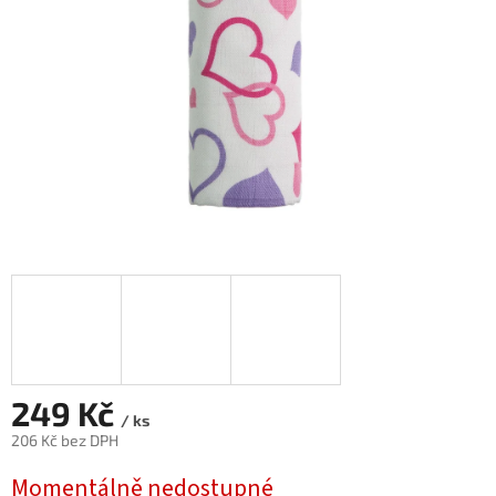
249 Kč
/ ks
206 Kč bez DPH
Měrná
Momentálně nedostupné
cena: