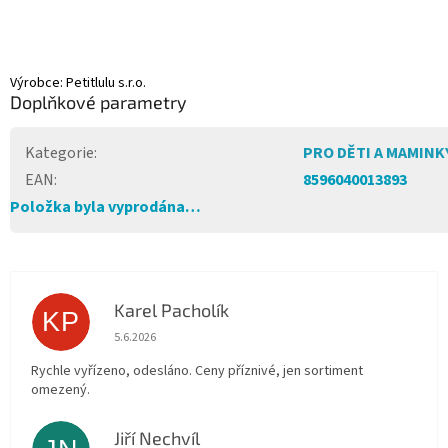
Výrobce: Petitlulu s.r.o.
Doplňkové parametry
Kategorie
:
PRO DĚTI A MAMINK
EAN
:
8596040013893
Položka byla vyprodána…
Karel Pacholík
KP
Hodnocení obchodu je 4 z 5 hvězdiček.
5.6.2026
Rychle vyřízeno, odesláno. Ceny příznivé, jen sortiment
omezený.
Jiří Nechvíl