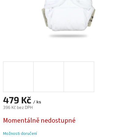
479 Kč
/ ks
396 Kč bez DPH
Měrná
Momentálně nedostupné
cena:
Možnosti doručení