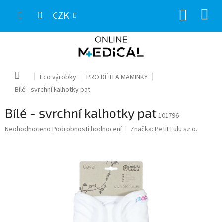
Přejít
NÁKUP
na
CZK
obsah
KOŠÍK
Domů
Eco výrobky
PRO DĚTI A MAMINKY
Bílé - svrchní kalhotky pat
Bílé - svrchní kalhotky pat
101796
Průměrné
Neohodnoceno
Podrobnosti hodnocení
Značka:
Petit Lulu s.r.o.
hodnocení
produktu
je
0,0
z
5
hvězdiček.