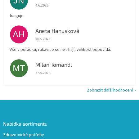
JN
Hodnocení obchodu je 5 z 5 hvězdiček.
4.6.2026
funguje.
Aneta Hanusková
AH
Hodnocení obchodu je 5 z 5 hvězdiček.
28.5.2026
Vše v pořádku, rukavice se netrhají, velikost odpovídá.
Milan Tomandl
MT
Hodnocení obchodu je 5 z 5 hvězdiček.
27.5.2026
Zobrazit další hodnocení
Z
á
p
a
Nabídka sortimentu
t
Zdravotnické potřeby
í