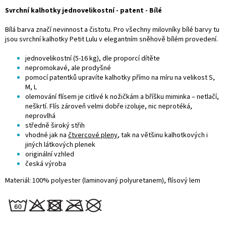
Svrchní kalhotky jednovelikostní - patent - Bílé
Bílá barva značí nevinnost a čistotu. Pro všechny milovníky bílé barvy tu
jsou svrchní kalhotky Petit Lulu v elegantním sněhově bílém provedení.
jednovelikostní (5-16 kg), dle proporcí dítěte
nepromokavé, ale prodyšné
pomocí patentků upravíte kalhotky přímo na míru na velikost S,
M, L
olemování flísem je citlivé k nožičkám a bříšku miminka – netlačí,
neškrtí. Flís zároveň velmi dobře izoluje, nic neprotéká,
neprovlhá
středně široký střih
vhodné jak na
čtvercové pleny
, tak na většinu kalhotkových i
jiných látkových plenek
originální vzhled
česká výroba
Materiál: 100% polyester (laminovaný polyuretanem), flísový lem