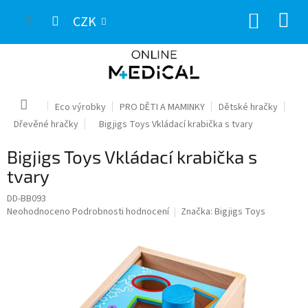
Přejít
NÁKUP
na
CZK
obsah
KOŠÍK
Domů
Eco výrobky
PRO DĚTI A MAMINKY
Dětské hračky
Dřevěné hračky
Bigjigs Toys Vkládací krabička s tvary
Bigjigs Toys Vkládací krabička s
tvary
DD-BB093
Průměrné
Neohodnoceno
Podrobnosti hodnocení
Značka:
Bigjigs Toys
hodnocení
produktu
je
0,0
z
5
hvězdiček.