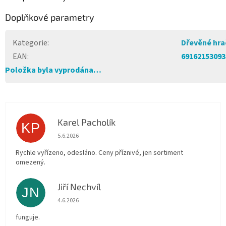
Doplňkové parametry
Kategorie
:
Dřevěné hra
EAN
:
69162153093
Položka byla vyprodána…
Karel Pacholík
KP
Hodnocení obchodu je 4 z 5 hvězdiček.
5.6.2026
Rychle vyřízeno, odesláno. Ceny příznivé, jen sortiment
omezený.
Jiří Nechvíl
JN
Hodnocení obchodu je 5 z 5 hvězdiček.
4.6.2026
funguje.