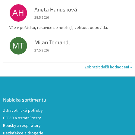
Aneta Hanusková
AH
Hodnocení obchodu je 5 z 5 hvězdiček.
28.5.2026
Vše v pořádku, rukavice se netrhají, velikost odpovídá.
Milan Tomandl
MT
Hodnocení obchodu je 5 z 5 hvězdiček.
27.5.2026
Zobrazit další hodnocení
Z
á
p
a
Nabídka sortimentu
t
Zdravotnické potřeby
í
COVID a ostatní testy
Roušky a respirátory
Dezinfekce a drogerie