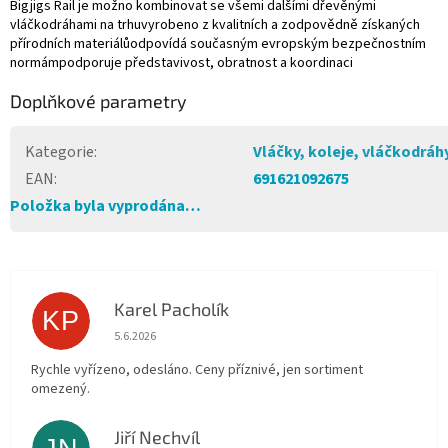
Bigjigs Rail je možno kombinovat se všemi dalšími dřevěnými
vláčkodráhami na trhuvyrobeno z kvalitních a zodpovědně získaných
přírodních materiálůodpovídá současným evropským bezpečnostním
normámpodporuje představivost, obratnost a koordinaci
Doplňkové parametry
Kategorie
:
Vláčky, koleje, vláčkodráh
EAN
:
691621092675
Položka byla vyprodána…
Karel Pacholík
KP
Hodnocení obchodu je 4 z 5 hvězdiček.
5.6.2026
Rychle vyřízeno, odesláno. Ceny příznivé, jen sortiment
omezený.
Jiří Nechvíl