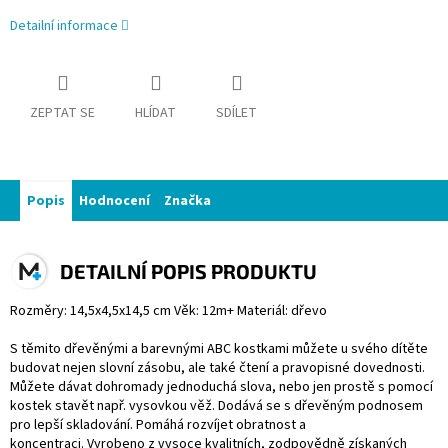
Detailní informace
ZEPTAT SE
HLÍDAT
SDÍLET
Popis
Hodnocení
Značka
DETAILNÍ POPIS PRODUKTU
Rozměry: 14,5x4,5x14,5 cm Věk: 12m+ Materiál: dřevo
S těmito dřevěnými a barevnými ABC kostkami můžete u svého dítěte
budovat nejen slovní zásobu, ale také čtení a pravopisné dovednosti.
Můžete dávat dohromady jednoduchá slova, nebo jen prostě s pomocí
kostek stavět např. vysovkou věž. Dodává se s dřevěným podnosem
pro lepší skladování. Pomáhá rozvíjet obratnost a
koncentraci. Vyrobeno z vysoce kvalitních, zodpovědně získaných