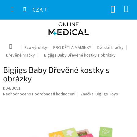
Přejít
NÁKUP
na
CZK
obsah
KOŠÍK
Domů
Eco výrobky
PRO DĚTI A MAMINKY
Dětské hračky
Dřevěné hračky
Bigjigs Baby Dřevěné kostky s obrázky
Bigjigs Baby Dřevěné kostky s
obrázky
DD-BB091
Průměrné
Neohodnoceno
Podrobnosti hodnocení
Značka:
Bigjigs Toys
hodnocení
produktu
je
0,0
z
5
hvězdiček.