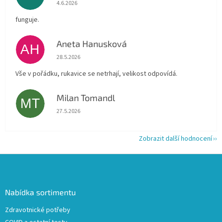
Hodnocení obchodu je 5 z 5 hvězdiček.
4.6.2026
funguje.
Aneta Hanusková
AH
Hodnocení obchodu je 5 z 5 hvězdiček.
28.5.2026
Vše v pořádku, rukavice se netrhají, velikost odpovídá.
Milan Tomandl
MT
Hodnocení obchodu je 5 z 5 hvězdiček.
27.5.2026
Zobrazit další hodnocení
Z
á
p
a
Nabídka sortimentu
t
Zdravotnické potřeby
í