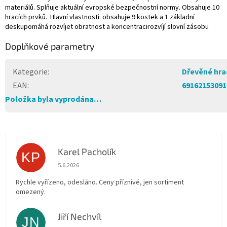
materiálů. Splňuje aktuální evropské bezpečnostní normy. Obsahuje 10
hracích prvků. Hlavní vlastnosti: obsahuje 9 kostek a 1 základní
deskupomáhá rozvíjet obratnost a koncentracirozvíjí slovní zásobu
Doplňkové parametry
Kategorie
:
Dřevěné hra
EAN
:
69162153091
Položka byla vyprodána…
Karel Pacholík
KP
Hodnocení obchodu je 4 z 5 hvězdiček.
5.6.2026
Rychle vyřízeno, odesláno. Ceny příznivé, jen sortiment
omezený.
Jiří Nechvíl
JN