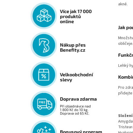
akné.
Více jak 17 000
produktů
online
Jak po
Množství
obličeje
Nákup přes
Benefity.cz
Funkč
Lehký h
Velkoobchodní
Kombi
slevy
Pro zdr
přidejte
Doprava zdarma
Při objednávce nad
1 800 Kč do 10 kg.
Doprava od 65 Kč.
Složení
Amygdal
Tristear
Bonusový program
Hyaluron