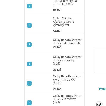
a
Fóliové návleky na
paže bílé, 100ks
n
86 Kč
e
l
1x 3v1 Chřipka
A/B/SARS-CoV-2
výtěrový test
54 Kč
Český NanoRespirátor
FFP2 - Halloween bílá
26 Kč
Český NanoRespirátor
FFP2 - Minikapky
(č.150)
26 Kč
Český NanoRespirátor
FFP2 - Minisrdíčka
(č.238)
Pop
26 Kč
Český NanoRespirátor
FFP2 - Minihvězdy
(č.43)