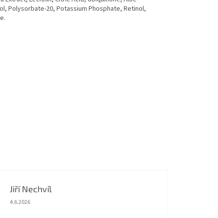
col, Polysorbate-20, Potassium Phosphate, Retinol,
e.
Jiří Nechvíl
Hodnocení obchodu je 5 z 5 hvězdiček.
4.6.2026