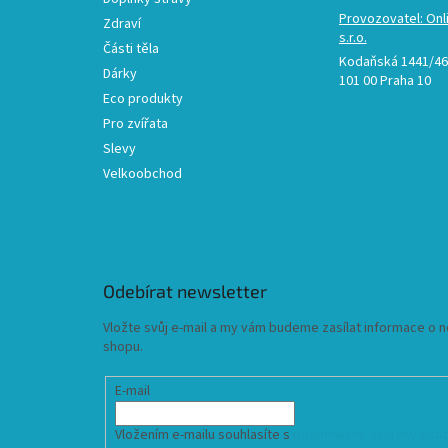
Provozovatel: Onl
Zdraví
s.r.o.
Části těla
Kodaňská 1441/46,
Dárky
101 00 Praha 10
Eco produkty
Pro zvířata
Slevy
Velkoobchod
Odebírat newsletter
Vložte svůj e-mail a my vám budeme zasílat informace o
shopu.
E-mail
Vložením e-mailu souhlasíte s
podmínkami ochrany osob