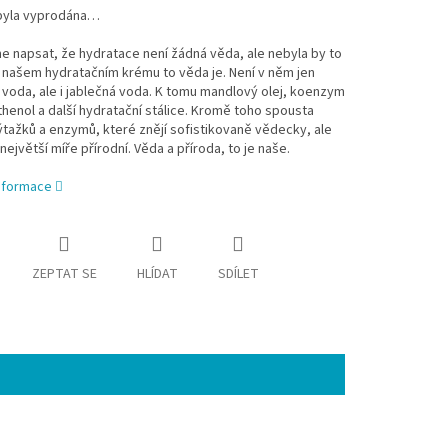
byla vyprodána…
me napsat, že hydratace není žádná věda, ale nebyla by to
 našem hydratačním krému to věda je. Není v něm jen
voda, ale i jablečná voda. K tomu mandlový olej, koenzym
henol a další hydratační stálice. Kromě toho spousta
ýtažků a enzymů, které znějí sofistikovaně vědecky, ale
 největší míře přírodní. Věda a příroda, to je naše.
informace
ZEPTAT SE
HLÍDAT
SDÍLET