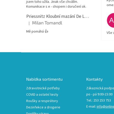
Rych
jsem toho užila. Jinak vše chválím.
ome
Komunikace s e - shopem i doručení ok.
Priessnitz Kloubní mazání De Luxe, 200ml
Milan Tomandl
|
Hodnocení produktu je 5 z 5 hvězdiček.
Mě pomáhá 👍
Vše 
Z
á
p
a
t
Nabídka sortimentu
Kontakty
í
Zdravotnické potřeby
Zákaznická podpo
po - pá 9:00-15:00
COVID a ostatní testy
Tel.: 253 253 753
Roušky a respirátory
E-mail:
info@onlin
Dezinfekce a drogerie
Doplňky stravy