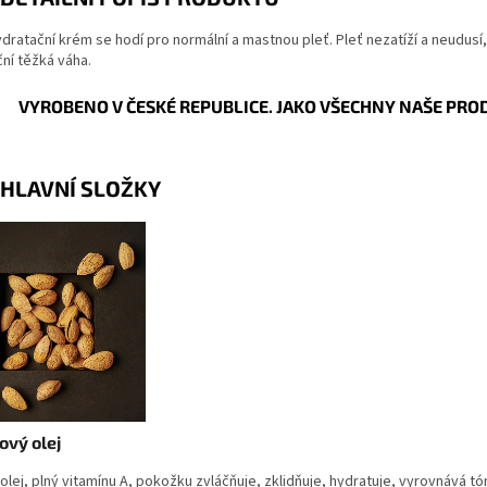
dratační krém se hodí pro normální a mastnou pleť. Pleť nezatíží a neudusí, má
ní těžká váha.
VYROBENO V ČESKÉ REPUBLICE. JAKO VŠECHNY NAŠE PRO
HLAVNÍ SLOŽKY
vý olej
 olej, plný vitamínu A, pokožku zvláčňuje, zklidňuje, hydratuje, vyrovnává tón 