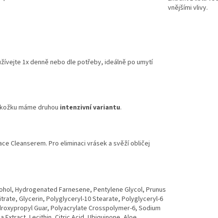
vnějšími vlivy.
užívejte 1x denně nebo dle potřeby, ideálně po umytí
 pokožku máme druhou
intenzivní variantu
.
ace
Cleanserem
. Pro eliminaci vrásek a svěží obličej
lcohol, Hydrogenated Farnesene, Pentylene Glycol, Prunus
trate, Glycerin, Polyglyceryl-10 Stearate, Polyglyceryl-6
ydroxypropyl Guar, Polyacrylate Crosspolymer-6, Sodium
Extract, Lecithin, Citric Acid, Ubiquinone, Aloe