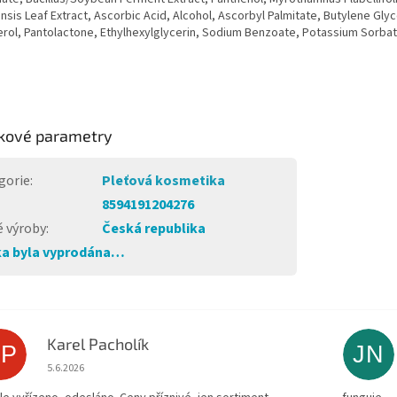
sis Leaf Extract, Ascorbic Acid, Alcohol, Ascorbyl Palmitate, Butylene Gly
rol, Pantolactone, Ethylhexylglycerin, Sodium Benzoate, Potassium Sorbat
kové parametry
gorie
:
Pleťová kosmetika
8594191204276
 výroby
:
Česká republika
a byla vyprodána…
Karel Pacholík
KP
JN
Hodnocení obchodu je 4 z 5 hvězdiček.
5.6.2026