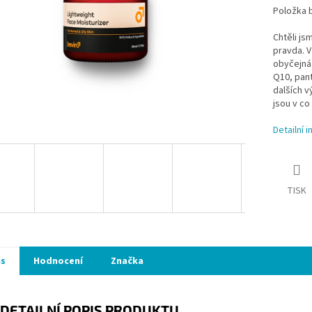
Položka 
Chtěli js
pravda. V
obyčejná 
Q10, pant
dalších v
jsou v co
Detailní 
TISK
is
Hodnocení
Značka
DETAILNÍ POPIS PRODUKTU