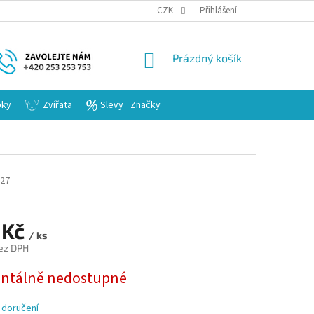
KARIERA
CZK
Přihlášení
NÁKUPNÍ
Prázdný košík
KOŠÍK
bky
Zvířata
Slevy
Značky
27
 Kč
/ ks
ez DPH
tálně nedostupné
 doručení