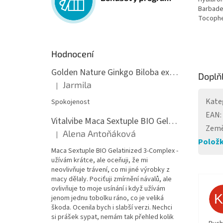
Barbaden
Tocophe
Hodnocení
Golden Nature Ginkgo Biloba extrakt 50:1 60mg, 100 kapslí
Doplň
Jarmila
|
Hodnocení produktu je 5 z 5 hvězdiček.
Kate
Spokojenost
EAN
:
Vitalvibe Maca Sextuple BIO Gelatinized 3-Complex, 60 kapslí
Země
Alena Antoňáková
|
Hodnocení produktu je 5 z 5 hvězdiček.
Položk
Maca Sextuple BIO Gelatinized 3-Complex -
užívám krátce, ale oceňuji, že mi
neovlivňuje trávení, co mi jiné výrobky z
macy dělaly. Pociťuji zmírnění návalů, ale
ovlivňuje to moje usínání i když užívám
jenom jednu tobolku ráno, co je veliká
škoda. Ocenila bych i slabší verzi. Nechci
si prášek sypat, nemám tak přehled kolik