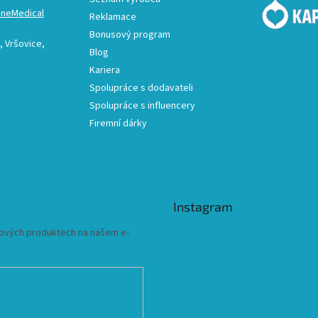
ineMedical
Reklamace
Bonusový program
 Vršovice,
Blog
Kariera
Spolupráce s dodavateli
Spolupráce s influencery
Firemní dárky
Instagram
 nových produktech na našem e-
ních údajů