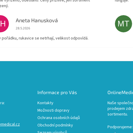
le vyřízeno, odesláno. Ceny příznivé, jen sortiment
funguje.
zený.
Aneta Hanusková
AH
MT
Hodnocení obchodu je 5 z 5 hvězdiček.
28.5.2026
v pořádku, rukavice se netrhají, velikost odpovídá.
Informace pro Vás
OnlineMedic
ra:
Kontakty
Naše společno
prodejem zdr
Možnosti dopravy
sortimentu.
Ochrana osobních údajů
emedical.cz
Obchodní podmínky
Podporujeme:
Seznam výrobců