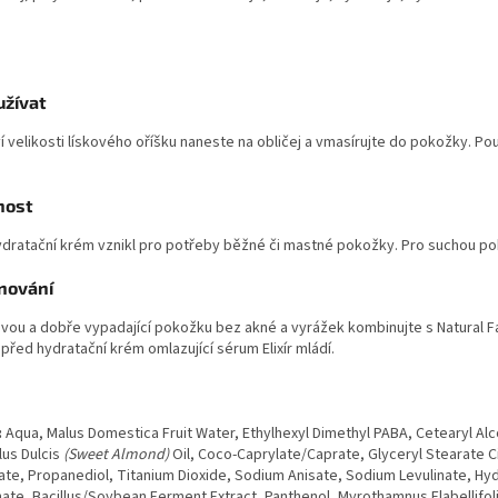
užívat
 velikosti lískového oříšku naneste na obličej a vmasírujte do pokožky. Po
.
nost
ydratační krém vznikl pro potřeby běžné či mastné pokožky. Pro suchou
nování
avou a dobře vypadající pokožku bez akné a vyrážek kombinujte s
Natural
F
 před hydratační krém omlazující sérum
Elixír mládí
.
:
Aqua, Malus Domestica Fruit Water, Ethylhexyl Dimethyl PABA, Cetearyl A
us Dulcis
(Sweet Almond)
Oil, Coco-Caprylate/Caprate, Glyceryl Stearate Ci
ate, Propanediol, Titanium Dioxide, Sodium Anisate, Sodium Levulinate, H
ate, Bacillus/Soybean Ferment Extract, Panthenol, Myrothamnus Flabellifolia 