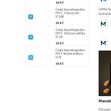
26 Kč
Lehký hy
Český NanoRespirátor
FFP2 - Fialový sen
hydratač
(č.106)
26 Kč
Český NanoRespirátor
FFP2 - Růžová srdíčka
(č.15)
26 Kč
Český NanoRespirátor
FFP2 -Modrá květina
(č.8)
26 Kč
Mandlo
Přírodní