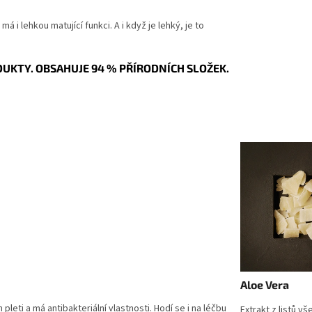
 i lehkou matující funkci. A i když je lehký, je to
DUKTY. OBSAHUJE 94 % PŘÍRODNÍCH SLOŽEK.
Aloe Vera
pleti a má antibakteriální vlastnosti. Hodí se i na léčbu
Extrakt z listů v