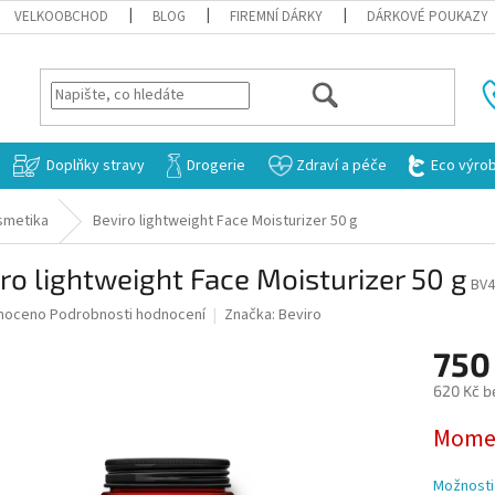
VELKOOBCHOD
BLOG
FIREMNÍ DÁRKY
DÁRKOVÉ POUKAZY
HLEDAT
Doplňky stravy
Drogerie
Zdraví a péče
Eco výro
smetika
Beviro lightweight Face Moisturizer 50 g
ro lightweight Face Moisturizer 50 g
BV4
né
noceno
Podrobnosti hodnocení
Značka:
Beviro
ní
750
u
620 Kč b
Měrná
Momen
cena:
ek.
Možnosti