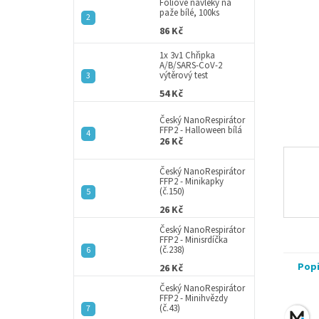
a
Fóliové návleky na
paže bílé, 100ks
n
86 Kč
e
l
1x 3v1 Chřipka
A/B/SARS-CoV-2
výtěrový test
54 Kč
Český NanoRespirátor
FFP2 - Halloween bílá
26 Kč
Český NanoRespirátor
FFP2 - Minikapky
(č.150)
26 Kč
Český NanoRespirátor
FFP2 - Minisrdíčka
(č.238)
Pop
26 Kč
Český NanoRespirátor
FFP2 - Minihvězdy
(č.43)