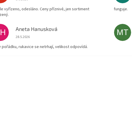
le vyřízeno, odesláno. Ceny příznivé, jen sortiment
funguje.
zený.
Aneta Hanusková
AH
MT
Hodnocení obchodu je 5 z 5 hvězdiček.
28.5.2026
v pořádku, rukavice se netrhají, velikost odpovídá.