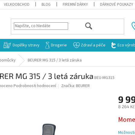
VELKOOBCHOD
BLOG
FIREMNÍ DÁRKY
DÁRKOVÉ POUKAZY
HLEDAT
Doplňky stravy
Drogerie
Zdraví a péče
Eco výro
, pomůcky
BEURER MG 315 / 3 letá záruka
ER MG 315 / 3 letá záruka
BEU-MG315
né
noceno
Podrobnosti hodnocení
Značka:
BEURER
ní
9 9
u
8 264 Kč
Měrná
Momen
cena:
ek.
Možnosti