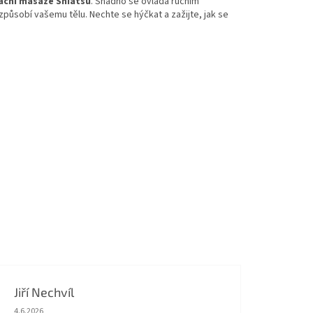
lační masáže Shiatsu
. Snadno se ovládá ručním
působí vašemu tělu. Nechte se hýčkat a zažijte, jak se
Jiří Nechvíl
Hodnocení obchodu je 5 z 5 hvězdiček.
4.6.2026