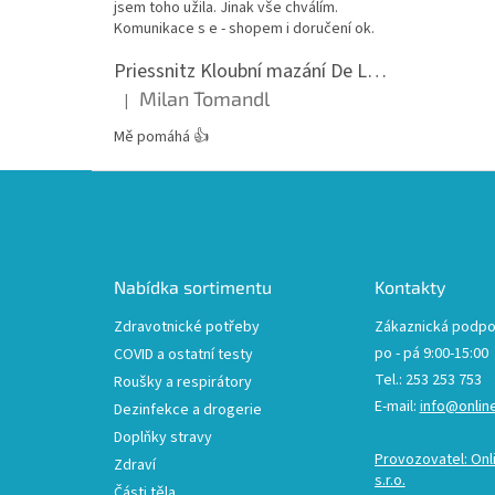
jsem toho užila. Jinak vše chválím.
Komunikace s e - shopem i doručení ok.
Priessnitz Kloubní mazání De Luxe, 200ml
Milan Tomandl
|
Hodnocení produktu je 5 z 5 hvězdiček.
Mě pomáhá 👍
Z
á
p
a
t
Nabídka sortimentu
Kontakty
í
Zdravotnické potřeby
Zákaznická podpo
po - pá 9:00-15:00
COVID a ostatní testy
Tel.: 253 253 753
Roušky a respirátory
E-mail:
info@onlin
Dezinfekce a drogerie
Doplňky stravy
Provozovatel: Onl
Zdraví
s.r.o.
Části těla