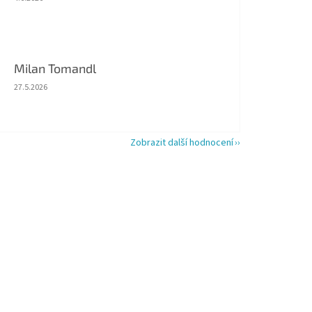
Milan Tomandl
Hodnocení obchodu je 5 z 5 hvězdiček.
27.5.2026
Zobrazit další hodnocení