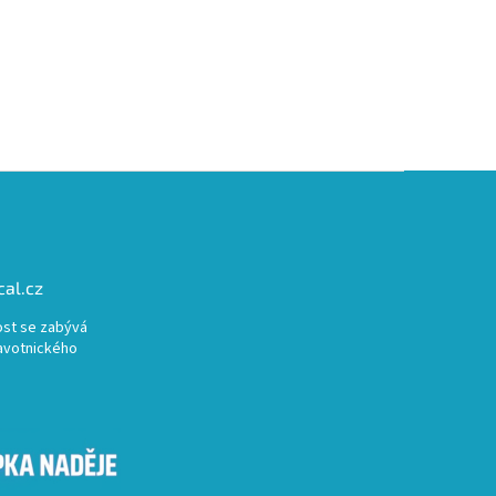
al.cz
st se zabývá
avotnického