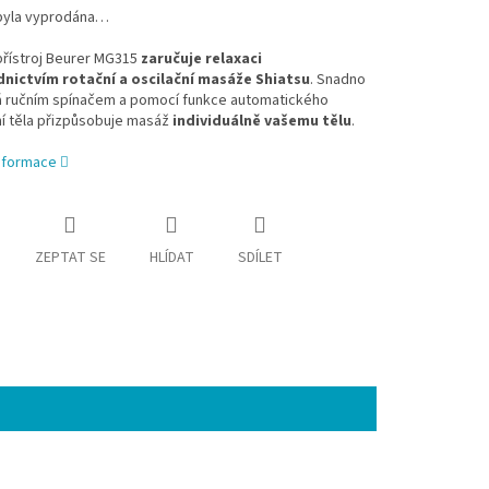
byla vyprodána…
přístroj Beurer MG315
zaručuje relaxaci
nictvím rotační a oscilační masáže Shiatsu
. Snadno
á ručním spínačem a pomocí funkce automatického
í těla přizpůsobuje masáž
individuálně vašemu tělu
.
informace
ZEPTAT SE
HLÍDAT
SDÍLET