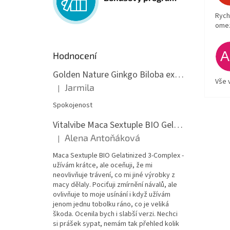
Rych
ome
Hodnocení
Golden Nature Ginkgo Biloba extrakt 50:1 60mg, 100 kapslí
Vše 
Jarmila
|
Hodnocení produktu je 5 z 5 hvězdiček.
Spokojenost
Vitalvibe Maca Sextuple BIO Gelatinized 3-Complex, 60 kapslí
Alena Antoňáková
|
Hodnocení produktu je 5 z 5 hvězdiček.
Maca Sextuple BIO Gelatinized 3-Complex -
užívám krátce, ale oceňuji, že mi
neovlivňuje trávení, co mi jiné výrobky z
macy dělaly. Pociťuji zmírnění návalů, ale
ovlivňuje to moje usínání i když užívám
jenom jednu tobolku ráno, co je veliká
škoda. Ocenila bych i slabší verzi. Nechci
si prášek sypat, nemám tak přehled kolik