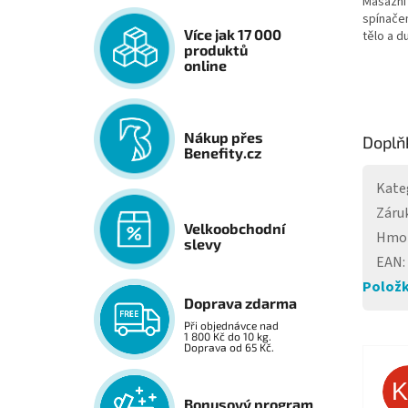
Masážní 
spínačem
Více jak 17 000
tělo a d
produktů
online
Nákup přes
Doplň
Benefity.cz
Kate
Záru
Velkoobchodní
Hmo
slevy
EAN
:
Položk
Doprava zdarma
Při objednávce nad
1 800 Kč do 10 kg.
Doprava od 65 Kč.
Bonusový program