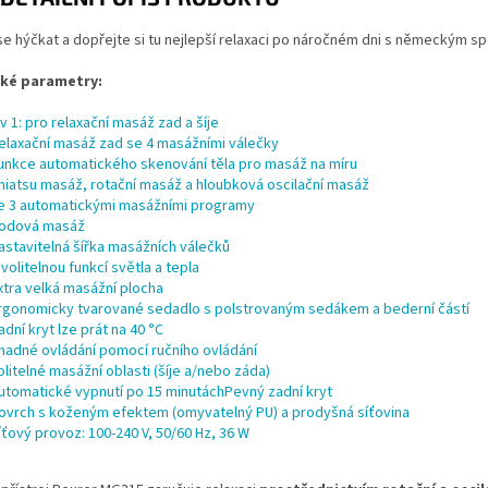
e hýčkat a dopřejte si tu nejlepší relaxaci po náročném dni s německým s
cké parametry:
 v 1: pro relaxační masáž zad a šíje
elaxační masáž zad se 4 masážními válečky
unkce automatického skenování těla pro masáž na míru
hiatsu masáž, rotační masáž a hloubková oscilační masáž
e 3 automatickými masážními programy
odová masáž
astavitelná šířka masážních válečků
 volitelnou funkcí světla a tepla
xtra velká masážní plocha
rgonomicky tvarované sedadlo s polstrovaným sedákem a bederní částí
adní kryt lze prát na 40 °C
nadné ovládání pomocí ručního ovládání
olitelné masážní oblasti (šíje a/nebo záda)
utomatické vypnutí po 15 minutáchPevný zadní kryt
ovrch s koženým efektem (omyvatelný PU) a prodyšná síťovina
íťový provoz: 100-240 V, 50/60 Hz, 36 W