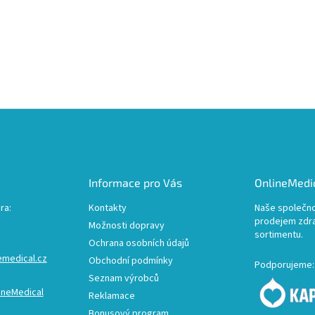
Informace pro Vás
OnlineMedic
ra:
Kontakty
Naše společno
prodejem zdr
Možnosti dopravy
sortimentu.
Ochrana osobních údajů
emedical.cz
Obchodní podmínky
Podporujeme:
Seznam výrobců
ineMedical
Reklamace
Bonusový program