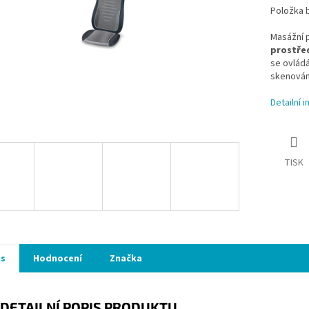
Položka 
Masážní 
prostřed
se ovlád
skenován
Detailní 
TISK
is
Hodnocení
Značka
DETAILNÍ POPIS PRODUKTU