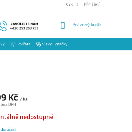
KARIERA
CZK
Přihlášení
NÁKUPNÍ
Prázdný košík
KOŠÍK
bky
Zvířata
Slevy
Značky
99 Kč
/ ks
 bez DPH
tálně nedostupné
 doručení