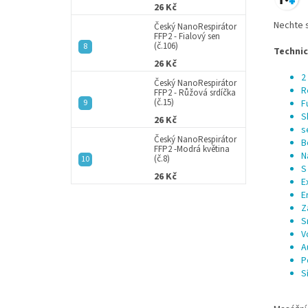
26 Kč
Nechte s
Český NanoRespirátor
FFP2 - Fialový sen
(č.106)
Techni
26 Kč
2
Český NanoRespirátor
R
FFP2 - Růžová srdíčka
(č.15)
F
S
26 Kč
s
Český NanoRespirátor
B
FFP2 -Modrá květina
N
(č.8)
S
26 Kč
E
E
Z
S
V
A
P
S