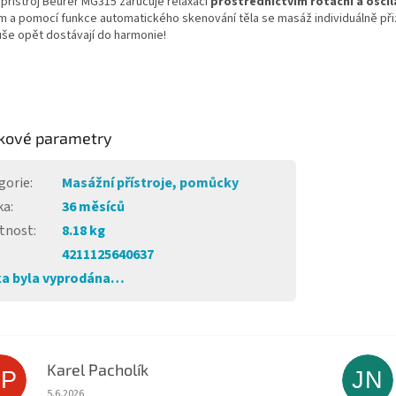
přístroj Beurer MG315 zaručuje relaxaci
prostřednictvím rotační a osci
 a pomocí funkce automatického skenování těla se masáž individuálně přiz
uše opět dostávají do harmonie!
kové parametry
gorie
:
Masážní přístroje, pomůcky
ka
:
36 měsíců
tnost
:
8.18 kg
4211125640637
a byla vyprodána…
Karel Pacholík
KP
JN
Hodnocení obchodu je 4 z 5 hvězdiček.
5.6.2026