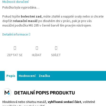
Možnosti doručení
Položka byla vyprodána…
Pokud trpíte
bolestmi zad,
máte ztuhlé a napjaté svaly nebo si chcete
dopřát
relaxační masáž
po dlouhém dni v práci, pak je pro vás
masážní podložka MG 295 v černé barvě tím pravým nástrojem.
Detailní informace
ZEPTAT SE
HLÍDAT
SDÍLET
Popis
Hodnocení
Značka
DETAILNÍ POPIS PRODUKTU
Hloubková nebo shiatsu masáž,
vyhřívaná sedací část
, volitelné