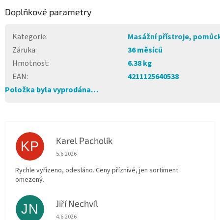
Doplňkové parametry
Kategorie
:
Masážní přístroje, pomůc
Záruka
:
36 měsíců
Hmotnost
:
6.38 kg
EAN
:
4211125640538
Položka byla vyprodána…
Karel Pacholík
KP
Hodnocení obchodu je 4 z 5 hvězdiček.
5.6.2026
Rychle vyřízeno, odesláno. Ceny příznivé, jen sortiment
omezený.
Jiří Nechvíl
JN
Hodnocení obchodu je 5 z 5 hvězdiček.
4.6.2026