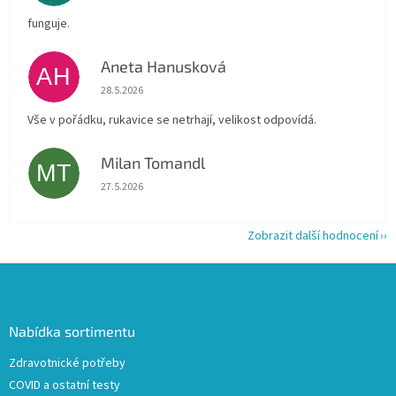
funguje.
Aneta Hanusková
AH
Hodnocení obchodu je 5 z 5 hvězdiček.
28.5.2026
Vše v pořádku, rukavice se netrhají, velikost odpovídá.
Milan Tomandl
MT
Hodnocení obchodu je 5 z 5 hvězdiček.
27.5.2026
Zobrazit další hodnocení
Z
á
p
a
Nabídka sortimentu
t
Zdravotnické potřeby
í
COVID a ostatní testy