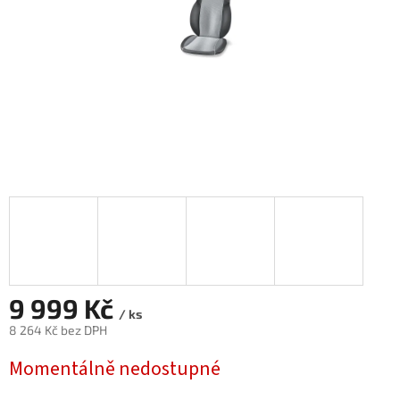
9 999 Kč
/ ks
8 264 Kč bez DPH
Měrná
Momentálně nedostupné
cena: