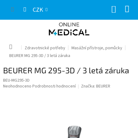
Přejít
NÁKUP
na
CZK
obsah
KOŠÍK
Domů
Zdravotnické potřeby
Masážní přístroje, pomůcky
BEURER MG 295-3D / 3 letá záruka
BEURER MG 295-3D / 3 letá záruka
BEU-MG295-3D
Průměrné
Neohodnoceno
Podrobnosti hodnocení
Značka:
BEURER
hodnocení
produktu
je
0,0
z
5
hvězdiček.