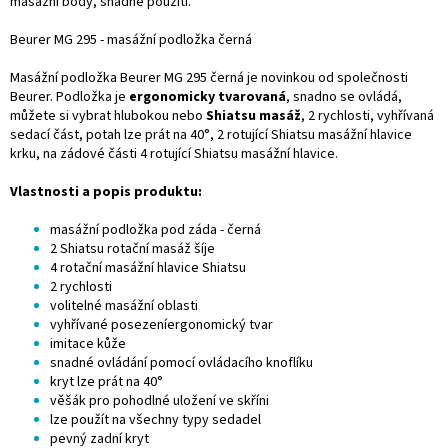
masážní body, snadné použití.
Beurer MG 295 - masážní podložka černá
Masážní podložka Beurer MG 295 černá je novinkou od společnosti
Beurer. Podložka je
ergonomicky tvarovaná
, snadno se ovládá,
můžete si vybrat hlubokou nebo
Shiatsu masáž
, 2 rychlosti, vyhřívaná
sedací část, potah lze prát na 40°, 2 rotující Shiatsu masážní hlavice
krku, na zádové části 4 rotující Shiatsu masážní hlavice.
Vlastnosti a popis produktu:
masážní podložka pod záda - černá
2 Shiatsu rotační masáž šíje
4 rotační masážní hlavice Shiatsu
2 rychlosti
volitelné masážní oblasti
vyhřívané posezeníergonomický tvar
imitace kůže
snadné ovládání pomocí ovládacího knoflíku
kryt lze prát na 40°
věšák pro pohodlné uložení ve skříni
lze použít na všechny typy sedadel
pevný zadní kryt