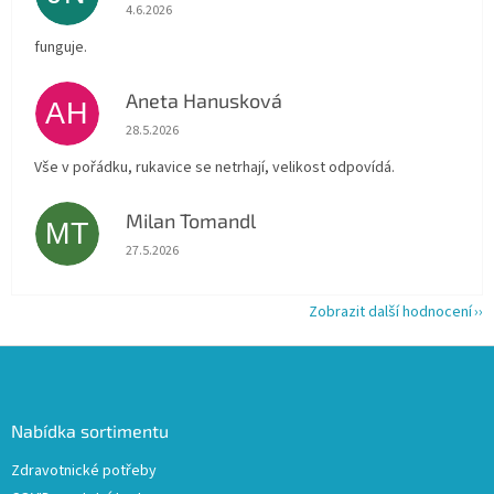
Hodnocení obchodu je 5 z 5 hvězdiček.
4.6.2026
funguje.
Aneta Hanusková
AH
Hodnocení obchodu je 5 z 5 hvězdiček.
28.5.2026
Vše v pořádku, rukavice se netrhají, velikost odpovídá.
Milan Tomandl
MT
Hodnocení obchodu je 5 z 5 hvězdiček.
27.5.2026
Zobrazit další hodnocení
Z
á
p
a
Nabídka sortimentu
t
Zdravotnické potřeby
í