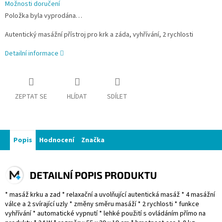
Možnosti doručení
Položka byla vyprodána…
Autentický masážní přístroj pro krk a záda, vyhřívání, 2 rychlosti
Detailní informace
ZEPTAT SE
HLÍDAT
SDÍLET
Popis
Hodnocení
Značka
DETAILNÍ POPIS PRODUKTU
* masáž krku a zad * relaxační a uvolňující autentická masáž * 4 masážní
válce a 2 svírající uzly * změny směru masáží * 2 rychlosti * funkce
vyhřívání * automatické vypnutí * lehké použití s ovládáním přímo na