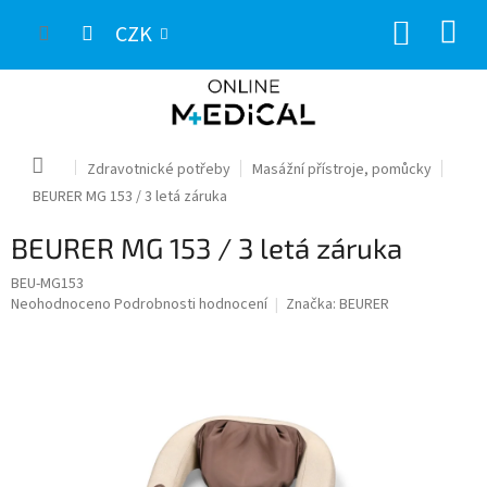
Přejít
NÁKUP
na
CZK
obsah
KOŠÍK
Domů
Zdravotnické potřeby
Masážní přístroje, pomůcky
BEURER MG 153 / 3 letá záruka
BEURER MG 153 / 3 letá záruka
BEU-MG153
Průměrné
Neohodnoceno
Podrobnosti hodnocení
Značka:
BEURER
hodnocení
produktu
je
0,0
z
5
hvězdiček.