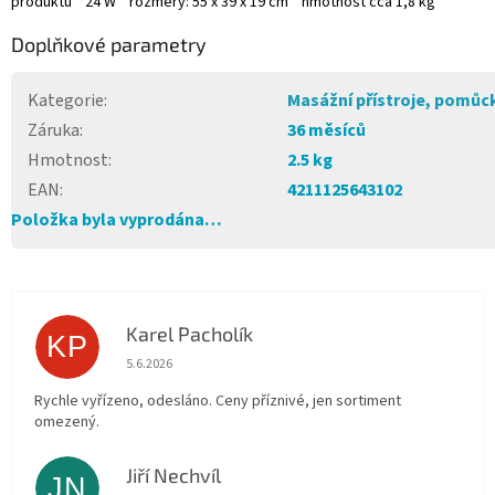
produktu * 24 W * rozměry: 55 x 39 x 19 cm * hmotnost cca 1,8 kg
Doplňkové parametry
Kategorie
:
Masážní přístroje, pomůc
Záruka
:
36 měsíců
Hmotnost
:
2.5 kg
EAN
:
4211125643102
Položka byla vyprodána…
Karel Pacholík
KP
Hodnocení obchodu je 4 z 5 hvězdiček.
5.6.2026
Rychle vyřízeno, odesláno. Ceny příznivé, jen sortiment
omezený.
Jiří Nechvíl
JN