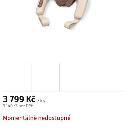
3 799 Kč
/ ks
3 140 Kč bez DPH
Měrná
Momentálně nedostupné
cena: