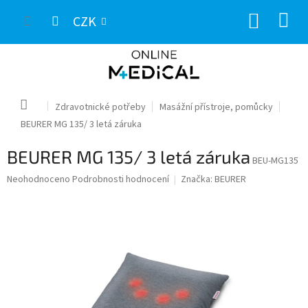
Přejít
NÁKUP
na
CZK
obsah
KOŠÍK
Domů
Zdravotnické potřeby
Masážní přístroje, pomůcky
BEURER MG 135/ 3 letá záruka
BEURER MG 135/ 3 letá záruka
BEU-MG135
Průměrné
Neohodnoceno
Podrobnosti hodnocení
Značka:
BEURER
hodnocení
produktu
je
0,0
z
5
hvězdiček.