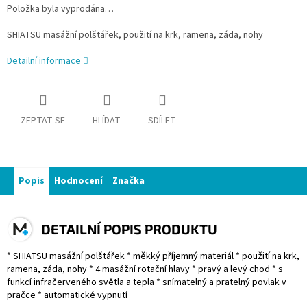
Položka byla vyprodána…
SHIATSU masážní polštářek, použití na krk, ramena, záda, nohy
Detailní informace
ZEPTAT SE
HLÍDAT
SDÍLET
Popis
Hodnocení
Značka
DETAILNÍ POPIS PRODUKTU
* SHIATSU masážní polštářek * měkký příjemný materiál * použití na krk,
ramena, záda, nohy * 4 masážní rotační hlavy * pravý a levý chod * s
funkcí infračerveného světla a tepla * snímatelný a pratelný povlak v
pračce * automatické vypnutí