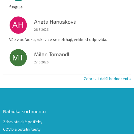
funguje.
Aneta Hanusková
AH
Hodnocení obchodu je 5 z 5 hvězdiček.
28.5.2026
Vše v pořádku, rukavice se netrhají, velikost odpovídá.
Milan Tomandl
MT
Hodnocení obchodu je 5 z 5 hvězdiček.
27.5.2026
Zobrazit další hodnocení
Z
á
p
a
Nabídka sortimentu
t
Zdravotnické potřeby
í
COVID a ostatní testy