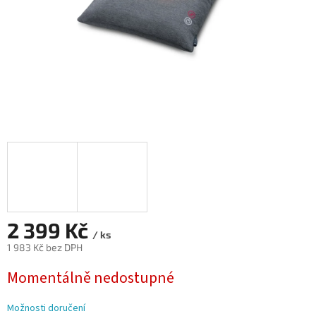
2 399 Kč
/ ks
1 983 Kč bez DPH
Měrná
Momentálně nedostupné
cena:
Možnosti doručení