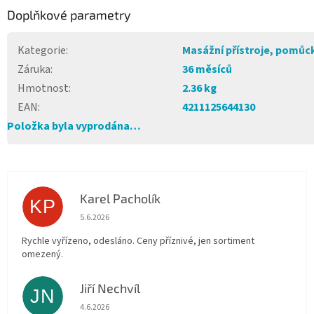
Doplňkové parametry
Kategorie
:
Masážní přístroje, pomůc
Záruka
:
36 měsíců
Hmotnost
:
2.36 kg
EAN
:
4211125644130
Položka byla vyprodána…
Karel Pacholík
KP
Hodnocení obchodu je 4 z 5 hvězdiček.
5.6.2026
Rychle vyřízeno, odesláno. Ceny příznivé, jen sortiment
omezený.
Jiří Nechvíl
JN
Hodnocení obchodu je 5 z 5 hvězdiček.
4.6.2026