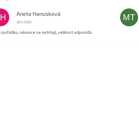
Aneta Hanusková
AH
MT
Hodnocení obchodu je 5 z 5 hvězdiček.
28.5.2026
v pořádku, rukavice se netrhají, velikost odpovídá.