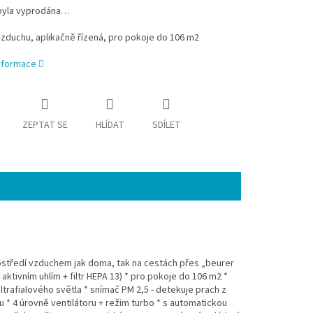
byla vyprodána…
vzduchu, aplikačně řízená, pro pokoje do 106 m2
informace
ZEPTAT SE
HLÍDAT
SDÍLET
rostředí vzduchem jak doma, tak na cestách přes „beurer
 aktivním uhlím + filtr HEPA 13) * pro pokoje do 106 m2 *
trafialového světla * snímač PM 2,5 - detekuje prach z
u * 4 úrovně ventilátoru + režim turbo * s automatickou