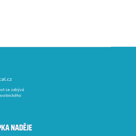
al.cz
st se zabývá
avotnického