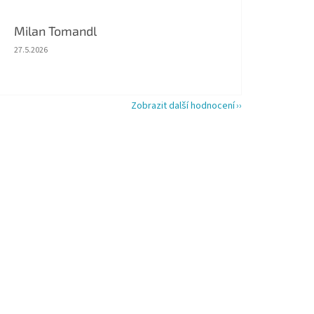
Milan Tomandl
Hodnocení obchodu je 5 z 5 hvězdiček.
27.5.2026
Zobrazit další hodnocení