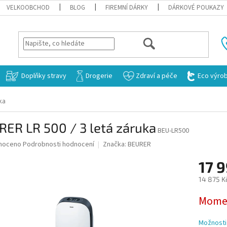
VELKOOBCHOD
BLOG
FIREMNÍ DÁRKY
DÁRKOVÉ POUKAZY
HLEDAT
Doplňky stravy
Drogerie
Zdraví a péče
Eco výro
ka
ER LR 500 / 3 letá záruka
BEU-LR500
né
noceno
Podrobnosti hodnocení
Značka:
BEURER
ní
17 
u
14 875 K
Měrná
Momen
cena:
ek.
Možnosti