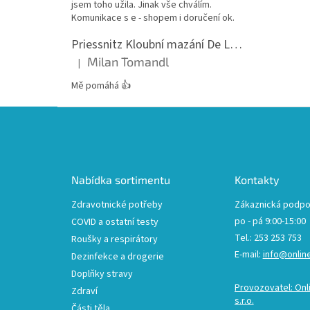
jsem toho užila. Jinak vše chválím.
Komunikace s e - shopem i doručení ok.
Priessnitz Kloubní mazání De Luxe, 200ml
Milan Tomandl
|
Hodnocení produktu je 5 z 5 hvězdiček.
Mě pomáhá 👍
Z
á
p
a
t
Nabídka sortimentu
Kontakty
í
Zdravotnické potřeby
Zákaznická podpo
po - pá 9:00-15:00
COVID a ostatní testy
Tel.: 253 253 753
Roušky a respirátory
E-mail:
info@onlin
Dezinfekce a drogerie
Doplňky stravy
Provozovatel: Onl
Zdraví
s.r.o.
Části těla