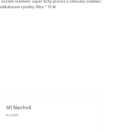
 s nočním režimem: super tichý provoz a stmívaný ovládací
 indikátorem výměny filtru * 75 W
Jiří Nechvíl
Hodnocení obchodu je 5 z 5 hvězdiček.
4.6.2026