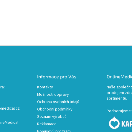
Informace pro Vás
OnlineMedic
ra:
Kontakty
Naše společno
prodejem zdr
Možnosti dopravy
sortimentu.
Ochrana osobních údajů
emedical.cz
Obchodní podmínky
Podporujeme:
Seznam výrobců
ineMedical
Reklamace
Bonusový program