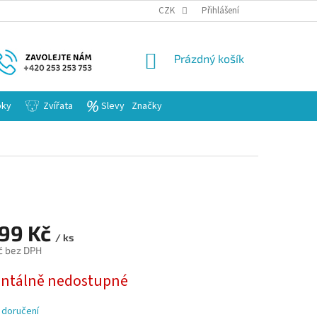
KARIERA
CZK
Přihlášení
NÁKUPNÍ
Prázdný košík
KOŠÍK
bky
Zvířata
Slevy
Značky
999 Kč
/ ks
č bez DPH
tálně nedostupné
 doručení