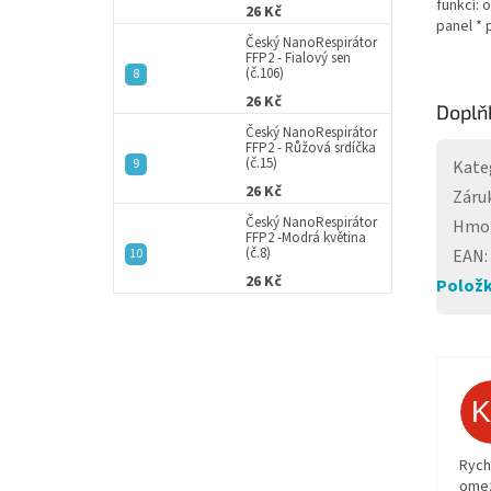
funkcí: 
26 Kč
panel * 
Český NanoRespirátor
FFP2 - Fialový sen
(č.106)
26 Kč
Doplň
Český NanoRespirátor
FFP2 - Růžová srdíčka
(č.15)
Kate
26 Kč
Záru
Český NanoRespirátor
Hmo
FFP2 -Modrá květina
(č.8)
EAN
:
26 Kč
Položk
Rych
ome