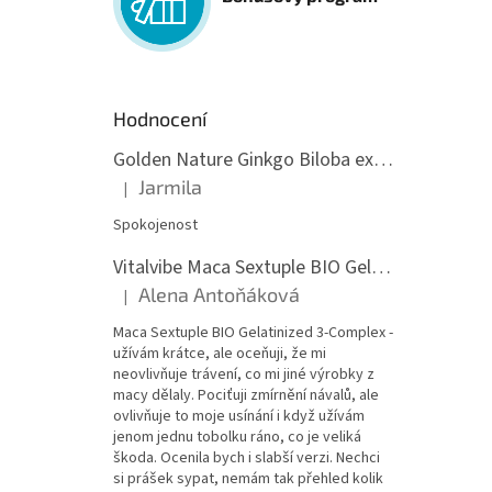
Hodnocení
Golden Nature Ginkgo Biloba extrakt 50:1 60mg, 100 kapslí
Jarmila
|
Hodnocení produktu je 5 z 5 hvězdiček.
Spokojenost
Vitalvibe Maca Sextuple BIO Gelatinized 3-Complex, 60 kapslí
Alena Antoňáková
|
Hodnocení produktu je 5 z 5 hvězdiček.
Maca Sextuple BIO Gelatinized 3-Complex -
užívám krátce, ale oceňuji, že mi
neovlivňuje trávení, co mi jiné výrobky z
macy dělaly. Pociťuji zmírnění návalů, ale
ovlivňuje to moje usínání i když užívám
jenom jednu tobolku ráno, co je veliká
škoda. Ocenila bych i slabší verzi. Nechci
si prášek sypat, nemám tak přehled kolik