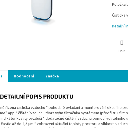
Položka 
Čistička 
Detailní 
TISK
is
Hodnocení
Značka
DETAILNÍ POPIS PRODUKTU
čně řízená čistička vzduchu * pohodlné ovládání a monitorování okolního p
e'' app * čištění vzduchu třívrstvým filtračním systémem (předfiltr + filtr s
indikátor kvality ovzduší * dodatečné čištění vzduchu pomocí volitelného ul
částic až do 2,5 µm * zobrazení aktuální teploty prostoru a vlhkosti vzduch