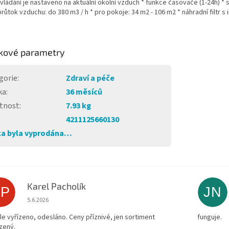
ovládání je nastaveno na aktuální okolní vzduch * funkce časovače (1-24h) *
průtok vzduchu: do 380 m3 / h * pro pokoje: 34 m2 - 106 m2 * náhradní filtr s
kové parametry
gorie
:
Zdraví a péče
ka
:
36 měsíců
tnost
:
7.93 kg
4211125660130
a byla vyprodána…
Karel Pacholík
KP
JN
Hodnocení obchodu je 4 z 5 hvězdiček.
5.6.2026
le vyřízeno, odesláno. Ceny příznivé, jen sortiment
funguje.
zený.