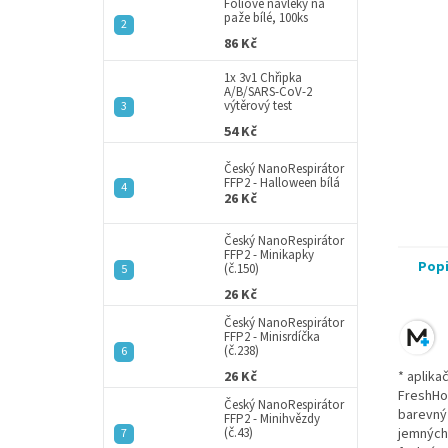
a
Fóliové návleky na
paže bílé, 100ks
n
86 Kč
e
l
1x 3v1 Chřipka
A/B/SARS-CoV-2
výtěrový test
54 Kč
Český NanoRespirátor
FFP2 - Halloween bílá
26 Kč
Český NanoRespirátor
FFP2 - Minikapky
Pop
(č.150)
26 Kč
Český NanoRespirátor
FFP2 - Minisrdíčka
(č.238)
26 Kč
* aplika
FreshHom
Český NanoRespirátor
barevný 
FFP2 - Minihvězdy
(č.43)
jemných 