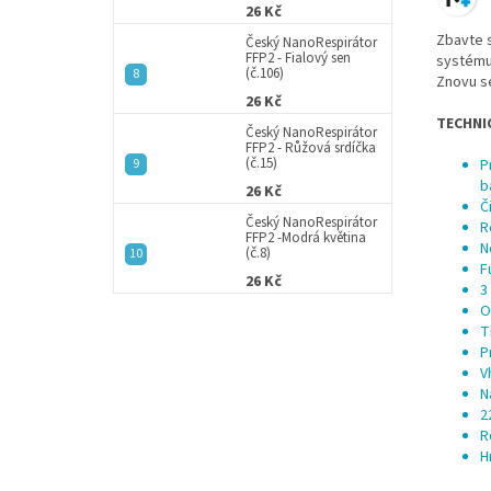
26 Kč
Zbavte s
Český NanoRespirátor
FFP2 - Fialový sen
systému
(č.106)
Znovu s
26 Kč
TECHNIC
Český NanoRespirátor
FFP2 - Růžová srdíčka
(č.15)
P
b
26 Kč
Č
Český NanoRespirátor
R
FFP2 -Modrá květina
N
(č.8)
F
26 Kč
3
O
T
P
V
N
2
R
H