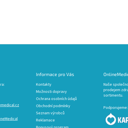
Informace pro Vás
OnlineMedic
ra:
Kontakty
Naše společno
prodejem zdr
Možnosti dopravy
sortimentu.
Ochrana osobních údajů
emedical.cz
Obchodní podmínky
Podporujeme:
Seznam výrobců
ineMedical
Reklamace
Bonusový program