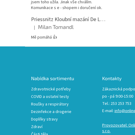
jsem toho užila. Jinak vše chválím.
Komunikace s e - shopem i doručení ok.
Priessnitz Kloubní mazání De Luxe, 200ml
Milan Tomandl
|
Hodnocení produktu je 5 z 5 hvězdiček.
Mě pomáhá 👍
Z
á
p
a
t
Nabídka sortimentu
Kontakty
í
Zdravotnické potřeby
Zákaznická podpo
po - pá 9:00-15:00
COVID a ostatní testy
Tel.: 253 253 753
Roušky a respirátory
E-mail:
info@onlin
Dezinfekce a drogerie
Doplňky stravy
Provozovatel: Onl
Zdraví
s.r.o.
Části těla