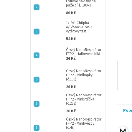
a
Fóliové návleky na
paže bílé, 100ks
n
86 Kč
e
l
1x 3v1 Chřipka
A/B/SARS-CoV-2
výtěrový test
54 Kč
Český NanoRespirátor
FFP2 - Halloween bílá
26 Kč
Český NanoRespirátor
FFP2 - Minikapky
(č.150)
26 Kč
Český NanoRespirátor
FFP2 - Minisrdíčka
(č.238)
Pop
26 Kč
Český NanoRespirátor
FFP2 - Minihvězdy
(č.43)