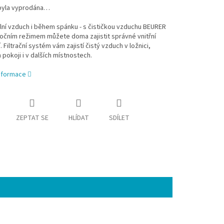
byla vyprodána…
lní vzduch i během spánku - s čističkou vzduchu BEURER
očním režimem můžete doma zajistit správné vnitřní
. Filtrační systém vám zajistí čistý vzduch v ložnici,
pokoji i v dalších místnostech.
informace
ZEPTAT SE
HLÍDAT
SDÍLET