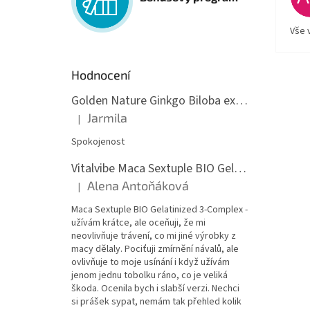
Vše 
Hodnocení
Golden Nature Ginkgo Biloba extrakt 50:1 60mg, 100 kapslí
Jarmila
|
Hodnocení produktu je 5 z 5 hvězdiček.
Spokojenost
Vitalvibe Maca Sextuple BIO Gelatinized 3-Complex, 60 kapslí
Alena Antoňáková
|
Hodnocení produktu je 5 z 5 hvězdiček.
Maca Sextuple BIO Gelatinized 3-Complex -
užívám krátce, ale oceňuji, že mi
neovlivňuje trávení, co mi jiné výrobky z
macy dělaly. Pociťuji zmírnění návalů, ale
ovlivňuje to moje usínání i když užívám
jenom jednu tobolku ráno, co je veliká
škoda. Ocenila bych i slabší verzi. Nechci
si prášek sypat, nemám tak přehled kolik