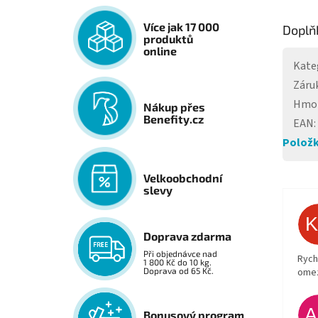
Více jak 17 000
Doplň
produktů
online
Kate
Záru
Hmo
Nákup přes
Benefity.cz
EAN
:
Položk
Velkoobchodní
slevy
Doprava zdarma
Při objednávce nad
Rych
1 800 Kč do 10 kg.
ome
Doprava od 65 Kč.
Bonusový program