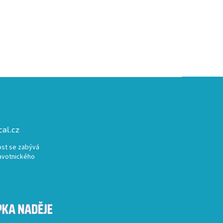
al.cz
st se zabývá
avotnického