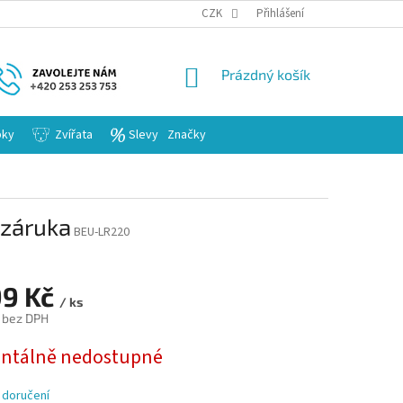
KARIERA
CZK
Přihlášení
NÁKUPNÍ
Prázdný košík
KOŠÍK
bky
Zvířata
Slevy
Značky
 záruka
BEU-LR220
99 Kč
/ ks
 bez DPH
tálně nedostupné
 doručení