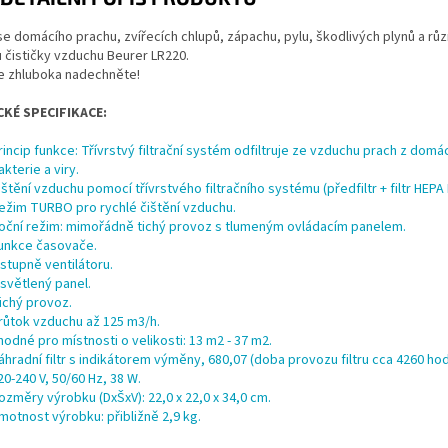
e domácího prachu, zvířecích chlupů, zápachu, pylu, škodlivých plynů a různ
 čističky vzduchu Beurer LR220.
e zhluboka nadechněte!
KÉ SPECIFIKACE:
rincip funkce: Třívrstvý filtrační systém odfiltruje ze vzduchu prach z domác
akterie a viry.
ištění vzduchu pomocí třívrstvého filtračního systému (předfiltr + filtr HEPA H
ežim TURBO pro rychlé čištění vzduchu.
oční režim: mimořádně tichý provoz s tlumeným ovládacím panelem.
unkce časovače.
 stupně ventilátoru.
světlený panel.
ichý provoz.
růtok vzduchu až 125 m3/h.
hodné pro místnosti o velikosti: 13 m2 - 37 m2.
áhradní filtr s indikátorem výměny, 680,07 (doba provozu filtru cca 4260 hod
20-240 V, 50/60 Hz, 38 W.
ozměry výrobku (DxŠxV): 22,0 x 22,0 x 34,0 cm.
motnost výrobku: přibližně 2,9 kg.