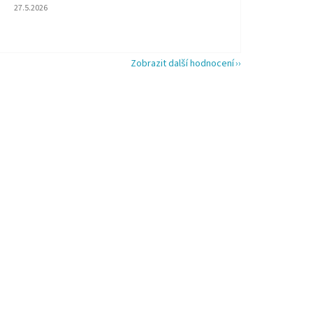
Hodnocení obchodu je 5 z 5 hvězdiček.
27.5.2026
Zobrazit další hodnocení