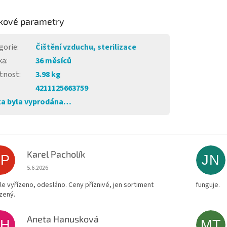
kové parametry
gorie
:
Čištění vzduchu, sterilizace
ka
:
36 měsíců
tnost
:
3.98 kg
4211125663759
a byla vyprodána…
Karel Pacholík
KP
JN
Hodnocení obchodu je 4 z 5 hvězdiček.
5.6.2026
le vyřízeno, odesláno. Ceny příznivé, jen sortiment
funguje.
zený.
Aneta Hanusková
AH
MT