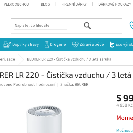
VELKOOBCHOD
BLOG
FIREMNÍ DÁRKY
DÁRKOVÉ POUKAZY
HLEDAT
Doplňky stravy
Drogerie
Zdraví a péče
Eco výro
erilizace
BEURER LR 220 - Čistička vzduchu / 3 letá záruka
ER LR 220 - Čistička vzduchu / 3 letá
né
noceno
Podrobnosti hodnocení
Značka:
BEURER
ní
5 9
u
4 958 Kč
Měrná
Momen
cena:
ek.
Možnosti