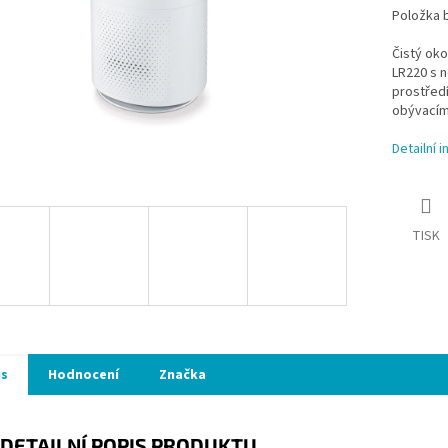
Položka 
Čistý oko
LR220 s n
prostředí
obývacím 
Detailní 
TISK
is
Hodnocení
Značka
DETAILNÍ POPIS PRODUKTU