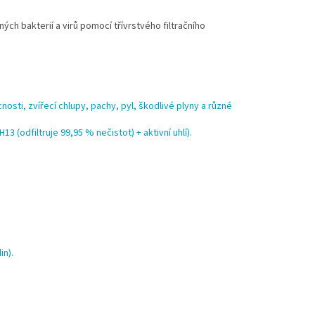
ých bakterií a virů pomocí třívrstvého filtračního
nosti, zvířecí chlupy, pachy, pyl, škodlivé plyny a různé
13 (odfiltruje 99,95 % nečistot) + aktivní uhlí).
in).