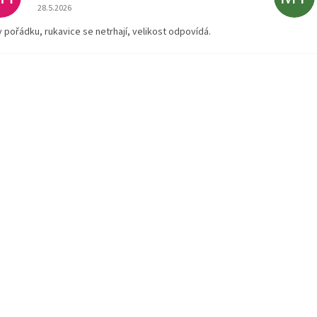
Hodnocení obchodu je 5 z 5 hvězdiček.
28.5.2026
v pořádku, rukavice se netrhají, velikost odpovídá.