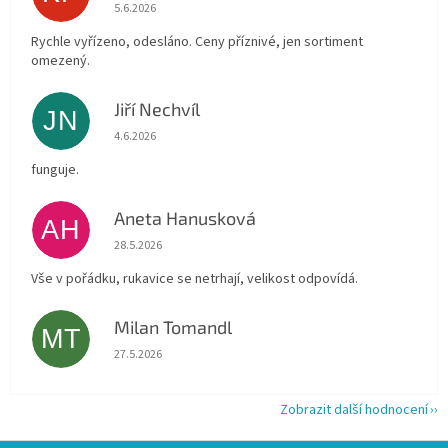
Hodnocení obchodu je 4 z 5 hvězdiček.
5.6.2026
Rychle vyřízeno, odesláno. Ceny příznivé, jen sortiment
omezený.
Jiří Nechvíl
JN
Hodnocení obchodu je 5 z 5 hvězdiček.
4.6.2026
funguje.
Aneta Hanusková
AH
Hodnocení obchodu je 5 z 5 hvězdiček.
28.5.2026
Vše v pořádku, rukavice se netrhají, velikost odpovídá.
Milan Tomandl
MT
Hodnocení obchodu je 5 z 5 hvězdiček.
27.5.2026
Zobrazit další hodnocení