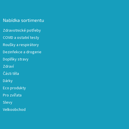
Z
á
p
a
Nabídka sortimentu
t
Zdravotnické potřeby
í
COVID a ostatní testy
Roušky a respirátory
Dezinfekce a drogerie
Doplňky stravy
Zdraví
Části těla
Dárky
Eco produkty
Pro zvířata
Slevy
Velkoobchod