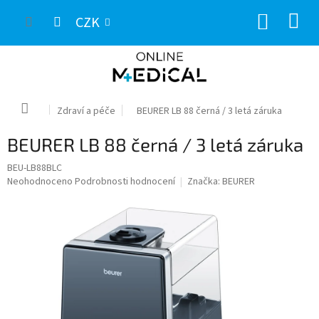
Přejít
NÁKUP
na
CZK
obsah
KOŠÍK
Domů
Zdraví a péče
BEURER LB 88 černá / 3 letá záruka
BEURER LB 88 černá / 3 letá záruka
BEU-LB88BLC
Průměrné
Neohodnoceno
Podrobnosti hodnocení
Značka:
BEURER
hodnocení
produktu
je
0,0
z
5
hvězdiček.