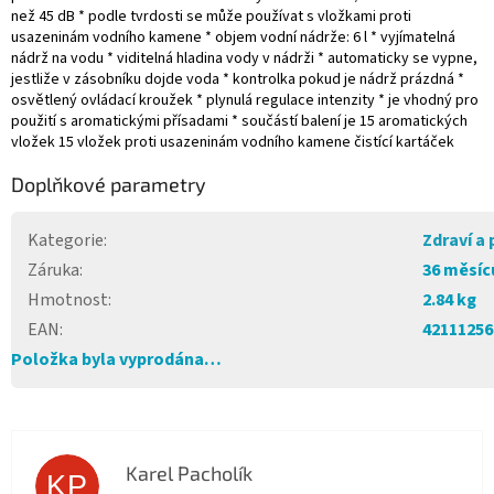
než 45 dB * podle tvrdosti se může používat s vložkami proti
usazeninám vodního kamene * objem vodní nádrže: 6 l * vyjímatelná
nádrž na vodu * viditelná hladina vody v nádrži * automaticky se vypne,
jestliže v zásobníku dojde voda * kontrolka pokud je nádrž prázdná *
osvětlený ovládací kroužek * plynulá regulace intenzity * je vhodný pro
použití s aromatickými přísadami * součástí balení je 15 aromatických
vložek 15 vložek proti usazeninám vodního kamene čistící kartáček
Doplňkové parametry
Kategorie
:
Zdraví a
Záruka
:
36 měsíc
Hmotnost
:
2.84 kg
EAN
:
42111256
Položka byla vyprodána…
Karel Pacholík
KP