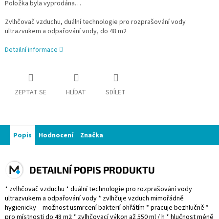
Položka byla vyprodána…
Zvlhčovač vzduchu, duální technologie pro rozprašování vody
ultrazvukem a odpařování vody, do 48 m2
Detailní informace
ZEPTAT SE
HLÍDAT
SDÍLET
Popis
Hodnocení
Značka
DETAILNÍ POPIS PRODUKTU
* zvlhčovač vzduchu * duální technologie pro rozprašování vody
ultrazvukem a odpařování vody * zvlhčuje vzduch mimořádně
hygienicky – možnost usmrcení bakterií ohřátím * pracuje bezhlučně *
pro místnosti do 48 m2 * zvlhčovací výkon až 550 ml / h * hlučnost méně