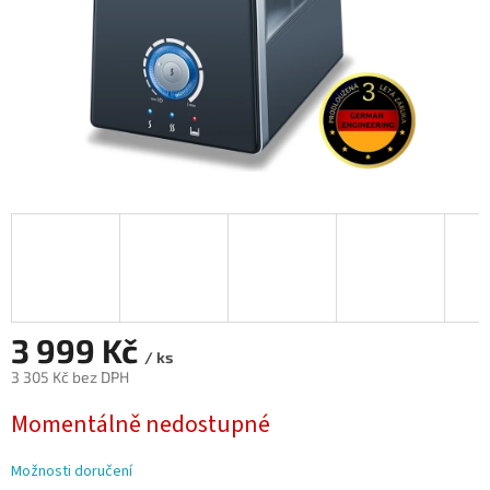
3 999 Kč
/ ks
3 305 Kč bez DPH
Měrná
Momentálně nedostupné
cena:
Možnosti doručení