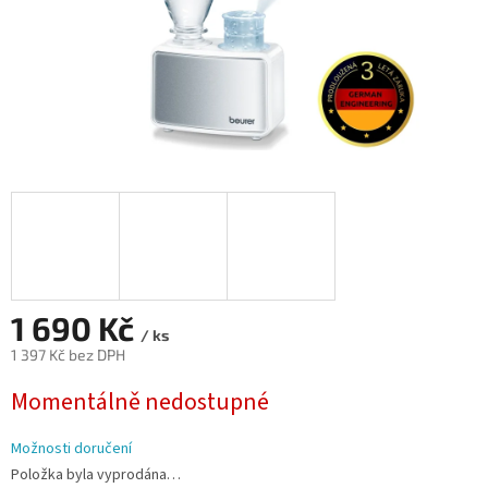
1 690 Kč
/ ks
1 397 Kč bez DPH
Měrná
Momentálně nedostupné
cena:
Možnosti doručení
Položka byla vyprodána…