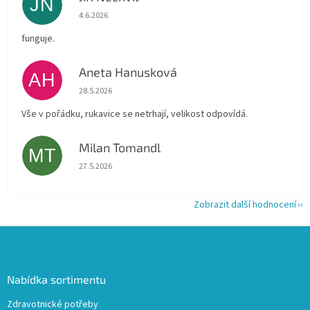
JN
Hodnocení obchodu je 5 z 5 hvězdiček.
4.6.2026
funguje.
Aneta Hanusková
AH
Hodnocení obchodu je 5 z 5 hvězdiček.
28.5.2026
Vše v pořádku, rukavice se netrhají, velikost odpovídá.
Milan Tomandl
MT
Hodnocení obchodu je 5 z 5 hvězdiček.
27.5.2026
Zobrazit další hodnocení
Z
á
p
a
Nabídka sortimentu
t
Zdravotnické potřeby
í