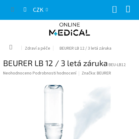
Přejít
NÁKUP
na
CZK
obsah
KOŠÍK
Domů
Zdraví a péče
BEURER LB 12 / 3 letá záruka
BEURER LB 12 / 3 letá záruka
BEU-LB12
Průměrné
Neohodnoceno
Podrobnosti hodnocení
Značka:
BEURER
hodnocení
produktu
je
0,0
z
5
hvězdiček.