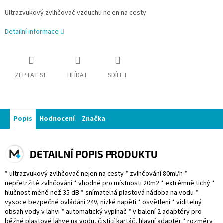
Ultrazvukový zvlhčovač vzduchu nejen na cesty
Detailní informace
ZEPTAT SE
HLÍDAT
SDÍLET
Popis
Hodnocení
Značka
DETAILNÍ POPIS PRODUKTU
* ultrazvukový zvlhčovač nejen na cesty * zvlhčování 80ml/h *
nepřetržité zvlhčování * vhodné pro místnosti 20m2 * extrémně tichý *
hlučnost méně než 35 dB * snímatelná plastová nádoba na vodu *
vysoce bezpečné ovládání 24V, nízké napětí * osvětlení * viditelný
obsah vody v lahvi * automatický vypínač * v balení 2 adaptéry pro
běžné plastové láhve na vodu, čistící kartáč, hlavní adaptér * rozměry