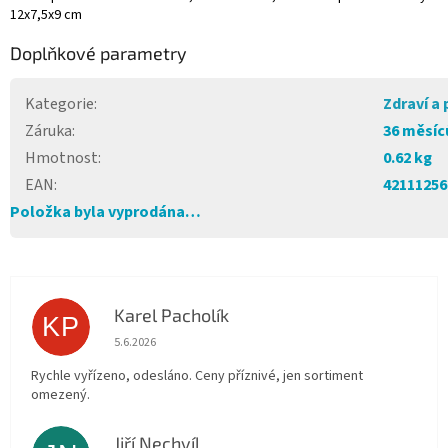
12x7,5x9 cm
Doplňkové parametry
Kategorie
:
Zdraví a
Záruka
:
36 měsíc
Hmotnost
:
0.62 kg
EAN
:
42111256
Položka byla vyprodána…
Karel Pacholík
KP
Hodnocení obchodu je 4 z 5 hvězdiček.
5.6.2026
Rychle vyřízeno, odesláno. Ceny příznivé, jen sortiment
omezený.
Jiří Nechvíl