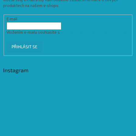
Vložte svůj e-mail a my vám budeme zasílat informace o nových
produktech na našem e-shopu.
E-mail
Vložením e-mailu souhlasíte s
podmínkami ochrany osobních údajů
PŘIHLÁSIT SE
Instagram