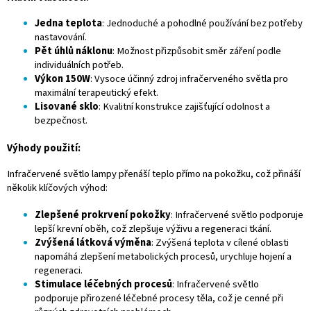
Jedna teplota
: Jednoduché a pohodlné používání bez potřeby
nastavování.
Pět úhlů náklonu
: Možnost přizpůsobit směr záření podle
individuálních potřeb.
Výkon 150W
: Vysoce účinný zdroj infračerveného světla pro
maximální terapeutický efekt.
Lisované sklo
: Kvalitní konstrukce zajišťující odolnost a
bezpečnost.
Výhody použití:
Infračervené světlo lampy přenáší teplo přímo na pokožku, což přináší
několik klíčových výhod:
Zlepšené prokrvení pokožky
: Infračervené světlo podporuje
lepší krevní oběh, což zlepšuje výživu a regeneraci tkání.
Zvýšená látková výměna
: Zvýšená teplota v cílené oblasti
napomáhá zlepšení metabolických procesů, urychluje hojení a
regeneraci.
Stimulace léčebných procesů
: Infračervené světlo
podporuje přirozené léčebné procesy těla, což je cenné při