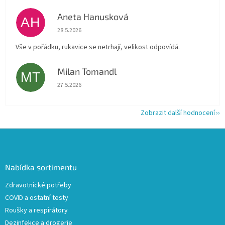
Aneta Hanusková
AH
Hodnocení obchodu je 5 z 5 hvězdiček.
28.5.2026
Vše v pořádku, rukavice se netrhají, velikost odpovídá.
Milan Tomandl
MT
Hodnocení obchodu je 5 z 5 hvězdiček.
27.5.2026
Zobrazit další hodnocení
Z
á
p
a
Nabídka sortimentu
t
Zdravotnické potřeby
í
COVID a ostatní testy
Roušky a respirátory
Dezinfekce a drogerie