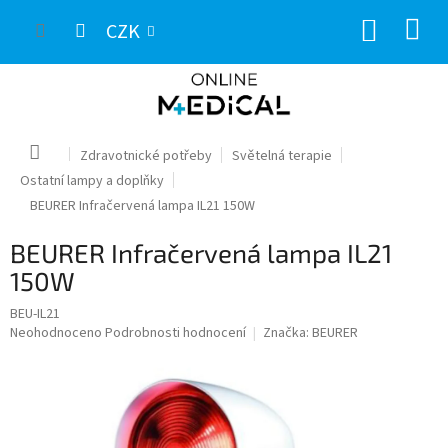
Přejít
NÁKUP
na
CZK
obsah
KOŠÍK
Domů
Zdravotnické potřeby
Světelná terapie
Ostatní lampy a doplňky
BEURER Infračervená lampa IL21 150W
BEURER Infračervená lampa IL21
150W
BEU-IL21
Průměrné
Neohodnoceno
Podrobnosti hodnocení
Značka:
BEURER
hodnocení
produktu
je
0,0
z
5