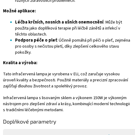
různých zdravotních problémech.
Možné aplikace:
Léčba krčních, nosních a ušních onemocnění
: Může být
použita jako doplňková terapie při léčbě zánětů a infekcí v
těchto oblastech.
Podpora péče o pleť
: Účinně pomáhá při péči o pleť, zejména
pro osoby s nečistou pletí, díky zlepšení celkového stavu
pokožky.
Kvalita a výroba:
Tato infračervená lampa je vyrobena v EU, což zaručuje vysokou
úroveň kvality a bezpečnosti. Použité materiály a precizní zpracování
zajišťují dlouhou životnost a spolehlivý provoz.
Infračervená lampa s lisovaným sklem a výkonem 150W je výkonným
nástrojem pro zlepšení zdraví a krásy, kombinující moderní technologii
s tradičními léčebnými metodami.
Doplňkové parametry