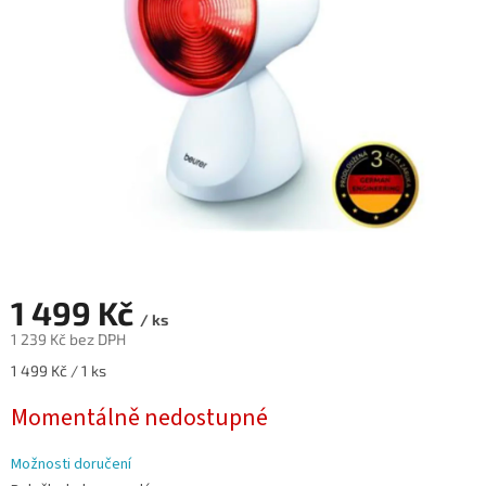
hvězdiček.
1 499 Kč
/ ks
1 239 Kč bez DPH
Měrná
1 499 Kč / 1 ks
cena:
Momentálně nedostupné
Možnosti doručení