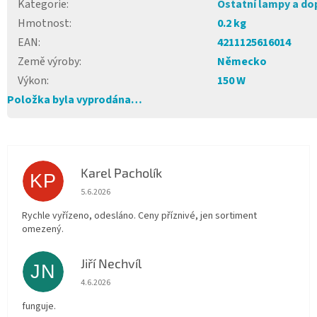
Kategorie
:
Ostatní lampy a do
Hmotnost
:
0.2 kg
EAN
:
4211125616014
Země výroby
:
Německo
Výkon
:
150 W
Položka byla vyprodána…
Karel Pacholík
KP
Hodnocení obchodu je 4 z 5 hvězdiček.
5.6.2026
Rychle vyřízeno, odesláno. Ceny příznivé, jen sortiment
omezený.
Jiří Nechvíl
JN
Hodnocení obchodu je 5 z 5 hvězdiček.
4.6.2026
funguje.