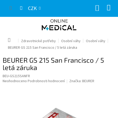
Přejít
NÁKUP
na
CZK
obsah
KOŠÍK
Domů
Zdravotnické potřeby
Osobní váhy
Osobní váhy
BEURER GS 215 San Francisco / 5 letá záruka
BEURER GS 215 San Francisco / 5
letá záruka
BEU-GS215SANFR
Průměrné
Neohodnoceno
Podrobnosti hodnocení
Značka:
BEURER
hodnocení
produktu
je
0,0
z
5
hvězdiček.