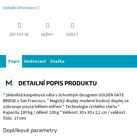
Detailní informace
ZEPTAT SE
HLÍDAT
SDÍLET
Popis
Hodnocení
Značka
DETAILNÍ POPIS PRODUKTU
* Skleněná koupelnová váha s úchvatným designem GOLDEN GATE
BRIDGE v San Franciscu. * Magický displej: moderní bodový displej se
zobrazuje pouze během měření * Technologie rychlého startu *
Kapacita: 180 kg / dělení: 100 g * Velikost: 30 x 30 x 2,1 cm / velikost
číslic: 27 mm
Doplňkové parametry