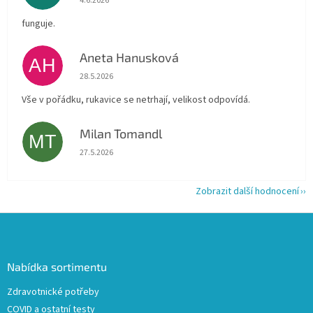
4.6.2026
funguje.
Aneta Hanusková
AH
Hodnocení obchodu je 5 z 5 hvězdiček.
28.5.2026
Vše v pořádku, rukavice se netrhají, velikost odpovídá.
Milan Tomandl
MT
Hodnocení obchodu je 5 z 5 hvězdiček.
27.5.2026
Zobrazit další hodnocení
Z
á
p
a
Nabídka sortimentu
t
Zdravotnické potřeby
í
COVID a ostatní testy