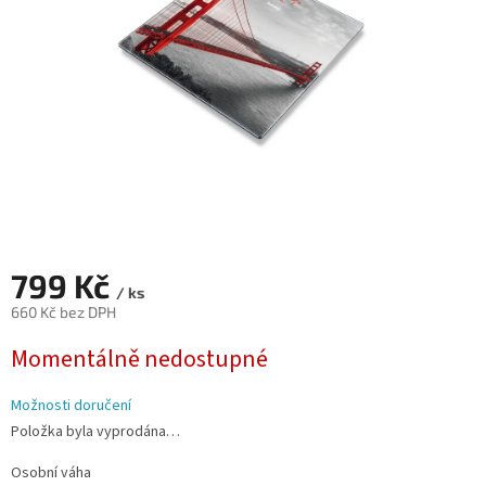
799 Kč
/ ks
660 Kč bez DPH
Měrná
Momentálně nedostupné
cena:
Možnosti doručení
Položka byla vyprodána…
Osobní váha