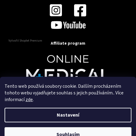
Vytvořil Shoptet Premium
Affiliate program
Tento web používá soubory cookie. Dalším procházením
Copyright 2025
OnlineMedical.cz
. Všechna práva
tohoto webu vyjadřujete souhlas s jejich používáním.. Více
vyhrazena.
informací
zde
.
Vytvořil a marketingově zajišťuje
HyperGroup.cz
Nastavení
Souhlasím