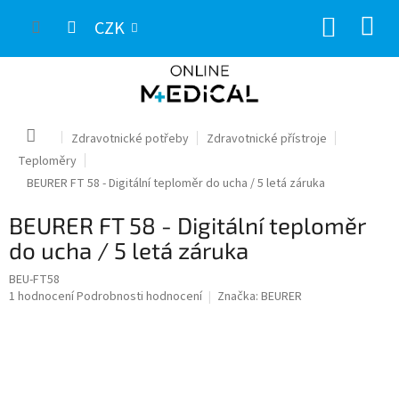
Přejít
NÁKUP
na
CZK
obsah
KOŠÍK
Domů
Zdravotnické potřeby
Zdravotnické přístroje
Teploměry
BEURER FT 58 - Digitální teploměr do ucha / 5 letá záruka
BEURER FT 58 - Digitální teploměr
do ucha / 5 letá záruka
BEU-FT58
Průměrné
1 hodnocení
Podrobnosti hodnocení
Značka:
BEURER
hodnocení
produktu
je
5,0
z
5