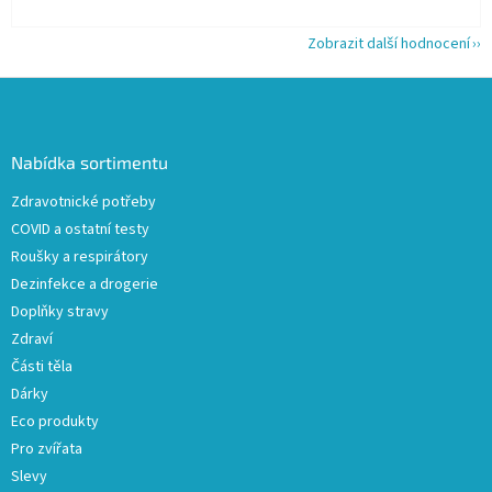
Zobrazit další hodnocení
Z
á
p
a
Nabídka sortimentu
t
Zdravotnické potřeby
í
COVID a ostatní testy
Roušky a respirátory
Dezinfekce a drogerie
Doplňky stravy
Zdraví
Části těla
Dárky
Eco produkty
Pro zvířata
Slevy