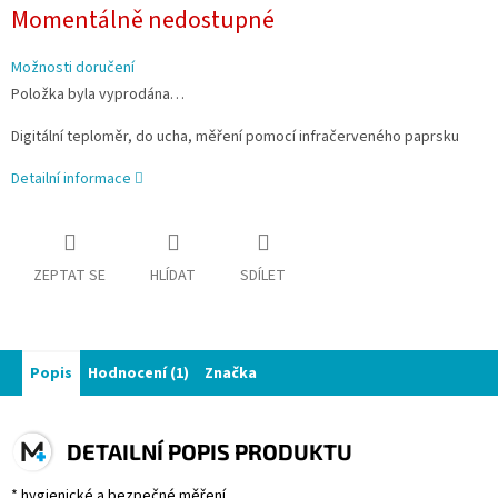
Měrná
Momentálně nedostupné
cena:
Možnosti doručení
Položka byla vyprodána…
Digitální teploměr, do ucha, měření pomocí infračerveného paprsku
Detailní informace
ZEPTAT SE
HLÍDAT
SDÍLET
Popis
Hodnocení (1)
Značka
DETAILNÍ POPIS PRODUKTU
* hygienické a bezpečné měření