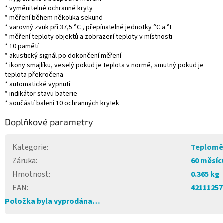
* vyměnitelné ochranné kryty
* měření během několika sekund
* varovný zvuk při 37,5 °C , přepínatelné jednotky °C a °F
* měření teploty objektů a zobrazení teploty v místnosti
* 10 pamětí
* akustický signál po dokončení měření
* ikony smajlíku, veselý pokud je teplota v normě, smutný pokud je
teplota překročena
* automatické vypnutí
* indikátor stavu baterie
* součástí balení 10 ochranných krytek
Doplňkové parametry
Kategorie
:
Teplomě
Záruka
:
60 měsíc
Hmotnost
:
0.365 kg
EAN
:
42111257
Položka byla vyprodána…