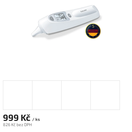
hvězdiček.
999 Kč
/ ks
826 Kč bez DPH