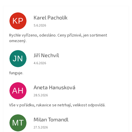
Karel Pacholík
KP
Hodnocení obchodu je 4 z 5 hvězdiček.
5.6.2026
Rychle vyřízeno, odesláno. Ceny příznivé, jen sortiment
omezený.
Jiří Nechvíl
JN
Hodnocení obchodu je 5 z 5 hvězdiček.
4.6.2026
funguje.
Aneta Hanusková
AH
Hodnocení obchodu je 5 z 5 hvězdiček.
28.5.2026
Vše v pořádku, rukavice se netrhají, velikost odpovídá.
Milan Tomandl
MT
Hodnocení obchodu je 5 z 5 hvězdiček.
27.5.2026