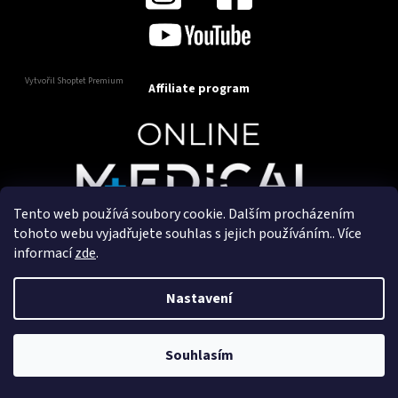
Vytvořil Shoptet Premium
Affiliate program
Tento web používá soubory cookie. Dalším procházením
Copyright 2025
OnlineMedical.cz
. Všechna práva
tohoto webu vyjadřujete souhlas s jejich používáním.. Více
vyhrazena.
informací
zde
.
Vytvořil a marketingově zajišťuje
HyperGroup.cz
Nastavení
Souhlasím