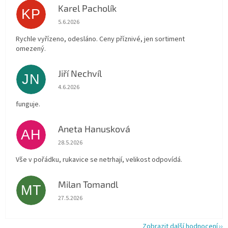
Karel Pacholík
KP
Hodnocení obchodu je 4 z 5 hvězdiček.
5.6.2026
Rychle vyřízeno, odesláno. Ceny příznivé, jen sortiment
omezený.
Jiří Nechvíl
JN
Hodnocení obchodu je 5 z 5 hvězdiček.
4.6.2026
funguje.
Aneta Hanusková
AH
Hodnocení obchodu je 5 z 5 hvězdiček.
28.5.2026
Vše v pořádku, rukavice se netrhají, velikost odpovídá.
Milan Tomandl
MT
Hodnocení obchodu je 5 z 5 hvězdiček.
27.5.2026
Zobrazit další hodnocení