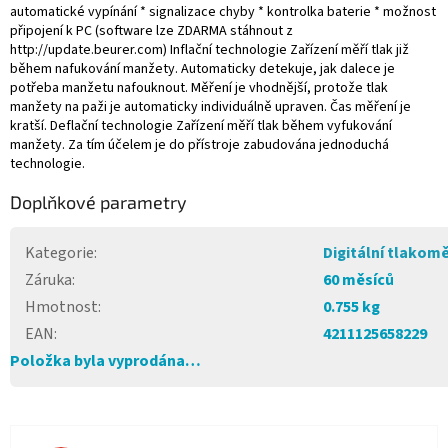
automatické vypínání * signalizace chyby * kontrolka baterie * možnost
připojení k PC (software lze ZDARMA stáhnout z
http://update.beurer.com) Inflační technologie Zařízení měří tlak již
během nafukování manžety. Automaticky detekuje, jak dalece je
potřeba manžetu nafouknout. Měření je vhodnější, protože tlak
manžety na paži je automaticky individuálně upraven. Čas měření je
kratší. Deflační technologie Zařízení měří tlak během vyfukování
manžety. Za tím účelem je do přístroje zabudována jednoduchá
technologie.
Doplňkové parametry
Kategorie
:
Digitální tlakom
Záruka
:
60 měsíců
Hmotnost
:
0.755 kg
EAN
:
4211125658229
Položka byla vyprodána…