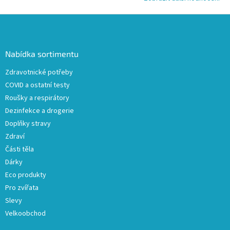
Z
á
p
a
Nabídka sortimentu
t
Zdravotnické potřeby
í
COVID a ostatní testy
Roušky a respirátory
Dezinfekce a drogerie
Doplňky stravy
Zdraví
Části těla
Dárky
Eco produkty
Pro zvířata
Slevy
Velkoobchod