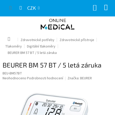
Přejít
NÁKUP
na
CZK
obsah
KOŠÍK
Domů
Zdravotnické potřeby
Zdravotnické přístroje
Tlakoměry
Digitální tlakoměry
BEURER BM 57 BT / 5 letá záruka
BEURER BM 57 BT / 5 letá záruka
BEU-BM57BT
Průměrné
Neohodnoceno
Podrobnosti hodnocení
Značka:
BEURER
hodnocení
produktu
je
0,0
z
5
hvězdiček.