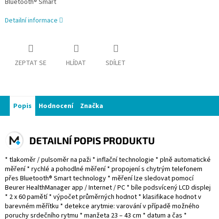
Bluetooth® Smart
Detailní informace
ZEPTAT SE
HLÍDAT
SDÍLET
Popis
Hodnocení
Značka
DETAILNÍ POPIS PRODUKTU
* tlakoměr / pulsoměr na paži * inflační technologie * plně automatické
měření * rychlé a pohodlné měření * propojení s chytrým telefonem
přes Bluetooth® Smart technology * měření lze sledovat pomocí
Beurer HealthManager app / Internet / PC * bíle podsvícený LCD displej
* 2 x 60 pamětí * výpočet průměrných hodnot * klasifikace hodnot v
barevném měřítku * detekce arytmie: varování v případě možného
poruchy srdečního rytmu * manžeta 23 – 43 cm * datum a čas *