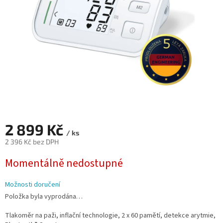
2 899 Kč
/ ks
2 396 Kč bez DPH
Měrná
Momentálně nedostupné
cena:
Možnosti doručení
Položka byla vyprodána…
Tlakoměr na paži, inflační technologie, 2 x 60 pamětí, detekce arytmie,